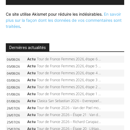
Ce site utilise Akismet pour réduire les indésirables.
En savoir
plus sur la façon dont les données de vos commentaires sont
traitées
.
Dernières actualités
Actu
Tour de France Femmes 2026, étape 6 – Kim Le Court-Pienaar gagne à Tournon, Reusser en jaune
06/08/26
Actu
Tour de France Femmes 2026, étape 5 – Demi Vollering gagne à Belleville, Reusser en jaune, Ferrand-Prévot coule
05/08/26
Actu
Tour de France Femmes 2026, étape 4 – Marlen Reusser écrase le chrono, Ferrand-Prévot en crise
04/08/26
Actu
Tour de France Femmes 2026, étape 3 – Sigrid Haugset en solitaire, 88 km d’échappée, maillot jaune
03/08/26
Actu
Tour de France Femmes 2026, étape 2 – Lorena Wiebes doublé à Genève, Markus héroïque, 7e record
02/08/26
Actu
Tour de France Femmes 2026, étape 1 – Lorena Wiebes intouchable à Lausanne, premier maillot jaune
01/08/26
Actu
Clasica San Sebastian 2026 – Evenepoel recordman, 4e victoire, Carapaz battu au sprint
01/08/26
Actu
Tour de France 2026 – Van der Poel monumental à Paris, Pogacar égale le record des cinq sacres
26/07/26
Actu
Tour de France 2026 – Étape 21 : Van der Poel, Pogacar, qui succédera à Wout van Aert sur les Champs-Elysées ?
26/07/26
Actu
Tour de France 2026 – Richard Carapaz roi des Alpes, doublé et maillot à pois, Seixas perd le podium
25/07/26
Actu
Tour de France 2026 – Étape 20 : L’étape reine, Galibier, Sarenne, Alpe d’Huez, qui succédera à Pogacar ?
25/07/26