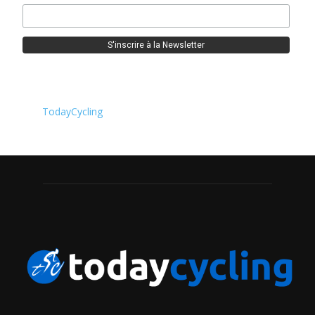
TodayCycling