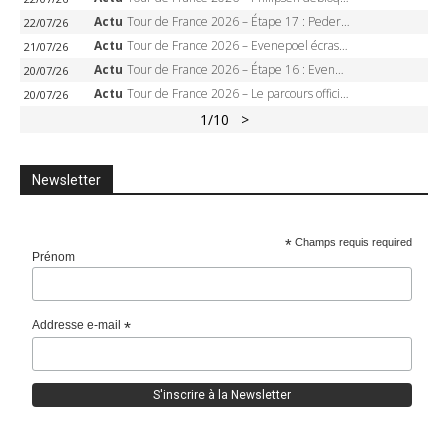
Actu
Tour de France 2026 – Étape 17 : Pedersen peut-il verrouiller le maillot vert à Voiron ?
22/07/26
Actu
Tour de France 2026 – Evenepoel écrase le chrono d’Évian, Seixas 4e, Lipowitz abandonne
21/07/26
Actu
Tour de France 2026 – Étape 16 : Evenepoel, Pogacar, Ganna… qui domptera le chrono d’Évian pour redessiner le podium ?
20/07/26
Actu
Tour de France 2026 – Le parcours officiel complet : 21 étapes, profils, carte et dates
20/07/26
1
/10
>
Newsletter
*
Champs requis required
Prénom
Addresse e-mail
*