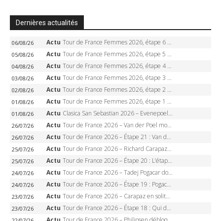
Dernières actualités
Actu
Tour de France Femmes 2026, étape 6 – Kim Le Court-Pienaar gagne à Tournon, Reusser en jaune
06/08/26
Actu
Tour de France Femmes 2026, étape 5 – Demi Vollering gagne à Belleville, Reusser en jaune, Ferrand-Prévot coule
05/08/26
Actu
Tour de France Femmes 2026, étape 4 – Marlen Reusser écrase le chrono, Ferrand-Prévot en crise
04/08/26
Actu
Tour de France Femmes 2026, étape 3 – Sigrid Haugset en solitaire, 88 km d’échappée, maillot jaune
03/08/26
Actu
Tour de France Femmes 2026, étape 2 – Lorena Wiebes doublé à Genève, Markus héroïque, 7e record
02/08/26
Actu
Tour de France Femmes 2026, étape 1 – Lorena Wiebes intouchable à Lausanne, premier maillot jaune
01/08/26
Actu
Clasica San Sebastian 2026 – Evenepoel recordman, 4e victoire, Carapaz battu au sprint
01/08/26
Actu
Tour de France 2026 – Van der Poel monumental à Paris, Pogacar égale le record des cinq sacres
26/07/26
Actu
Tour de France 2026 – Étape 21 : Van der Poel, Pogacar, qui succédera à Wout van Aert sur les Champs-Elysées ?
26/07/26
Actu
Tour de France 2026 – Richard Carapaz roi des Alpes, doublé et maillot à pois, Seixas perd le podium
25/07/26
Actu
Tour de France 2026 – Étape 20 : L’étape reine, Galibier, Sarenne, Alpe d’Huez, qui succédera à Pogacar ?
25/07/26
Actu
Tour de France 2026 – Tadej Pogacar dompte l’Alpe d’Huez, 5e victoire, record de Pantani pulvérisé
24/07/26
Actu
Tour de France 2026 – Étape 19 : Pogacar peut-il enfin dompter l’Alpe d’Huez ?
24/07/26
Actu
Tour de France 2026 – Carapaz en solitaire à Orcières-Merlette, Paret-Peintre à un point du maillot à pois
23/07/26
Actu
Tour de France 2026 – Étape 18 : Qui domptera Orcières-Merlette, première marche vers l’Alpe d’Huez ?
23/07/26
Actu
Tour de France 2026 – Philipsen débloque son compteur à Voiron, Pedersen en danger pour le maillot vert
22/07/26