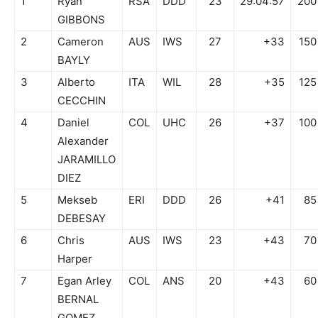
1
Ryan
RSA
DDD
23
29:04:57
200
GIBBONS
2
Cameron
AUS
IWS
27
+33
150
BAYLY
3
Alberto
ITA
WIL
28
+35
125
CECCHIN
4
Daniel
COL
UHC
26
+37
100
Alexander
JARAMILLO
DIEZ
5
Mekseb
ERI
DDD
26
+41
85
DEBESAY
6
Chris
AUS
IWS
23
+43
70
Harper
7
Egan Arley
COL
ANS
20
+43
60
BERNAL
GOMEZ