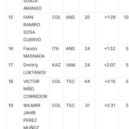
SUAZA
ARANGO
15
IVAN
COL
ANS
20
+1:29
10
RAMIRO
SOSA
CUERVO
16
Fausto
ITA
ANS
24
+1:32
5
MASNADA
17
Dmitriy
KAZ
VAM
24
+2:07
5
LUKYANOV
18
VICTOR
COL
TSC
44
+2:15
5
NIÑO
CORREDOR
19
WILMAR
COL
TSC
31
+2:31
5
JAHIR
PEREZ
MUÑOZ