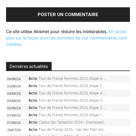
Ce site utilise Akismet pour réduire les indésirables.
En savoir
plus sur la façon dont les données de vos commentaires sont
traitées
.
Dernières actualités
Actu
Tour de France Femmes 2026, étape 6 – Kim Le Court-Pienaar gagne à Tournon, Reusser en jaune
06/08/26
Actu
Tour de France Femmes 2026, étape 5 – Demi Vollering gagne à Belleville, Reusser en jaune, Ferrand-Prévot coule
05/08/26
Actu
Tour de France Femmes 2026, étape 4 – Marlen Reusser écrase le chrono, Ferrand-Prévot en crise
04/08/26
Actu
Tour de France Femmes 2026, étape 3 – Sigrid Haugset en solitaire, 88 km d’échappée, maillot jaune
03/08/26
Actu
Tour de France Femmes 2026, étape 2 – Lorena Wiebes doublé à Genève, Markus héroïque, 7e record
02/08/26
Actu
Tour de France Femmes 2026, étape 1 – Lorena Wiebes intouchable à Lausanne, premier maillot jaune
01/08/26
Actu
Clasica San Sebastian 2026 – Evenepoel recordman, 4e victoire, Carapaz battu au sprint
01/08/26
Actu
Tour de France 2026 – Van der Poel monumental à Paris, Pogacar égale le record des cinq sacres
26/07/26