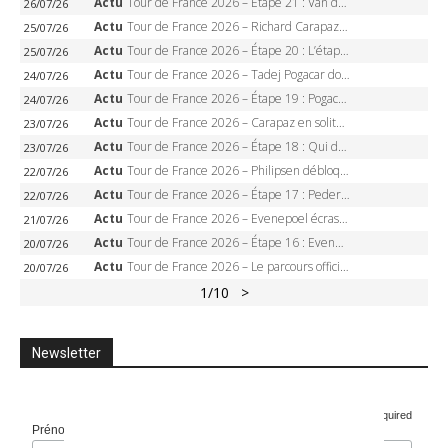
Actu
Tour de France 2026 – Étape 21 : Van der Poel, Pogacar, qui succédera à Wout van Aert sur les Champs-Elysées ?
26/07/26
Actu
Tour de France 2026 – Richard Carapaz roi des Alpes, doublé et maillot à pois, Seixas perd le podium
25/07/26
Actu
Tour de France 2026 – Étape 20 : L’étape reine, Galibier, Sarenne, Alpe d’Huez, qui succédera à Pogacar ?
25/07/26
Actu
Tour de France 2026 – Tadej Pogacar dompte l’Alpe d’Huez, 5e victoire, record de Pantani pulvérisé
24/07/26
Actu
Tour de France 2026 – Étape 19 : Pogacar peut-il enfin dompter l’Alpe d’Huez ?
24/07/26
Actu
Tour de France 2026 – Carapaz en solitaire à Orcières-Merlette, Paret-Peintre à un point du maillot à pois
23/07/26
Actu
Tour de France 2026 – Étape 18 : Qui domptera Orcières-Merlette, première marche vers l’Alpe d’Huez ?
23/07/26
Actu
Tour de France 2026 – Philipsen débloque son compteur à Voiron, Pedersen en danger pour le maillot vert
22/07/26
Actu
Tour de France 2026 – Étape 17 : Pedersen peut-il verrouiller le maillot vert à Voiron ?
22/07/26
Actu
Tour de France 2026 – Evenepoel écrase le chrono d’Évian, Seixas 4e, Lipowitz abandonne
21/07/26
Actu
Tour de France 2026 – Étape 16 : Evenepoel, Pogacar, Ganna… qui domptera le chrono d’Évian pour redessiner le podium ?
20/07/26
Actu
Tour de France 2026 – Le parcours officiel complet : 21 étapes, profils, carte et dates
20/07/26
1
/10
>
Newsletter
*
Champs requis required
Prénom