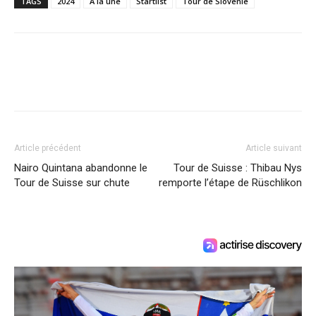
TAGS
2024
À la une
Startlist
Tour de Slovénie
Article précédent
Article suivant
Nairo Quintana abandonne le
Tour de Suisse : Thibau Nys
Tour de Suisse sur chute
remporte l’étape de Rüschlikon