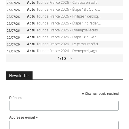
Actu
Tour de France 2026 – Carapaz en solitaire à Orcières-Merlette, Paret-Peintre à un point du maillot à pois
23/07/26
Actu
Tour de France 2026 – Étape 18 : Qui domptera Orcières-Merlette, première marche vers l’Alpe d’Huez ?
23/07/26
Actu
Tour de France 2026 – Philipsen débloque son compteur à Voiron, Pedersen en danger pour le maillot vert
22/07/26
Actu
Tour de France 2026 – Étape 17 : Pedersen peut-il verrouiller le maillot vert à Voiron ?
22/07/26
Actu
Tour de France 2026 – Evenepoel écrase le chrono d’Évian, Seixas 4e, Lipowitz abandonne
21/07/26
Actu
Tour de France 2026 – Étape 16 : Evenepoel, Pogacar, Ganna… qui domptera le chrono d’Évian pour redessiner le podium ?
20/07/26
Actu
Tour de France 2026 – Le parcours officiel complet : 21 étapes, profils, carte et dates
20/07/26
Actu
Tour de France 2026 – Evenepoel gagne à Solaison, Vingegaard abandonne, Pogacar toujours en jaune
19/07/26
1
/10
>
Newsletter
*
Champs requis required
Prénom
Addresse e-mail
*