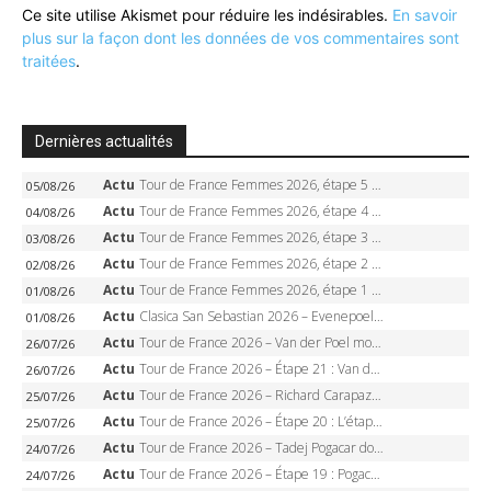
Ce site utilise Akismet pour réduire les indésirables.
En savoir
plus sur la façon dont les données de vos commentaires sont
traitées
.
Dernières actualités
Actu
Tour de France Femmes 2026, étape 5 – Demi Vollering gagne à Belleville, Reusser en jaune, Ferrand-Prévot coule
05/08/26
Actu
Tour de France Femmes 2026, étape 4 – Marlen Reusser écrase le chrono, Ferrand-Prévot en crise
04/08/26
Actu
Tour de France Femmes 2026, étape 3 – Sigrid Haugset en solitaire, 88 km d’échappée, maillot jaune
03/08/26
Actu
Tour de France Femmes 2026, étape 2 – Lorena Wiebes doublé à Genève, Markus héroïque, 7e record
02/08/26
Actu
Tour de France Femmes 2026, étape 1 – Lorena Wiebes intouchable à Lausanne, premier maillot jaune
01/08/26
Actu
Clasica San Sebastian 2026 – Evenepoel recordman, 4e victoire, Carapaz battu au sprint
01/08/26
Actu
Tour de France 2026 – Van der Poel monumental à Paris, Pogacar égale le record des cinq sacres
26/07/26
Actu
Tour de France 2026 – Étape 21 : Van der Poel, Pogacar, qui succédera à Wout van Aert sur les Champs-Elysées ?
26/07/26
Actu
Tour de France 2026 – Richard Carapaz roi des Alpes, doublé et maillot à pois, Seixas perd le podium
25/07/26
Actu
Tour de France 2026 – Étape 20 : L’étape reine, Galibier, Sarenne, Alpe d’Huez, qui succédera à Pogacar ?
25/07/26
Actu
Tour de France 2026 – Tadej Pogacar dompte l’Alpe d’Huez, 5e victoire, record de Pantani pulvérisé
24/07/26
Actu
Tour de France 2026 – Étape 19 : Pogacar peut-il enfin dompter l’Alpe d’Huez ?
24/07/26