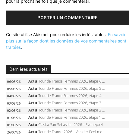
pour la prochaine fois que je commenterai.
Ce site utilise Akismet pour réduire les indésirables.
En savoir
plus sur la façon dont les données de vos commentaires sont
traitées
.
Dernières actualités
Actu
Tour de France Femmes 2026, étape 6 – Kim Le Court-Pienaar gagne à Tournon, Reusser en jaune
06/08/26
Actu
Tour de France Femmes 2026, étape 5 – Demi Vollering gagne à Belleville, Reusser en jaune, Ferrand-Prévot coule
05/08/26
Actu
Tour de France Femmes 2026, étape 4 – Marlen Reusser écrase le chrono, Ferrand-Prévot en crise
04/08/26
Actu
Tour de France Femmes 2026, étape 3 – Sigrid Haugset en solitaire, 88 km d’échappée, maillot jaune
03/08/26
Actu
Tour de France Femmes 2026, étape 2 – Lorena Wiebes doublé à Genève, Markus héroïque, 7e record
02/08/26
Actu
Tour de France Femmes 2026, étape 1 – Lorena Wiebes intouchable à Lausanne, premier maillot jaune
01/08/26
Actu
Clasica San Sebastian 2026 – Evenepoel recordman, 4e victoire, Carapaz battu au sprint
01/08/26
Actu
Tour de France 2026 – Van der Poel monumental à Paris, Pogacar égale le record des cinq sacres
26/07/26