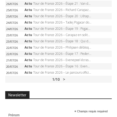
Actu
Tour de France 2026 – Étape 21 : Van der Poel, Pogacar, qui succédera à Wout van Aert sur les Champs-Elysées ?
26/07/26
Actu
Tour de France 2026 – Richard Carapaz roi des Alpes, doublé et maillot à pois, Seixas perd le podium
25/07/26
Actu
Tour de France 2026 – Étape 20 : L’étape reine, Galibier, Sarenne, Alpe d’Huez, qui succédera à Pogacar ?
25/07/26
Actu
Tour de France 2026 – Tadej Pogacar dompte l’Alpe d’Huez, 5e victoire, record de Pantani pulvérisé
24/07/26
Actu
Tour de France 2026 – Étape 19 : Pogacar peut-il enfin dompter l’Alpe d’Huez ?
24/07/26
Actu
Tour de France 2026 – Carapaz en solitaire à Orcières-Merlette, Paret-Peintre à un point du maillot à pois
23/07/26
Actu
Tour de France 2026 – Étape 18 : Qui domptera Orcières-Merlette, première marche vers l’Alpe d’Huez ?
23/07/26
Actu
Tour de France 2026 – Philipsen débloque son compteur à Voiron, Pedersen en danger pour le maillot vert
22/07/26
Actu
Tour de France 2026 – Étape 17 : Pedersen peut-il verrouiller le maillot vert à Voiron ?
22/07/26
Actu
Tour de France 2026 – Evenepoel écrase le chrono d’Évian, Seixas 4e, Lipowitz abandonne
21/07/26
Actu
Tour de France 2026 – Étape 16 : Evenepoel, Pogacar, Ganna… qui domptera le chrono d’Évian pour redessiner le podium ?
20/07/26
Actu
Tour de France 2026 – Le parcours officiel complet : 21 étapes, profils, carte et dates
20/07/26
1
/10
>
Newsletter
*
Champs requis required
Prénom