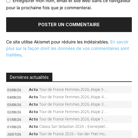
Enregistrer mon nom, email et site web dans ce navigateur
pour la prochaine fois que je commenterai.
Ce site utilise Akismet pour réduire les indésirables.
En savoir
plus sur la façon dont les données de vos commentaires sont
traitées
.
Dernières actualités
Actu
Tour de France Femmes 2026, étape 5 – Demi Vollering gagne à Belleville, Reusser en jaune, Ferrand-Prévot coule
05/08/26
Actu
Tour de France Femmes 2026, étape 4 – Marlen Reusser écrase le chrono, Ferrand-Prévot en crise
04/08/26
Actu
Tour de France Femmes 2026, étape 3 – Sigrid Haugset en solitaire, 88 km d’échappée, maillot jaune
03/08/26
Actu
Tour de France Femmes 2026, étape 2 – Lorena Wiebes doublé à Genève, Markus héroïque, 7e record
02/08/26
Actu
Tour de France Femmes 2026, étape 1 – Lorena Wiebes intouchable à Lausanne, premier maillot jaune
01/08/26
Actu
Clasica San Sebastian 2026 – Evenepoel recordman, 4e victoire, Carapaz battu au sprint
01/08/26
Actu
Tour de France 2026 – Van der Poel monumental à Paris, Pogacar égale le record des cinq sacres
26/07/26