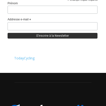
*
Prénom
Addresse e-mail
*
TodayCycling