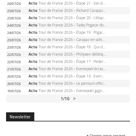
Actu
Tour de France 2026 – Étape 21 : Van der Poel, Pogacar, qui succédera à Wout van Aert sur les Champs-Elysées ?
26/07/26
Actu
Tour de France 2026 – Richard Carapaz roi des Alpes, doublé et maillot à pois, Seixas perd le podium
25/07/26
Actu
Tour de France 2026 – Étape 20 : L’étape reine, Galibier, Sarenne, Alpe d’Huez, qui succédera à Pogacar ?
25/07/26
Actu
Tour de France 2026 – Tadej Pogacar dompte l’Alpe d’Huez, 5e victoire, record de Pantani pulvérisé
24/07/26
Actu
Tour de France 2026 – Étape 19 : Pogacar peut-il enfin dompter l’Alpe d’Huez ?
24/07/26
Actu
Tour de France 2026 – Carapaz en solitaire à Orcières-Merlette, Paret-Peintre à un point du maillot à pois
23/07/26
Actu
Tour de France 2026 – Étape 18 : Qui domptera Orcières-Merlette, première marche vers l’Alpe d’Huez ?
23/07/26
Actu
Tour de France 2026 – Philipsen débloque son compteur à Voiron, Pedersen en danger pour le maillot vert
22/07/26
Actu
Tour de France 2026 – Étape 17 : Pedersen peut-il verrouiller le maillot vert à Voiron ?
22/07/26
Actu
Tour de France 2026 – Evenepoel écrase le chrono d’Évian, Seixas 4e, Lipowitz abandonne
21/07/26
Actu
Tour de France 2026 – Étape 16 : Evenepoel, Pogacar, Ganna… qui domptera le chrono d’Évian pour redessiner le podium ?
20/07/26
Actu
Tour de France 2026 – Le parcours officiel complet : 21 étapes, profils, carte et dates
20/07/26
Actu
Tour de France 2026 – Evenepoel gagne à Solaison, Vingegaard abandonne, Pogacar toujours en jaune
19/07/26
1
/10
>
Newsletter
Champs requis required