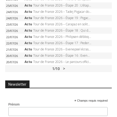
Actu
Tour de France 2026 – Étape 20 : L’étape reine, Galibier, Sarenne, Alpe d’Huez, qui succédera à Pogacar ?
25/07/26
Actu
Tour de France 2026 – Tadej Pogacar dompte l’Alpe d’Huez, 5e victoire, record de Pantani pulvérisé
24/07/26
Actu
Tour de France 2026 – Étape 19 : Pogacar peut-il enfin dompter l’Alpe d’Huez ?
24/07/26
Actu
Tour de France 2026 – Carapaz en solitaire à Orcières-Merlette, Paret-Peintre à un point du maillot à pois
23/07/26
Actu
Tour de France 2026 – Étape 18 : Qui domptera Orcières-Merlette, première marche vers l’Alpe d’Huez ?
23/07/26
Actu
Tour de France 2026 – Philipsen débloque son compteur à Voiron, Pedersen en danger pour le maillot vert
22/07/26
Actu
Tour de France 2026 – Étape 17 : Pedersen peut-il verrouiller le maillot vert à Voiron ?
22/07/26
Actu
Tour de France 2026 – Evenepoel écrase le chrono d’Évian, Seixas 4e, Lipowitz abandonne
21/07/26
Actu
Tour de France 2026 – Étape 16 : Evenepoel, Pogacar, Ganna… qui domptera le chrono d’Évian pour redessiner le podium ?
20/07/26
Actu
Tour de France 2026 – Le parcours officiel complet : 21 étapes, profils, carte et dates
20/07/26
1
/10
>
Newsletter
*
Champs requis required
Prénom