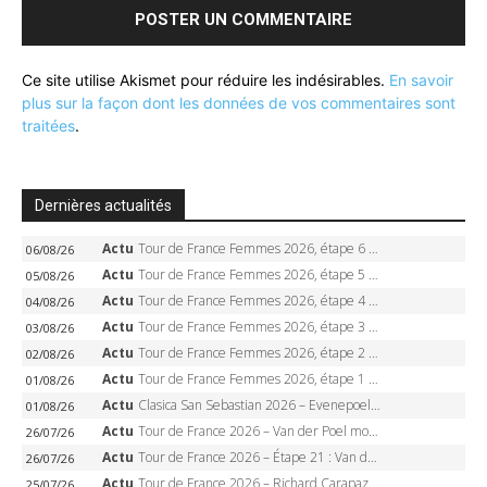
Ce site utilise Akismet pour réduire les indésirables.
En savoir
plus sur la façon dont les données de vos commentaires sont
traitées
.
Dernières actualités
Actu
Tour de France Femmes 2026, étape 6 – Kim Le Court-Pienaar gagne à Tournon, Reusser en jaune
06/08/26
Actu
Tour de France Femmes 2026, étape 5 – Demi Vollering gagne à Belleville, Reusser en jaune, Ferrand-Prévot coule
05/08/26
Actu
Tour de France Femmes 2026, étape 4 – Marlen Reusser écrase le chrono, Ferrand-Prévot en crise
04/08/26
Actu
Tour de France Femmes 2026, étape 3 – Sigrid Haugset en solitaire, 88 km d’échappée, maillot jaune
03/08/26
Actu
Tour de France Femmes 2026, étape 2 – Lorena Wiebes doublé à Genève, Markus héroïque, 7e record
02/08/26
Actu
Tour de France Femmes 2026, étape 1 – Lorena Wiebes intouchable à Lausanne, premier maillot jaune
01/08/26
Actu
Clasica San Sebastian 2026 – Evenepoel recordman, 4e victoire, Carapaz battu au sprint
01/08/26
Actu
Tour de France 2026 – Van der Poel monumental à Paris, Pogacar égale le record des cinq sacres
26/07/26
Actu
Tour de France 2026 – Étape 21 : Van der Poel, Pogacar, qui succédera à Wout van Aert sur les Champs-Elysées ?
26/07/26
Actu
Tour de France 2026 – Richard Carapaz roi des Alpes, doublé et maillot à pois, Seixas perd le podium
25/07/26