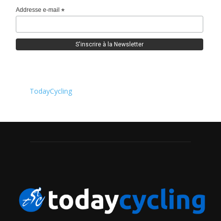
Addresse e-mail
*
TodayCycling