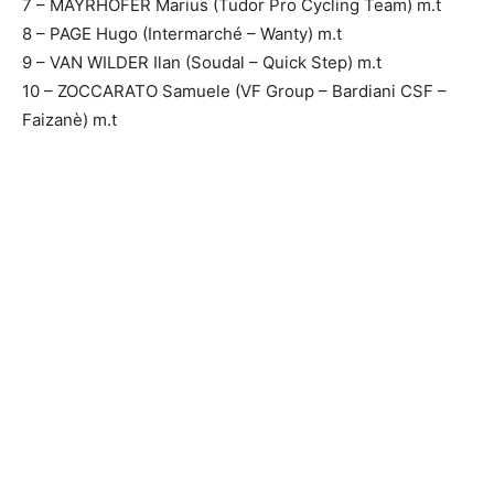
7 – MAYRHOFER Marius (Tudor Pro Cycling Team) m.t
8 – PAGE Hugo (Intermarché – Wanty) m.t
9 – VAN WILDER Ilan (Soudal – Quick Step) m.t
10 – ZOCCARATO Samuele (VF Group – Bardiani CSF –
Faizanè) m.t