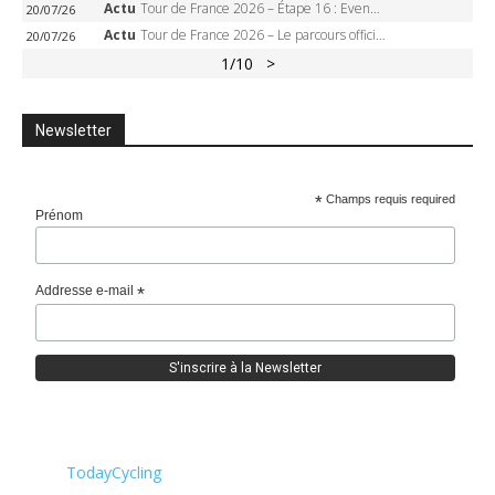
Actu
Tour de France 2026 – Étape 16 : Evenepoel, Pogacar, Ganna… qui domptera le chrono d’Évian pour redessiner le podium ?
20/07/26
Actu
Tour de France 2026 – Le parcours officiel complet : 21 étapes, profils, carte et dates
20/07/26
1
/10
>
Newsletter
*
Champs requis required
Prénom
Addresse e-mail
*
TodayCycling