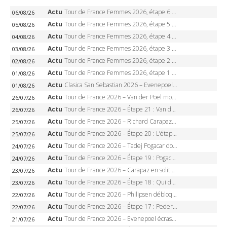
Actu
Tour de France Femmes 2026, étape 6 – Kim Le Court-Pienaar gagne à Tournon, Reusser en jaune
06/08/26
Actu
Tour de France Femmes 2026, étape 5 – Demi Vollering gagne à Belleville, Reusser en jaune, Ferrand-Prévot coule
05/08/26
Actu
Tour de France Femmes 2026, étape 4 – Marlen Reusser écrase le chrono, Ferrand-Prévot en crise
04/08/26
Actu
Tour de France Femmes 2026, étape 3 – Sigrid Haugset en solitaire, 88 km d’échappée, maillot jaune
03/08/26
Actu
Tour de France Femmes 2026, étape 2 – Lorena Wiebes doublé à Genève, Markus héroïque, 7e record
02/08/26
Actu
Tour de France Femmes 2026, étape 1 – Lorena Wiebes intouchable à Lausanne, premier maillot jaune
01/08/26
Actu
Clasica San Sebastian 2026 – Evenepoel recordman, 4e victoire, Carapaz battu au sprint
01/08/26
Actu
Tour de France 2026 – Van der Poel monumental à Paris, Pogacar égale le record des cinq sacres
26/07/26
Actu
Tour de France 2026 – Étape 21 : Van der Poel, Pogacar, qui succédera à Wout van Aert sur les Champs-Elysées ?
26/07/26
Actu
Tour de France 2026 – Richard Carapaz roi des Alpes, doublé et maillot à pois, Seixas perd le podium
25/07/26
Actu
Tour de France 2026 – Étape 20 : L’étape reine, Galibier, Sarenne, Alpe d’Huez, qui succédera à Pogacar ?
25/07/26
Actu
Tour de France 2026 – Tadej Pogacar dompte l’Alpe d’Huez, 5e victoire, record de Pantani pulvérisé
24/07/26
Actu
Tour de France 2026 – Étape 19 : Pogacar peut-il enfin dompter l’Alpe d’Huez ?
24/07/26
Actu
Tour de France 2026 – Carapaz en solitaire à Orcières-Merlette, Paret-Peintre à un point du maillot à pois
23/07/26
Actu
Tour de France 2026 – Étape 18 : Qui domptera Orcières-Merlette, première marche vers l’Alpe d’Huez ?
23/07/26
Actu
Tour de France 2026 – Philipsen débloque son compteur à Voiron, Pedersen en danger pour le maillot vert
22/07/26
Actu
Tour de France 2026 – Étape 17 : Pedersen peut-il verrouiller le maillot vert à Voiron ?
22/07/26
Actu
Tour de France 2026 – Evenepoel écrase le chrono d’Évian, Seixas 4e, Lipowitz abandonne
21/07/26