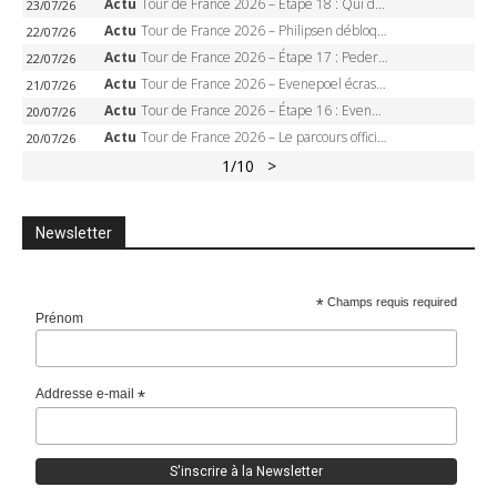
Actu
Tour de France 2026 – Étape 18 : Qui domptera Orcières-Merlette, première marche vers l’Alpe d’Huez ?
23/07/26
Actu
Tour de France 2026 – Philipsen débloque son compteur à Voiron, Pedersen en danger pour le maillot vert
22/07/26
Actu
Tour de France 2026 – Étape 17 : Pedersen peut-il verrouiller le maillot vert à Voiron ?
22/07/26
Actu
Tour de France 2026 – Evenepoel écrase le chrono d’Évian, Seixas 4e, Lipowitz abandonne
21/07/26
Actu
Tour de France 2026 – Étape 16 : Evenepoel, Pogacar, Ganna… qui domptera le chrono d’Évian pour redessiner le podium ?
20/07/26
Actu
Tour de France 2026 – Le parcours officiel complet : 21 étapes, profils, carte et dates
20/07/26
1
/10
>
Newsletter
*
Champs requis required
Prénom
Addresse e-mail
*