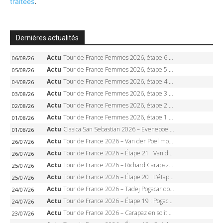
traitées
.
Dernières actualités
Actu
Tour de France Femmes 2026, étape 6 – Kim Le Court-Pienaar gagne à Tournon, Reusser en jaune
06/08/26
Actu
Tour de France Femmes 2026, étape 5 – Demi Vollering gagne à Belleville, Reusser en jaune, Ferrand-Prévot coule
05/08/26
Actu
Tour de France Femmes 2026, étape 4 – Marlen Reusser écrase le chrono, Ferrand-Prévot en crise
04/08/26
Actu
Tour de France Femmes 2026, étape 3 – Sigrid Haugset en solitaire, 88 km d’échappée, maillot jaune
03/08/26
Actu
Tour de France Femmes 2026, étape 2 – Lorena Wiebes doublé à Genève, Markus héroïque, 7e record
02/08/26
Actu
Tour de France Femmes 2026, étape 1 – Lorena Wiebes intouchable à Lausanne, premier maillot jaune
01/08/26
Actu
Clasica San Sebastian 2026 – Evenepoel recordman, 4e victoire, Carapaz battu au sprint
01/08/26
Actu
Tour de France 2026 – Van der Poel monumental à Paris, Pogacar égale le record des cinq sacres
26/07/26
Actu
Tour de France 2026 – Étape 21 : Van der Poel, Pogacar, qui succédera à Wout van Aert sur les Champs-Elysées ?
26/07/26
Actu
Tour de France 2026 – Richard Carapaz roi des Alpes, doublé et maillot à pois, Seixas perd le podium
25/07/26
Actu
Tour de France 2026 – Étape 20 : L’étape reine, Galibier, Sarenne, Alpe d’Huez, qui succédera à Pogacar ?
25/07/26
Actu
Tour de France 2026 – Tadej Pogacar dompte l’Alpe d’Huez, 5e victoire, record de Pantani pulvérisé
24/07/26
Actu
Tour de France 2026 – Étape 19 : Pogacar peut-il enfin dompter l’Alpe d’Huez ?
24/07/26
Actu
Tour de France 2026 – Carapaz en solitaire à Orcières-Merlette, Paret-Peintre à un point du maillot à pois
23/07/26