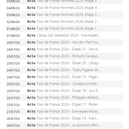
Actu
Tour de France Femmes 2026, étape 5 – Demi Vollering gagne à Belleville, Reusser en jaune, Ferrand-Prévot coule
05/08/26
Actu
Tour de France Femmes 2026, étape 4 – Marlen Reusser écrase le chrono, Ferrand-Prévot en crise
04/08/26
Actu
Tour de France Femmes 2026, étape 3 – Sigrid Haugset en solitaire, 88 km d’échappée, maillot jaune
03/08/26
Actu
Tour de France Femmes 2026, étape 2 – Lorena Wiebes doublé à Genève, Markus héroïque, 7e record
02/08/26
Actu
Tour de France Femmes 2026, étape 1 – Lorena Wiebes intouchable à Lausanne, premier maillot jaune
01/08/26
Actu
Clasica San Sebastian 2026 – Evenepoel recordman, 4e victoire, Carapaz battu au sprint
01/08/26
Actu
Tour de France 2026 – Van der Poel monumental à Paris, Pogacar égale le record des cinq sacres
26/07/26
Actu
Tour de France 2026 – Étape 21 : Van der Poel, Pogacar, qui succédera à Wout van Aert sur les Champs-Elysées ?
26/07/26
Actu
Tour de France 2026 – Richard Carapaz roi des Alpes, doublé et maillot à pois, Seixas perd le podium
25/07/26
Actu
Tour de France 2026 – Étape 20 : L’étape reine, Galibier, Sarenne, Alpe d’Huez, qui succédera à Pogacar ?
25/07/26
Actu
Tour de France 2026 – Tadej Pogacar dompte l’Alpe d’Huez, 5e victoire, record de Pantani pulvérisé
24/07/26
Actu
Tour de France 2026 – Étape 19 : Pogacar peut-il enfin dompter l’Alpe d’Huez ?
24/07/26
Actu
Tour de France 2026 – Carapaz en solitaire à Orcières-Merlette, Paret-Peintre à un point du maillot à pois
23/07/26
Actu
Tour de France 2026 – Étape 18 : Qui domptera Orcières-Merlette, première marche vers l’Alpe d’Huez ?
23/07/26
Actu
Tour de France 2026 – Philipsen débloque son compteur à Voiron, Pedersen en danger pour le maillot vert
22/07/26
Actu
Tour de France 2026 – Étape 17 : Pedersen peut-il verrouiller le maillot vert à Voiron ?
22/07/26
Actu
Tour de France 2026 – Evenepoel écrase le chrono d’Évian, Seixas 4e, Lipowitz abandonne
21/07/26
Actu
Tour de France 2026 – Étape 16 : Evenepoel, Pogacar, Ganna… qui domptera le chrono d’Évian pour redessiner le podium ?
20/07/26
Actu
Tour de France 2026 – Le parcours officiel complet : 21 étapes, profils, carte et dates
20/07/26