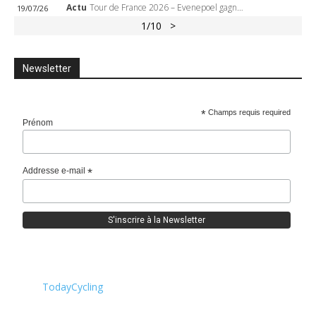
Actu
Tour de France 2026 – Evenepoel gagne à Solaison, Vingegaard abandonne, Pogacar toujours en jaune
19/07/26
1
/10
>
Newsletter
*
Champs requis required
Prénom
Addresse e-mail
*
TodayCycling