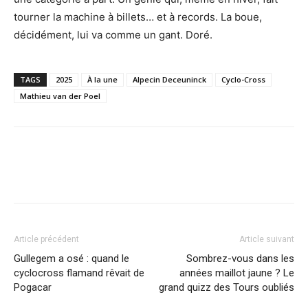
tourner la machine à billets… et à records. La boue,
décidément, lui va comme un gant. Doré.
TAGS
2025
À la une
Alpecin Deceuninck
Cyclo-Cross
Mathieu van der Poel
Article précédent
Article suivant
Gullegem a osé : quand le
Sombrez-vous dans les
cyclocross flamand rêvait de
années maillot jaune ? Le
Pogacar
grand quizz des Tours oubliés