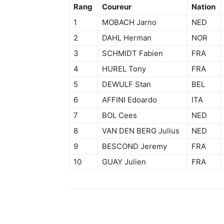
Rang
Coureur
Nation
1
MOBACH Jarno
NED
2
DAHL Herman
NOR
3
SCHMIDT Fabien
FRA
4
HUREL Tony
FRA
5
DEWULF Stan
BEL
6
AFFINI Edoardo
ITA
7
BOL Cees
NED
8
VAN DEN BERG Julius
NED
9
BESCOND Jeremy
FRA
10
GUAY Julien
FRA