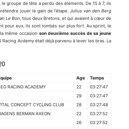
al, le groupe de tête a perdu des éléments. De 15 à 7, ils
rétendre jouer le gain de l’étape.
Julius van den Berg
han Le Bon
, tous deux Bretons, et qui avaient à cœur de
 pour eux, ils sont tombés sur plus fort. Au sprint, le
r la même occasion
son deuxième succès de sa jeune
G Racing Acdemy était déjà parvenu à lever les bras. La
20
Equipe
Age
Temps
SEG RACING ACADEMY
22
03:27:47
29
03:27:47
VITAL CONCEPT CYCLING CLUB
28
03:27:48
HAGENS BERMAN AXEON
22
03:27:52
26
03:27:52