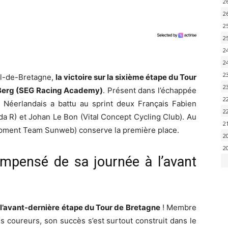
2
2
2
2
2
2
2
ol-de-Bretagne,
la victoire sur la sixième étape du Tour
2
r Berg (SEG Racing Academy)
. Présent dans l’échappée
2
Néerlandais a battu au sprint deux Français Fabien
2
a R) et Johan Le Bon (Vital Concept Cycling Club). Au
2
pment Team Sunweb) conserve la première place.
2
2
mpensé de sa journée à l’avant
r l’avant-dernière étape du Tour de Bretagne
! Membre
s coureurs, son succès s’est surtout construit dans le