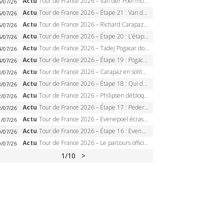
Actu
Tour de France 2026 – Van der Poel monumental à Paris, Pogacar égale le record des cinq sacres
6/07/26
Actu
Tour de France 2026 – Étape 21 : Van der Poel, Pogacar, qui succédera à Wout van Aert sur les Champs-Elysées ?
6/07/26
Actu
Tour de France 2026 – Richard Carapaz roi des Alpes, doublé et maillot à pois, Seixas perd le podium
5/07/26
Actu
Tour de France 2026 – Étape 20 : L’étape reine, Galibier, Sarenne, Alpe d’Huez, qui succédera à Pogacar ?
5/07/26
Actu
Tour de France 2026 – Tadej Pogacar dompte l’Alpe d’Huez, 5e victoire, record de Pantani pulvérisé
4/07/26
Actu
Tour de France 2026 – Étape 19 : Pogacar peut-il enfin dompter l’Alpe d’Huez ?
4/07/26
Actu
Tour de France 2026 – Carapaz en solitaire à Orcières-Merlette, Paret-Peintre à un point du maillot à pois
3/07/26
Actu
Tour de France 2026 – Étape 18 : Qui domptera Orcières-Merlette, première marche vers l’Alpe d’Huez ?
3/07/26
Actu
Tour de France 2026 – Philipsen débloque son compteur à Voiron, Pedersen en danger pour le maillot vert
2/07/26
Actu
Tour de France 2026 – Étape 17 : Pedersen peut-il verrouiller le maillot vert à Voiron ?
2/07/26
Actu
Tour de France 2026 – Evenepoel écrase le chrono d’Évian, Seixas 4e, Lipowitz abandonne
1/07/26
Actu
Tour de France 2026 – Étape 16 : Evenepoel, Pogacar, Ganna… qui domptera le chrono d’Évian pour redessiner le podium ?
0/07/26
Actu
Tour de France 2026 – Le parcours officiel complet : 21 étapes, profils, carte et dates
0/07/26
1
/10
>