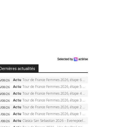
Dernières actualités
Actu
Tour de France Femmes 2026, étape 6 – Kim Le Court-Pienaar gagne à Tournon, Reusser en jaune
6/08/26
Actu
Tour de France Femmes 2026, étape 5 – Demi Vollering gagne à Belleville, Reusser en jaune, Ferrand-Prévot coule
5/08/26
Actu
Tour de France Femmes 2026, étape 4 – Marlen Reusser écrase le chrono, Ferrand-Prévot en crise
4/08/26
Actu
Tour de France Femmes 2026, étape 3 – Sigrid Haugset en solitaire, 88 km d’échappée, maillot jaune
3/08/26
Actu
Tour de France Femmes 2026, étape 2 – Lorena Wiebes doublé à Genève, Markus héroïque, 7e record
2/08/26
Actu
Tour de France Femmes 2026, étape 1 – Lorena Wiebes intouchable à Lausanne, premier maillot jaune
1/08/26
Actu
Clasica San Sebastian 2026 – Evenepoel recordman, 4e victoire, Carapaz battu au sprint
1/08/26