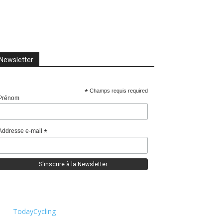
Newsletter
*
Champs requis required
Prénom
Addresse e-mail
*
TodayCycling