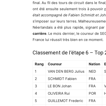
final. Au fil des tours de circuit dans le fin
ont été ensuite seulement trois à pouvoir p
était accompagné de Fabien Schmidt et Jo
s’imposer sur leurs terres. Malheureusement
Néerlandais a été plus rapide, signant pa
carrière
. Le mois dernier, le coureur de SE
France lui réussit très bien en ce moment.
Classement de l’étape 6 – Top 
Rang
Coureur
Nation
1
VAN DEN BERG Julius
NED
2
SCHMIDT Fabien
FRA
3
LE BON Johan
FRA
4
OLIVEIRA Rui
POR
5
GUILLEMOT Frederic
FRA