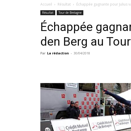
Accueil
Résultat
Échappée gagnante pour Julius v
Résultat
Tour de Bretagne
Échappée gagnan
den Berg au Tour
Par
La rédaction
-
30/04/2018