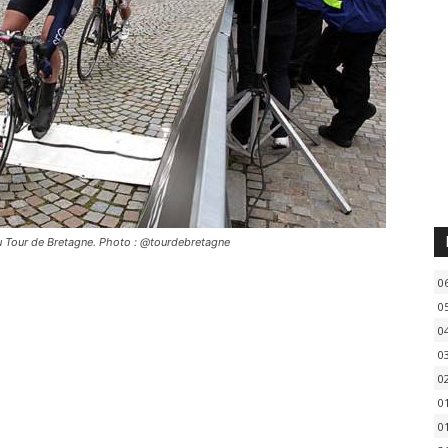
 au Tour de Bretagne. Photo : @tourdebretagne
0
0
0
0
0
0
0