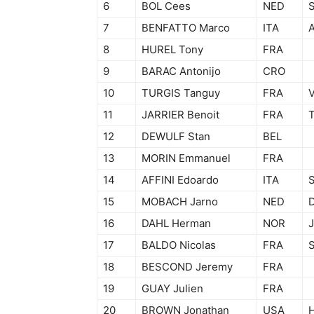
6
BOL Cees
NED
7
BENFATTO Marco
ITA
8
HUREL Tony
FRA
9
BARAC Antonijo
CRO
10
TURGIS Tanguy
FRA
11
JARRIER Benoit
FRA
12
DEWULF Stan
BEL
13
MORIN Emmanuel
FRA
14
AFFINI Edoardo
ITA
15
MOBACH Jarno
NED
16
DAHL Herman
NOR
17
BALDO Nicolas
FRA
18
BESCOND Jeremy
FRA
19
GUAY Julien
FRA
20
BROWN Jonathan
USA