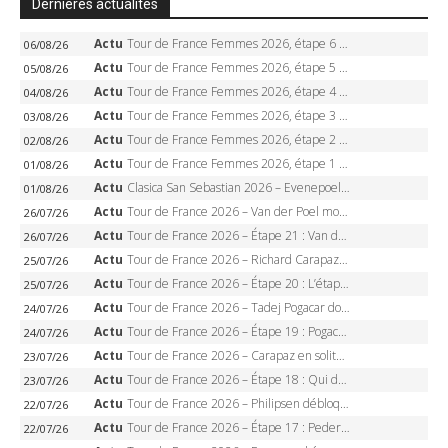
Dernières actualités
Actu
Tour de France Femmes 2026, étape 6 – Kim Le Court-Pienaar gagne à Tournon, Reusser en jaune
06/08/26
Actu
Tour de France Femmes 2026, étape 5 – Demi Vollering gagne à Belleville, Reusser en jaune, Ferrand-Prévot coule
05/08/26
Actu
Tour de France Femmes 2026, étape 4 – Marlen Reusser écrase le chrono, Ferrand-Prévot en crise
04/08/26
Actu
Tour de France Femmes 2026, étape 3 – Sigrid Haugset en solitaire, 88 km d’échappée, maillot jaune
03/08/26
Actu
Tour de France Femmes 2026, étape 2 – Lorena Wiebes doublé à Genève, Markus héroïque, 7e record
02/08/26
Actu
Tour de France Femmes 2026, étape 1 – Lorena Wiebes intouchable à Lausanne, premier maillot jaune
01/08/26
Actu
Clasica San Sebastian 2026 – Evenepoel recordman, 4e victoire, Carapaz battu au sprint
01/08/26
Actu
Tour de France 2026 – Van der Poel monumental à Paris, Pogacar égale le record des cinq sacres
26/07/26
Actu
Tour de France 2026 – Étape 21 : Van der Poel, Pogacar, qui succédera à Wout van Aert sur les Champs-Elysées ?
26/07/26
Actu
Tour de France 2026 – Richard Carapaz roi des Alpes, doublé et maillot à pois, Seixas perd le podium
25/07/26
Actu
Tour de France 2026 – Étape 20 : L’étape reine, Galibier, Sarenne, Alpe d’Huez, qui succédera à Pogacar ?
25/07/26
Actu
Tour de France 2026 – Tadej Pogacar dompte l’Alpe d’Huez, 5e victoire, record de Pantani pulvérisé
24/07/26
Actu
Tour de France 2026 – Étape 19 : Pogacar peut-il enfin dompter l’Alpe d’Huez ?
24/07/26
Actu
Tour de France 2026 – Carapaz en solitaire à Orcières-Merlette, Paret-Peintre à un point du maillot à pois
23/07/26
Actu
Tour de France 2026 – Étape 18 : Qui domptera Orcières-Merlette, première marche vers l’Alpe d’Huez ?
23/07/26
Actu
Tour de France 2026 – Philipsen débloque son compteur à Voiron, Pedersen en danger pour le maillot vert
22/07/26
Actu
Tour de France 2026 – Étape 17 : Pedersen peut-il verrouiller le maillot vert à Voiron ?
22/07/26