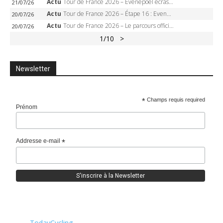
Actu
Tour de France 2026 – Evenepoel écrase le chrono d’Évian, Seixas 4e, Lipowitz abandonne
21/07/26
Actu
Tour de France 2026 – Étape 16 : Evenepoel, Pogacar, Ganna… qui domptera le chrono d’Évian pour redessiner le podium ?
20/07/26
Actu
Tour de France 2026 – Le parcours officiel complet : 21 étapes, profils, carte et dates
20/07/26
1
/10
>
Newsletter
*
Champs requis required
Prénom
Addresse e-mail
*
TodayCycling