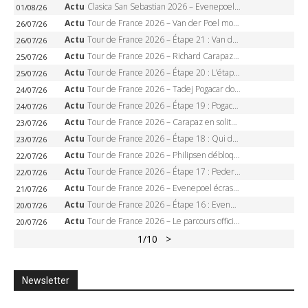
Actu
Clasica San Sebastian 2026 – Evenepoel recordman, 4e victoire, Carapaz battu au sprint
01/08/26
Actu
Tour de France 2026 – Van der Poel monumental à Paris, Pogacar égale le record des cinq sacres
26/07/26
Actu
Tour de France 2026 – Étape 21 : Van der Poel, Pogacar, qui succédera à Wout van Aert sur les Champs-Elysées ?
26/07/26
Actu
Tour de France 2026 – Richard Carapaz roi des Alpes, doublé et maillot à pois, Seixas perd le podium
25/07/26
Actu
Tour de France 2026 – Étape 20 : L’étape reine, Galibier, Sarenne, Alpe d’Huez, qui succédera à Pogacar ?
25/07/26
Actu
Tour de France 2026 – Tadej Pogacar dompte l’Alpe d’Huez, 5e victoire, record de Pantani pulvérisé
24/07/26
Actu
Tour de France 2026 – Étape 19 : Pogacar peut-il enfin dompter l’Alpe d’Huez ?
24/07/26
Actu
Tour de France 2026 – Carapaz en solitaire à Orcières-Merlette, Paret-Peintre à un point du maillot à pois
23/07/26
Actu
Tour de France 2026 – Étape 18 : Qui domptera Orcières-Merlette, première marche vers l’Alpe d’Huez ?
23/07/26
Actu
Tour de France 2026 – Philipsen débloque son compteur à Voiron, Pedersen en danger pour le maillot vert
22/07/26
Actu
Tour de France 2026 – Étape 17 : Pedersen peut-il verrouiller le maillot vert à Voiron ?
22/07/26
Actu
Tour de France 2026 – Evenepoel écrase le chrono d’Évian, Seixas 4e, Lipowitz abandonne
21/07/26
Actu
Tour de France 2026 – Étape 16 : Evenepoel, Pogacar, Ganna… qui domptera le chrono d’Évian pour redessiner le podium ?
20/07/26
Actu
Tour de France 2026 – Le parcours officiel complet : 21 étapes, profils, carte et dates
20/07/26
1
/10
>
Newsletter