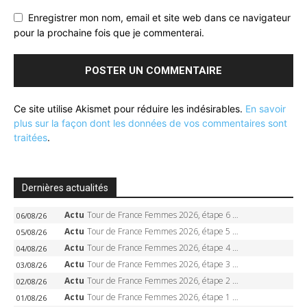
Enregistrer mon nom, email et site web dans ce navigateur
pour la prochaine fois que je commenterai.
Ce site utilise Akismet pour réduire les indésirables.
En savoir
plus sur la façon dont les données de vos commentaires sont
traitées
.
Dernières actualités
Actu
Tour de France Femmes 2026, étape 6 – Kim Le Court-Pienaar gagne à Tournon, Reusser en jaune
06/08/26
Actu
Tour de France Femmes 2026, étape 5 – Demi Vollering gagne à Belleville, Reusser en jaune, Ferrand-Prévot coule
05/08/26
Actu
Tour de France Femmes 2026, étape 4 – Marlen Reusser écrase le chrono, Ferrand-Prévot en crise
04/08/26
Actu
Tour de France Femmes 2026, étape 3 – Sigrid Haugset en solitaire, 88 km d’échappée, maillot jaune
03/08/26
Actu
Tour de France Femmes 2026, étape 2 – Lorena Wiebes doublé à Genève, Markus héroïque, 7e record
02/08/26
Actu
Tour de France Femmes 2026, étape 1 – Lorena Wiebes intouchable à Lausanne, premier maillot jaune
01/08/26