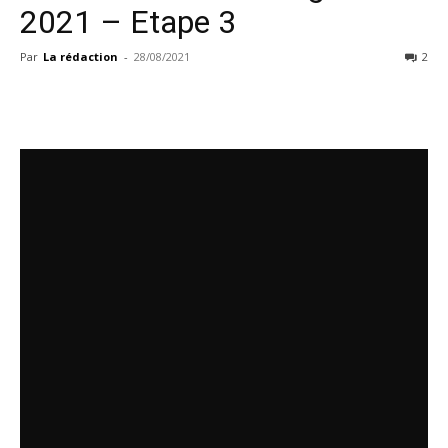
2021 – Etape 3
Par
La rédaction
-
28/08/2021
2