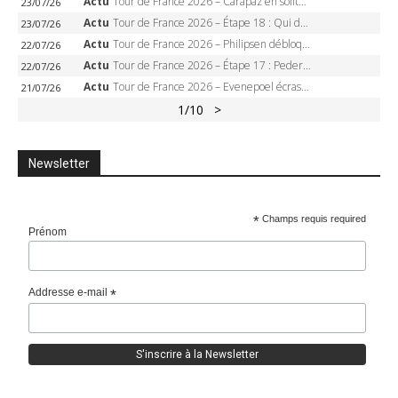
Actu
Tour de France 2026 – Carapaz en solitaire à Orcières-Merlette, Paret-Peintre à un point du maillot à pois
23/07/26
Actu
Tour de France 2026 – Étape 18 : Qui domptera Orcières-Merlette, première marche vers l’Alpe d’Huez ?
23/07/26
Actu
Tour de France 2026 – Philipsen débloque son compteur à Voiron, Pedersen en danger pour le maillot vert
22/07/26
Actu
Tour de France 2026 – Étape 17 : Pedersen peut-il verrouiller le maillot vert à Voiron ?
22/07/26
Actu
Tour de France 2026 – Evenepoel écrase le chrono d’Évian, Seixas 4e, Lipowitz abandonne
21/07/26
1
/10
>
Newsletter
*
Champs requis required
Prénom
Addresse e-mail
*