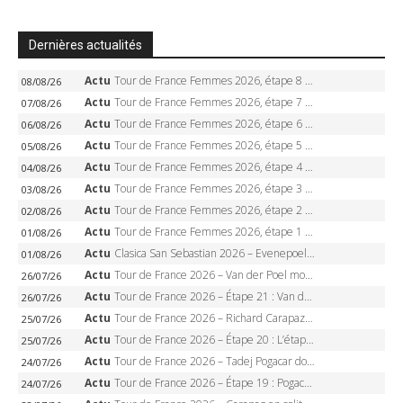
Dernières actualités
Actu
Tour de France Femmes 2026, étape 8 – Demi Vollering gagne à Nice, reprend le jaune, Niewiadoma à 8 secondes
08/08/26
Actu
Tour de France Femmes 2026, étape 7 – Kasia Niewiadoma gagne le Ventoux, maillot jaune, Reusser et Vollering piégées
07/08/26
Actu
Tour de France Femmes 2026, étape 6 – Kim Le Court-Pienaar gagne à Tournon, Reusser en jaune
06/08/26
Actu
Tour de France Femmes 2026, étape 5 – Demi Vollering gagne à Belleville, Reusser en jaune, Ferrand-Prévot coule
05/08/26
Actu
Tour de France Femmes 2026, étape 4 – Marlen Reusser écrase le chrono, Ferrand-Prévot en crise
04/08/26
Actu
Tour de France Femmes 2026, étape 3 – Sigrid Haugset en solitaire, 88 km d’échappée, maillot jaune
03/08/26
Actu
Tour de France Femmes 2026, étape 2 – Lorena Wiebes doublé à Genève, Markus héroïque, 7e record
02/08/26
Actu
Tour de France Femmes 2026, étape 1 – Lorena Wiebes intouchable à Lausanne, premier maillot jaune
01/08/26
Actu
Clasica San Sebastian 2026 – Evenepoel recordman, 4e victoire, Carapaz battu au sprint
01/08/26
Actu
Tour de France 2026 – Van der Poel monumental à Paris, Pogacar égale le record des cinq sacres
26/07/26
Actu
Tour de France 2026 – Étape 21 : Van der Poel, Pogacar, qui succédera à Wout van Aert sur les Champs-Elysées ?
26/07/26
Actu
Tour de France 2026 – Richard Carapaz roi des Alpes, doublé et maillot à pois, Seixas perd le podium
25/07/26
Actu
Tour de France 2026 – Étape 20 : L’étape reine, Galibier, Sarenne, Alpe d’Huez, qui succédera à Pogacar ?
25/07/26
Actu
Tour de France 2026 – Tadej Pogacar dompte l’Alpe d’Huez, 5e victoire, record de Pantani pulvérisé
24/07/26
Actu
Tour de France 2026 – Étape 19 : Pogacar peut-il enfin dompter l’Alpe d’Huez ?
24/07/26