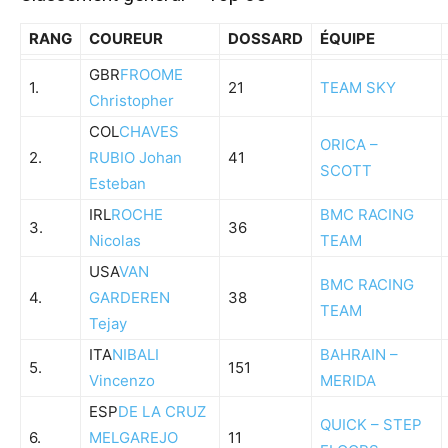
RANG
COUREUR
DOSSARD
ÉQUIPE
GBR
FROOME
1.
21
TEAM SKY
Christopher
COL
CHAVES
ORICA –
2.
RUBIO Johan
41
SCOTT
Esteban
IRL
ROCHE
BMC RACING
3.
36
Nicolas
TEAM
USA
VAN
BMC RACING
4.
GARDEREN
38
TEAM
Tejay
ITA
NIBALI
BAHRAIN –
5.
151
Vincenzo
MERIDA
ESP
DE LA CRUZ
QUICK – STEP
6.
MELGAREJO
11