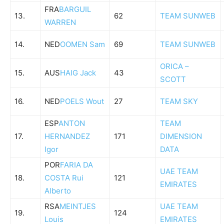
FRA
BARGUIL
13.
62
TEAM SUNWEB
WARREN
14.
NED
OOMEN Sam
69
TEAM SUNWEB
ORICA –
15.
AUS
HAIG Jack
43
SCOTT
16.
NED
POELS Wout
27
TEAM SKY
ESP
ANTON
TEAM
17.
HERNANDEZ
171
DIMENSION
Igor
DATA
POR
FARIA DA
UAE TEAM
18.
COSTA Rui
121
EMIRATES
Alberto
RSA
MEINTJES
UAE TEAM
19.
124
Louis
EMIRATES