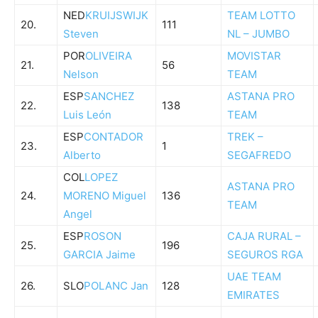
NED
KRUIJSWIJK
TEAM LOTTO
20.
111
Steven
NL – JUMBO
POR
OLIVEIRA
MOVISTAR
21.
56
Nelson
TEAM
ESP
SANCHEZ
ASTANA PRO
22.
138
Luis León
TEAM
ESP
CONTADOR
TREK –
23.
1
Alberto
SEGAFREDO
COL
LOPEZ
ASTANA PRO
24.
MORENO Miguel
136
TEAM
Angel
ESP
ROSON
CAJA RURAL –
25.
196
GARCIA Jaime
SEGUROS RGA
UAE TEAM
26.
SLO
POLANC Jan
128
EMIRATES