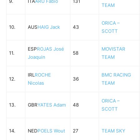
9.
ITA
ARU Fabio
131
TEAM
ORICA –
10.
AUS
HAIG Jack
43
SCOTT
ESP
ROJAS José
MOVISTAR
11.
58
Joaquin
TEAM
IRL
ROCHE
BMC RACING
12.
36
Nicolas
TEAM
ORICA –
13.
GBR
YATES Adam
48
SCOTT
14.
NED
POELS Wout
27
TEAM SKY