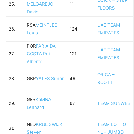
QUICK – STEP
25.
MELGAREJO
11
FLOORS
David
RSA
MEINTJES
UAE TEAM
26.
124
Louis
EMIRATES
POR
FARIA DA
UAE TEAM
27.
COSTA Rui
121
EMIRATES
Alberto
ORICA –
28.
GBR
YATES Simon
49
SCOTT
GER
KäMNA
29.
67
TEAM SUNWEB
Lennard
NED
KRUIJSWIJK
TEAM LOTTO
30.
111
Steven
NL – JUMBO