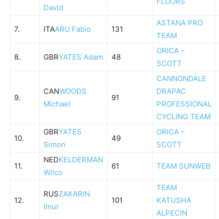
FLOORS
David
ASTANA PRO
7.
ITA
ARU Fabio
131
TEAM
ORICA –
8.
GBR
YATES Adam
48
SCOTT
CANNONDALE
CAN
WOODS
DRAPAC
9.
91
Michael
PROFESSIONAL
CYCLING TEAM
GBR
YATES
ORICA –
10.
49
Simon
SCOTT
NED
KELDERMAN
11.
61
TEAM SUNWEB
Wilco
TEAM
RUS
ZAKARIN
12.
101
KATUSHA
Ilnur
ALPECIN