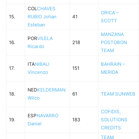
COL
CHAVES
ORICA –
15.
RUBIO Johan
41
SCOTT
Esteban
MANZANA
POR
VILELA
16.
218
POSTOBON
Ricardo
TEAM
ITA
NIBALI
BAHRAIN –
17.
151
Vincenzo
MERIDA
NED
KELDERMAN
18.
61
TEAM SUNWEB
Wilco
COFIDIS,
ESP
NAVARRO
19.
183
SOLUTIONS
Daniel
CREDITS
TEAM