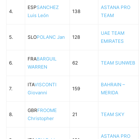
ESP
SANCHEZ
ASTANA PRO
4.
138
Luis León
TEAM
UAE TEAM
5.
SLO
POLANC Jan
128
EMIRATES
FRA
BARGUIL
6.
62
TEAM SUNWEB
WARREN
ITA
VISCONTI
BAHRAIN –
7.
159
Giovanni
MERIDA
GBR
FROOME
8.
21
TEAM SKY
Christopher
ASTANA PRO