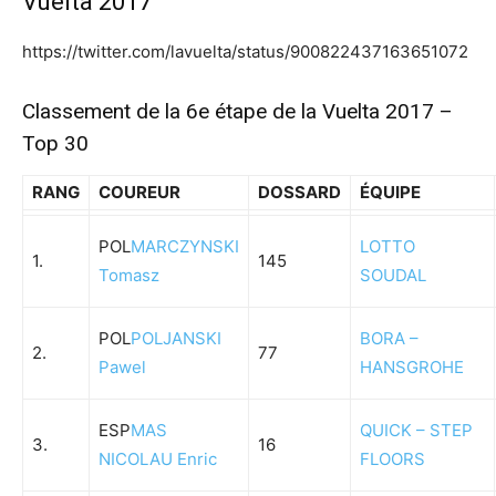
Vuelta 2017
https://twitter.com/lavuelta/status/900822437163651072
Classement de la 6e étape de la Vuelta 2017 –
Top 30
RANG
COUREUR
DOSSARD
ÉQUIPE
POL
MARCZYNSKI
LOTTO
1.
145
Tomasz
SOUDAL
POL
POLJANSKI
BORA –
2.
77
Pawel
HANSGROHE
ESP
MAS
QUICK – STEP
3.
16
NICOLAU Enric
FLOORS