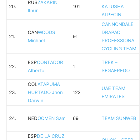
RUS
ZAKARIN
20.
101
KATUSHA
Ilnur
ALPECIN
CANNONDALE
CAN
WOODS
DRAPAC
21.
91
Michael
PROFESSIONAL
CYCLING TEAM
ESP
CONTADOR
TREK –
22.
1
Alberto
SEGAFREDO
COL
ATAPUMA
UAE TEAM
23.
HURTADO Jhon
122
EMIRATES
Darwin
24.
NED
OOMEN Sam
69
TEAM SUNWEB
ESP
DE LA CRUZ