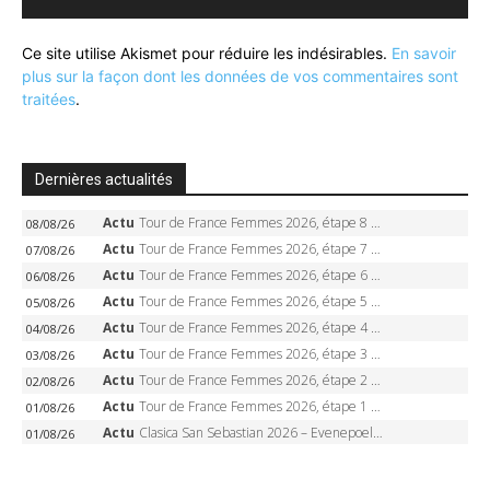
Ce site utilise Akismet pour réduire les indésirables.
En savoir
plus sur la façon dont les données de vos commentaires sont
traitées
.
Dernières actualités
Actu
Tour de France Femmes 2026, étape 8 – Demi Vollering gagne à Nice, reprend le jaune, Niewiadoma à 8 secondes
08/08/26
Actu
Tour de France Femmes 2026, étape 7 – Kasia Niewiadoma gagne le Ventoux, maillot jaune, Reusser et Vollering piégées
07/08/26
Actu
Tour de France Femmes 2026, étape 6 – Kim Le Court-Pienaar gagne à Tournon, Reusser en jaune
06/08/26
Actu
Tour de France Femmes 2026, étape 5 – Demi Vollering gagne à Belleville, Reusser en jaune, Ferrand-Prévot coule
05/08/26
Actu
Tour de France Femmes 2026, étape 4 – Marlen Reusser écrase le chrono, Ferrand-Prévot en crise
04/08/26
Actu
Tour de France Femmes 2026, étape 3 – Sigrid Haugset en solitaire, 88 km d’échappée, maillot jaune
03/08/26
Actu
Tour de France Femmes 2026, étape 2 – Lorena Wiebes doublé à Genève, Markus héroïque, 7e record
02/08/26
Actu
Tour de France Femmes 2026, étape 1 – Lorena Wiebes intouchable à Lausanne, premier maillot jaune
01/08/26
Actu
Clasica San Sebastian 2026 – Evenepoel recordman, 4e victoire, Carapaz battu au sprint
01/08/26
Actu
Tour de France 2026 – Van der Poel monumental à Paris, Pogacar égale le record des cinq sacres
26/07/26
Actu
Tour de France 2026 – Étape 21 : Van der Poel, Pogacar, qui succédera à Wout van Aert sur les Champs-Elysées ?
26/07/26