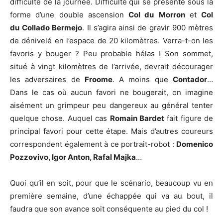
difficulté de la journée. Difficulté qui se présente sous la
forme d’une double ascension
Col du
Morron
et
Col
du
Collado Bermejo
. Il s’agira ainsi de gravir 900 mètres
de dénivelé en l’espace de 20 kilomètres. Verra-t-on les
favoris y bouger ? Peu probable hélas ! Son sommet,
situé à vingt kilomètres de l’arrivée, devrait décourager
les adversaires de
Froome
. A moins que
Contador
…
Dans le cas où aucun favori ne bougerait, on imagine
aisément un grimpeur peu dangereux au général tenter
quelque chose. Auquel cas
Romain Bardet
fait figure de
principal favori pour cette étape. Mais d’autres coureurs
correspondent également à ce portrait-robot :
Domenico
Pozzovivo, Igor Anton, Rafal Majka
…
Quoi qu’il en soit, pour que le scénario, beaucoup vu en
première semaine, d’une échappée qui va au bout, il
faudra que son avance soit conséquente au pied du col !