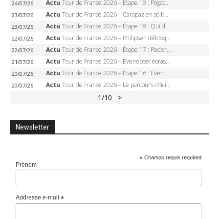
Actu
Tour de France 2026 – Étape 19 : Pogacar peut-il enfin dompter l’Alpe d’Huez ?
24/07/26
Actu
Tour de France 2026 – Carapaz en solitaire à Orcières-Merlette, Paret-Peintre à un point du maillot à pois
23/07/26
Actu
Tour de France 2026 – Étape 18 : Qui domptera Orcières-Merlette, première marche vers l’Alpe d’Huez ?
23/07/26
Actu
Tour de France 2026 – Philipsen débloque son compteur à Voiron, Pedersen en danger pour le maillot vert
22/07/26
Actu
Tour de France 2026 – Étape 17 : Pedersen peut-il verrouiller le maillot vert à Voiron ?
22/07/26
Actu
Tour de France 2026 – Evenepoel écrase le chrono d’Évian, Seixas 4e, Lipowitz abandonne
21/07/26
Actu
Tour de France 2026 – Étape 16 : Evenepoel, Pogacar, Ganna… qui domptera le chrono d’Évian pour redessiner le podium ?
20/07/26
Actu
Tour de France 2026 – Le parcours officiel complet : 21 étapes, profils, carte et dates
20/07/26
1
/10
>
Newsletter
*
Champs requis required
Prénom
Addresse e-mail
*