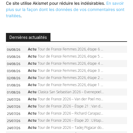
Ce site utilise Akismet pour réduire les indésirables.
En savoir
plus sur la façon dont les données de vos commentaires sont
traitées
.
Dernières actualités
Actu
Tour de France Femmes 2026, étape 6 – Kim Le Court-Pienaar gagne à Tournon, Reusser en jaune
06/08/26
Actu
Tour de France Femmes 2026, étape 5 – Demi Vollering gagne à Belleville, Reusser en jaune, Ferrand-Prévot coule
05/08/26
Actu
Tour de France Femmes 2026, étape 4 – Marlen Reusser écrase le chrono, Ferrand-Prévot en crise
04/08/26
Actu
Tour de France Femmes 2026, étape 3 – Sigrid Haugset en solitaire, 88 km d’échappée, maillot jaune
03/08/26
Actu
Tour de France Femmes 2026, étape 2 – Lorena Wiebes doublé à Genève, Markus héroïque, 7e record
02/08/26
Actu
Tour de France Femmes 2026, étape 1 – Lorena Wiebes intouchable à Lausanne, premier maillot jaune
01/08/26
Actu
Clasica San Sebastian 2026 – Evenepoel recordman, 4e victoire, Carapaz battu au sprint
01/08/26
Actu
Tour de France 2026 – Van der Poel monumental à Paris, Pogacar égale le record des cinq sacres
26/07/26
Actu
Tour de France 2026 – Étape 21 : Van der Poel, Pogacar, qui succédera à Wout van Aert sur les Champs-Elysées ?
26/07/26
Actu
Tour de France 2026 – Richard Carapaz roi des Alpes, doublé et maillot à pois, Seixas perd le podium
25/07/26
Actu
Tour de France 2026 – Étape 20 : L’étape reine, Galibier, Sarenne, Alpe d’Huez, qui succédera à Pogacar ?
25/07/26
Actu
Tour de France 2026 – Tadej Pogacar dompte l’Alpe d’Huez, 5e victoire, record de Pantani pulvérisé
24/07/26