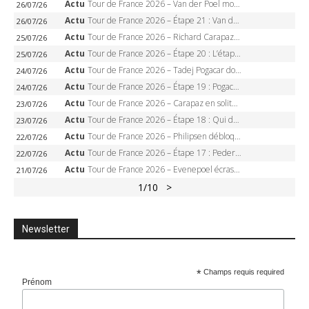
Actu
Tour de France 2026 – Van der Poel monumental à Paris, Pogacar égale le record des cinq sacres
26/07/26
Actu
Tour de France 2026 – Étape 21 : Van der Poel, Pogacar, qui succédera à Wout van Aert sur les Champs-Elysées ?
26/07/26
Actu
Tour de France 2026 – Richard Carapaz roi des Alpes, doublé et maillot à pois, Seixas perd le podium
25/07/26
Actu
Tour de France 2026 – Étape 20 : L’étape reine, Galibier, Sarenne, Alpe d’Huez, qui succédera à Pogacar ?
25/07/26
Actu
Tour de France 2026 – Tadej Pogacar dompte l’Alpe d’Huez, 5e victoire, record de Pantani pulvérisé
24/07/26
Actu
Tour de France 2026 – Étape 19 : Pogacar peut-il enfin dompter l’Alpe d’Huez ?
24/07/26
Actu
Tour de France 2026 – Carapaz en solitaire à Orcières-Merlette, Paret-Peintre à un point du maillot à pois
23/07/26
Actu
Tour de France 2026 – Étape 18 : Qui domptera Orcières-Merlette, première marche vers l’Alpe d’Huez ?
23/07/26
Actu
Tour de France 2026 – Philipsen débloque son compteur à Voiron, Pedersen en danger pour le maillot vert
22/07/26
Actu
Tour de France 2026 – Étape 17 : Pedersen peut-il verrouiller le maillot vert à Voiron ?
22/07/26
Actu
Tour de France 2026 – Evenepoel écrase le chrono d’Évian, Seixas 4e, Lipowitz abandonne
21/07/26
1
/10
>
Newsletter
*
Champs requis required
Prénom