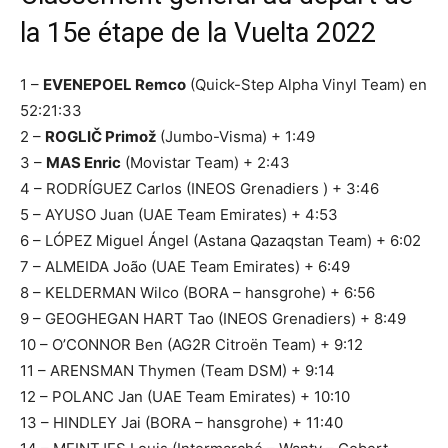
la 15e étape de la Vuelta 2022
1 –
EVENEPOEL Remco
(Quick-Step Alpha Vinyl Team) en
52:21:33
2 –
ROGLIČ Primož
(Jumbo-Visma) + 1:49
3 –
MAS Enric
(Movistar Team) + 2:43
4 – RODRÍGUEZ Carlos (INEOS Grenadiers ) + 3:46
5 – AYUSO Juan (UAE Team Emirates) + 4:53
6 – LÓPEZ Miguel Ángel (Astana Qazaqstan Team) + 6:02
7 – ALMEIDA João (UAE Team Emirates) + 6:49
8 – KELDERMAN Wilco (BORA – hansgrohe) + 6:56
9 – GEOGHEGAN HART Tao (INEOS Grenadiers) + 8:49
10 – O’CONNOR Ben (AG2R Citroën Team) + 9:12
11 – ARENSMAN Thymen (Team DSM) + 9:14
12 – POLANC Jan (UAE Team Emirates) + 10:10
13 – HINDLEY Jai (BORA – hansgrohe) + 11:40