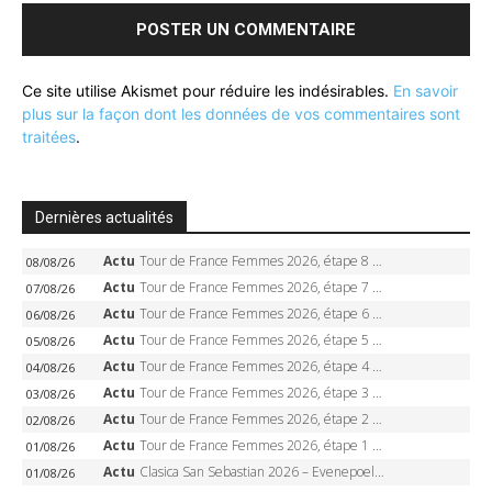
Ce site utilise Akismet pour réduire les indésirables.
En savoir
plus sur la façon dont les données de vos commentaires sont
traitées
.
Dernières actualités
Actu
Tour de France Femmes 2026, étape 8 – Demi Vollering gagne à Nice, reprend le jaune, Niewiadoma à 8 secondes
08/08/26
Actu
Tour de France Femmes 2026, étape 7 – Kasia Niewiadoma gagne le Ventoux, maillot jaune, Reusser et Vollering piégées
07/08/26
Actu
Tour de France Femmes 2026, étape 6 – Kim Le Court-Pienaar gagne à Tournon, Reusser en jaune
06/08/26
Actu
Tour de France Femmes 2026, étape 5 – Demi Vollering gagne à Belleville, Reusser en jaune, Ferrand-Prévot coule
05/08/26
Actu
Tour de France Femmes 2026, étape 4 – Marlen Reusser écrase le chrono, Ferrand-Prévot en crise
04/08/26
Actu
Tour de France Femmes 2026, étape 3 – Sigrid Haugset en solitaire, 88 km d’échappée, maillot jaune
03/08/26
Actu
Tour de France Femmes 2026, étape 2 – Lorena Wiebes doublé à Genève, Markus héroïque, 7e record
02/08/26
Actu
Tour de France Femmes 2026, étape 1 – Lorena Wiebes intouchable à Lausanne, premier maillot jaune
01/08/26
Actu
Clasica San Sebastian 2026 – Evenepoel recordman, 4e victoire, Carapaz battu au sprint
01/08/26