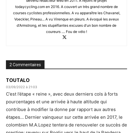
devenu rédacteur web en 2011. A rejoint le projet
todaycycling.com en 2016. A couvert un très grand nombre de
courses cyclistes professionnelles. A vu apparaître les Chavanel,
Voeckler, Pineau... A vu Virenque en pleurs. A évoqué les aveux
d'Armstrong, et les stupéfiantes excuses d'un bon nombre de
coureurs .... Fou de vélo !
2 Commentaires
TOUTALO
03/09/2022 à 21:03
C’est l’étape « reine », avec deux derniers cols à forts
pourcentages et une arrivée à haute altitude qui
contribue à modifier la donne par rapport aux autres
étapes… Dernier vainqueur sur cette arrivée en 2017, le
colombien M.A.Lopez tentera de renouveler ce succès de
prestige; revenu sur Roglic vers le haut de la Panderra