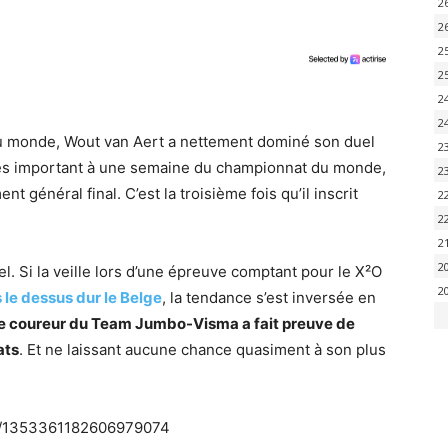
2
2
2
2
2
2
du monde, Wout van Aert a nettement dominé son duel
2
cès important à une semaine du championnat du monde,
2
t général final. C’est la troisième fois qu’il inscrit
2
2
2
2
. Si la veille lors d’une épreuve comptant pour le X²O
2
s le dessus dur le Belge
, la tendance s’est inversée en
le coureur du Team Jumbo-Visma a fait preuve de
ats
. Et ne laissant aucune chance quasiment à son plus
us/1353361182606979074