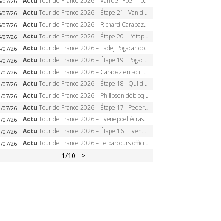
Actu
Tour de France 2026 – Van der Poel monumental à Paris, Pogacar égale le record des cinq sacres
6/07/26
Actu
Tour de France 2026 – Étape 21 : Van der Poel, Pogacar, qui succédera à Wout van Aert sur les Champs-Elysées ?
6/07/26
Actu
Tour de France 2026 – Richard Carapaz roi des Alpes, doublé et maillot à pois, Seixas perd le podium
5/07/26
Actu
Tour de France 2026 – Étape 20 : L’étape reine, Galibier, Sarenne, Alpe d’Huez, qui succédera à Pogacar ?
5/07/26
Actu
Tour de France 2026 – Tadej Pogacar dompte l’Alpe d’Huez, 5e victoire, record de Pantani pulvérisé
4/07/26
Actu
Tour de France 2026 – Étape 19 : Pogacar peut-il enfin dompter l’Alpe d’Huez ?
4/07/26
Actu
Tour de France 2026 – Carapaz en solitaire à Orcières-Merlette, Paret-Peintre à un point du maillot à pois
3/07/26
Actu
Tour de France 2026 – Étape 18 : Qui domptera Orcières-Merlette, première marche vers l’Alpe d’Huez ?
3/07/26
Actu
Tour de France 2026 – Philipsen débloque son compteur à Voiron, Pedersen en danger pour le maillot vert
2/07/26
Actu
Tour de France 2026 – Étape 17 : Pedersen peut-il verrouiller le maillot vert à Voiron ?
2/07/26
Actu
Tour de France 2026 – Evenepoel écrase le chrono d’Évian, Seixas 4e, Lipowitz abandonne
1/07/26
Actu
Tour de France 2026 – Étape 16 : Evenepoel, Pogacar, Ganna… qui domptera le chrono d’Évian pour redessiner le podium ?
0/07/26
Actu
Tour de France 2026 – Le parcours officiel complet : 21 étapes, profils, carte et dates
0/07/26
1
/10
>