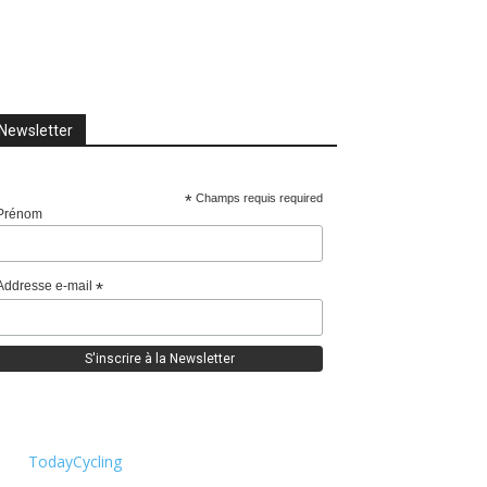
Newsletter
*
Champs requis required
Prénom
Addresse e-mail
*
TodayCycling