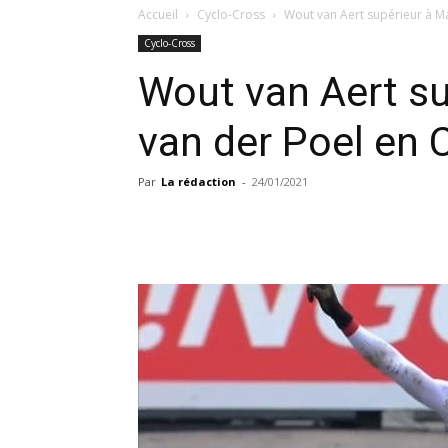
Accueil
Cyclo-Cross
Wout van Aert supérieur à Ma
Cyclo-Cross
Wout van Aert su
van der Poel en
Par
La rédaction
-
24/01/2021