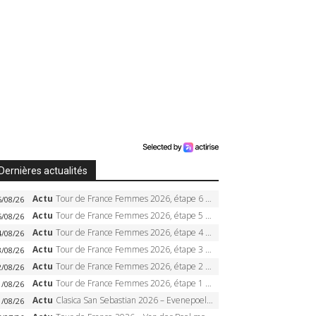
Dernières actualités
Actu
Tour de France Femmes 2026, étape 6 – Kim Le Court-Pienaar gagne à Tournon, Reusser en jaune
6/08/26
Actu
Tour de France Femmes 2026, étape 5 – Demi Vollering gagne à Belleville, Reusser en jaune, Ferrand-Prévot coule
5/08/26
Actu
Tour de France Femmes 2026, étape 4 – Marlen Reusser écrase le chrono, Ferrand-Prévot en crise
4/08/26
Actu
Tour de France Femmes 2026, étape 3 – Sigrid Haugset en solitaire, 88 km d’échappée, maillot jaune
3/08/26
Actu
Tour de France Femmes 2026, étape 2 – Lorena Wiebes doublé à Genève, Markus héroïque, 7e record
2/08/26
Actu
Tour de France Femmes 2026, étape 1 – Lorena Wiebes intouchable à Lausanne, premier maillot jaune
1/08/26
Actu
Clasica San Sebastian 2026 – Evenepoel recordman, 4e victoire, Carapaz battu au sprint
1/08/26