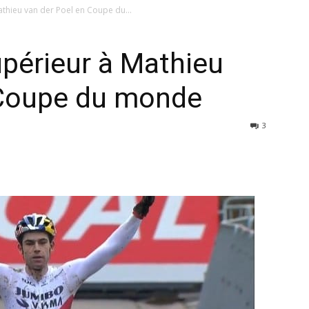
thieu van der Poel en Coupe du...
périeur à Mathieu
 Coupe du monde
3