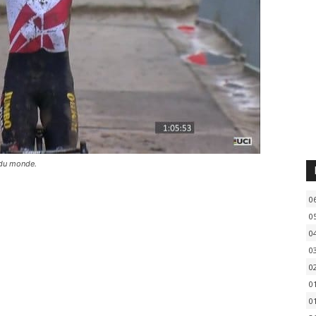
 du monde.
0
0
0
0
0
0
0