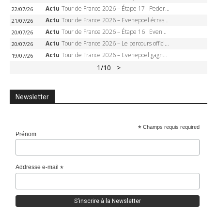
Actu
Tour de France 2026 – Étape 17 : Pedersen peut-il verrouiller le maillot vert à Voiron ?
22/07/26
Actu
Tour de France 2026 – Evenepoel écrase le chrono d’Évian, Seixas 4e, Lipowitz abandonne
21/07/26
Actu
Tour de France 2026 – Étape 16 : Evenepoel, Pogacar, Ganna… qui domptera le chrono d’Évian pour redessiner le podium ?
20/07/26
Actu
Tour de France 2026 – Le parcours officiel complet : 21 étapes, profils, carte et dates
20/07/26
Actu
Tour de France 2026 – Evenepoel gagne à Solaison, Vingegaard abandonne, Pogacar toujours en jaune
19/07/26
1
/10
>
Newsletter
*
Champs requis required
Prénom
Addresse e-mail
*