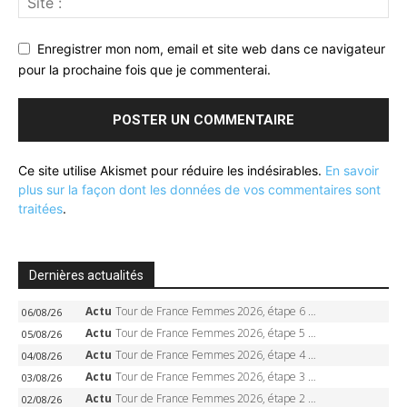
Enregistrer mon nom, email et site web dans ce navigateur
pour la prochaine fois que je commenterai.
Ce site utilise Akismet pour réduire les indésirables.
En savoir
plus sur la façon dont les données de vos commentaires sont
traitées
.
Dernières actualités
Actu
Tour de France Femmes 2026, étape 6 – Kim Le Court-Pienaar gagne à Tournon, Reusser en jaune
06/08/26
Actu
Tour de France Femmes 2026, étape 5 – Demi Vollering gagne à Belleville, Reusser en jaune, Ferrand-Prévot coule
05/08/26
Actu
Tour de France Femmes 2026, étape 4 – Marlen Reusser écrase le chrono, Ferrand-Prévot en crise
04/08/26
Actu
Tour de France Femmes 2026, étape 3 – Sigrid Haugset en solitaire, 88 km d’échappée, maillot jaune
03/08/26
Actu
Tour de France Femmes 2026, étape 2 – Lorena Wiebes doublé à Genève, Markus héroïque, 7e record
02/08/26