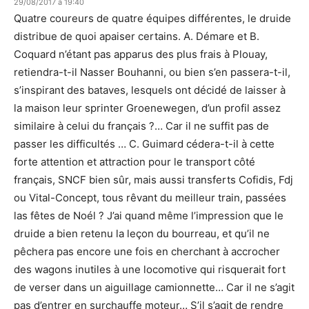
29/08/2017 à 19:40
Quatre coureurs de quatre équipes différentes, le druide
distribue de quoi apaiser certains. A. Démare et B.
Coquard n’étant pas apparus des plus frais à Plouay,
retiendra-t-il Nasser Bouhanni, ou bien s’en passera-t-il,
s’inspirant des bataves, lesquels ont décidé de laisser à
la maison leur sprinter Groenewegen, d’un profil assez
similaire à celui du français ?… Car il ne suffit pas de
passer les difficultés … C. Guimard cédera-t-il à cette
forte attention et attraction pour le transport côté
français, SNCF bien sûr, mais aussi transferts Cofidis, Fdj
ou Vital-Concept, tous rêvant du meilleur train, passées
las fêtes de Noél ? J’ai quand même l’impression que le
druide a bien retenu la leçon du bourreau, et qu’il ne
pêchera pas encore une fois en cherchant à accrocher
des wagons inutiles à une locomotive qui risquerait fort
de verser dans un aiguillage camionnette… Car il ne s’agit
pas d’entrer en surchauffe moteur… S’il s’agit de rendre