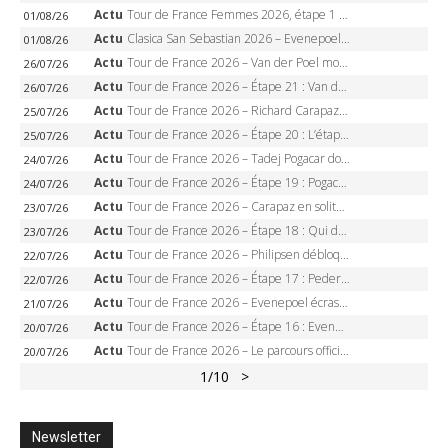
Actu
Tour de France Femmes 2026, étape 1 – Lorena Wiebes intouchable à Lausanne, premier maillot jaune
01/08/26
Actu
Clasica San Sebastian 2026 – Evenepoel recordman, 4e victoire, Carapaz battu au sprint
01/08/26
Actu
Tour de France 2026 – Van der Poel monumental à Paris, Pogacar égale le record des cinq sacres
26/07/26
Actu
Tour de France 2026 – Étape 21 : Van der Poel, Pogacar, qui succédera à Wout van Aert sur les Champs-Elysées ?
26/07/26
Actu
Tour de France 2026 – Richard Carapaz roi des Alpes, doublé et maillot à pois, Seixas perd le podium
25/07/26
Actu
Tour de France 2026 – Étape 20 : L’étape reine, Galibier, Sarenne, Alpe d’Huez, qui succédera à Pogacar ?
25/07/26
Actu
Tour de France 2026 – Tadej Pogacar dompte l’Alpe d’Huez, 5e victoire, record de Pantani pulvérisé
24/07/26
Actu
Tour de France 2026 – Étape 19 : Pogacar peut-il enfin dompter l’Alpe d’Huez ?
24/07/26
Actu
Tour de France 2026 – Carapaz en solitaire à Orcières-Merlette, Paret-Peintre à un point du maillot à pois
23/07/26
Actu
Tour de France 2026 – Étape 18 : Qui domptera Orcières-Merlette, première marche vers l’Alpe d’Huez ?
23/07/26
Actu
Tour de France 2026 – Philipsen débloque son compteur à Voiron, Pedersen en danger pour le maillot vert
22/07/26
Actu
Tour de France 2026 – Étape 17 : Pedersen peut-il verrouiller le maillot vert à Voiron ?
22/07/26
Actu
Tour de France 2026 – Evenepoel écrase le chrono d’Évian, Seixas 4e, Lipowitz abandonne
21/07/26
Actu
Tour de France 2026 – Étape 16 : Evenepoel, Pogacar, Ganna… qui domptera le chrono d’Évian pour redessiner le podium ?
20/07/26
Actu
Tour de France 2026 – Le parcours officiel complet : 21 étapes, profils, carte et dates
20/07/26
1
/10
>
Newsletter