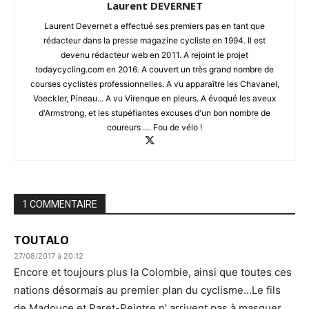
Laurent DEVERNET
Laurent Devernet a effectué ses premiers pas en tant que
rédacteur dans la presse magazine cycliste en 1994. Il est
devenu rédacteur web en 2011. A rejoint le projet
todaycycling.com en 2016. A couvert un très grand nombre de
courses cyclistes professionnelles. A vu apparaître les Chavanel,
Voeckler, Pineau... A vu Virenque en pleurs. A évoqué les aveux
d'Armstrong, et les stupéfiantes excuses d'un bon nombre de
coureurs .... Fou de vélo !
1 COMMENTAIRE
TOUTALO
27/08/2017 à 20:12
Encore et toujours plus la Colombie, ainsi que toutes ces
nations désormais au premier plan du cyclisme…Le fils
de Madouce et Paret-Peintre n’ arrivent pas à masquer