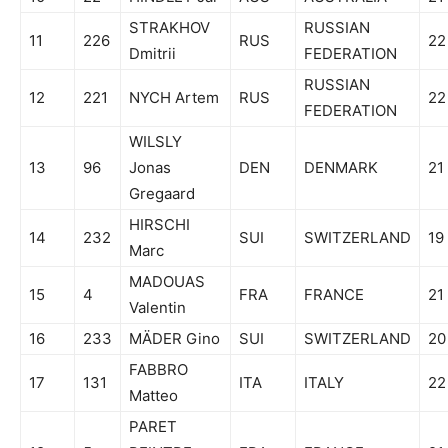
STRAKHOV
RUSSIAN
11
226
RUS
22
Dmitrii
FEDERATION
RUSSIAN
12
221
NYCH Artem
RUS
22
FEDERATION
WILSLY
13
96
Jonas
DEN
DENMARK
21
Gregaard
HIRSCHI
14
232
SUI
SWITZERLAND
19
Marc
MADOUAS
15
4
FRA
FRANCE
21
Valentin
16
233
MÄDER Gino
SUI
SWITZERLAND
20
FABBRO
17
131
ITA
ITALY
22
Matteo
PARET