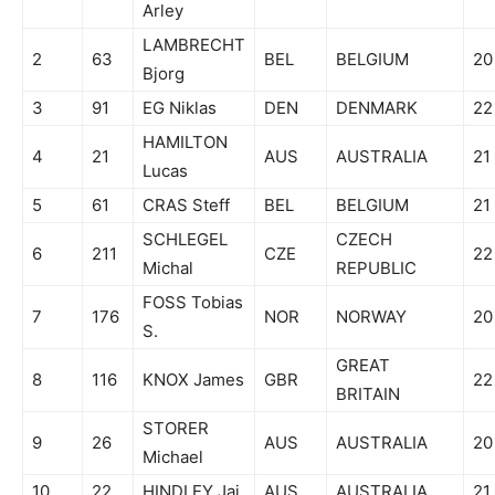
Arley
LAMBRECHT
2
63
BEL
BELGIUM
20
Bjorg
3
91
EG Niklas
DEN
DENMARK
22
HAMILTON
4
21
AUS
AUSTRALIA
21
Lucas
5
61
CRAS Steff
BEL
BELGIUM
21
SCHLEGEL
CZECH
6
211
CZE
22
Michal
REPUBLIC
FOSS Tobias
7
176
NOR
NORWAY
20
S.
GREAT
8
116
KNOX James
GBR
22
BRITAIN
STORER
9
26
AUS
AUSTRALIA
20
Michael
10
22
HINDLEY Jai
AUS
AUSTRALIA
21