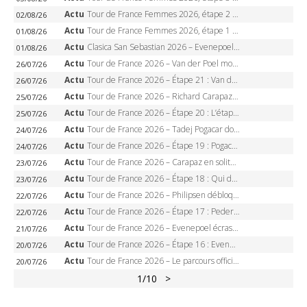
Actu
Tour de France Femmes 2026, étape 2 – Lorena Wiebes doublé à Genève, Markus héroïque, 7e record
02/08/26
Actu
Tour de France Femmes 2026, étape 1 – Lorena Wiebes intouchable à Lausanne, premier maillot jaune
01/08/26
Actu
Clasica San Sebastian 2026 – Evenepoel recordman, 4e victoire, Carapaz battu au sprint
01/08/26
Actu
Tour de France 2026 – Van der Poel monumental à Paris, Pogacar égale le record des cinq sacres
26/07/26
Actu
Tour de France 2026 – Étape 21 : Van der Poel, Pogacar, qui succédera à Wout van Aert sur les Champs-Elysées ?
26/07/26
Actu
Tour de France 2026 – Richard Carapaz roi des Alpes, doublé et maillot à pois, Seixas perd le podium
25/07/26
Actu
Tour de France 2026 – Étape 20 : L’étape reine, Galibier, Sarenne, Alpe d’Huez, qui succédera à Pogacar ?
25/07/26
Actu
Tour de France 2026 – Tadej Pogacar dompte l’Alpe d’Huez, 5e victoire, record de Pantani pulvérisé
24/07/26
Actu
Tour de France 2026 – Étape 19 : Pogacar peut-il enfin dompter l’Alpe d’Huez ?
24/07/26
Actu
Tour de France 2026 – Carapaz en solitaire à Orcières-Merlette, Paret-Peintre à un point du maillot à pois
23/07/26
Actu
Tour de France 2026 – Étape 18 : Qui domptera Orcières-Merlette, première marche vers l’Alpe d’Huez ?
23/07/26
Actu
Tour de France 2026 – Philipsen débloque son compteur à Voiron, Pedersen en danger pour le maillot vert
22/07/26
Actu
Tour de France 2026 – Étape 17 : Pedersen peut-il verrouiller le maillot vert à Voiron ?
22/07/26
Actu
Tour de France 2026 – Evenepoel écrase le chrono d’Évian, Seixas 4e, Lipowitz abandonne
21/07/26
Actu
Tour de France 2026 – Étape 16 : Evenepoel, Pogacar, Ganna… qui domptera le chrono d’Évian pour redessiner le podium ?
20/07/26
Actu
Tour de France 2026 – Le parcours officiel complet : 21 étapes, profils, carte et dates
20/07/26
1
/10
>