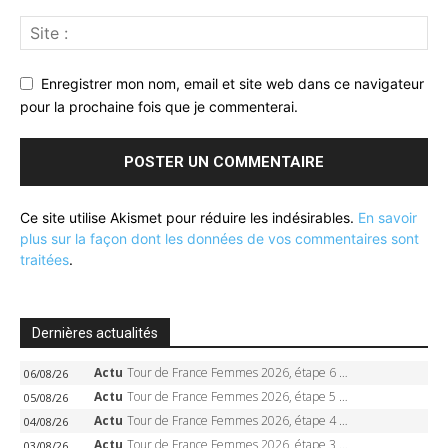
Enregistrer mon nom, email et site web dans ce navigateur
pour la prochaine fois que je commenterai.
Ce site utilise Akismet pour réduire les indésirables.
En savoir
plus sur la façon dont les données de vos commentaires sont
traitées
.
Dernières actualités
Actu
Tour de France Femmes 2026, étape 6 – Kim Le Court-Pienaar gagne à Tournon, Reusser en jaune
06/08/26
Actu
Tour de France Femmes 2026, étape 5 – Demi Vollering gagne à Belleville, Reusser en jaune, Ferrand-Prévot coule
05/08/26
Actu
Tour de France Femmes 2026, étape 4 – Marlen Reusser écrase le chrono, Ferrand-Prévot en crise
04/08/26
Actu
Tour de France Femmes 2026, étape 3 – Sigrid Haugset en solitaire, 88 km d’échappée, maillot jaune
03/08/26