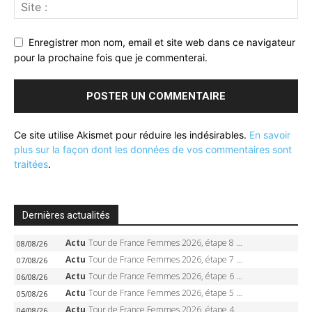
Enregistrer mon nom, email et site web dans ce navigateur
pour la prochaine fois que je commenterai.
Ce site utilise Akismet pour réduire les indésirables.
En savoir
plus sur la façon dont les données de vos commentaires sont
traitées
.
Dernières actualités
Actu
Tour de France Femmes 2026, étape 8 – Demi Vollering gagne à Nice, reprend le jaune, Niewiadoma à 8 secondes
08/08/26
Actu
Tour de France Femmes 2026, étape 7 – Kasia Niewiadoma gagne le Ventoux, maillot jaune, Reusser et Vollering piégées
07/08/26
Actu
Tour de France Femmes 2026, étape 6 – Kim Le Court-Pienaar gagne à Tournon, Reusser en jaune
06/08/26
Actu
Tour de France Femmes 2026, étape 5 – Demi Vollering gagne à Belleville, Reusser en jaune, Ferrand-Prévot coule
05/08/26
Actu
Tour de France Femmes 2026, étape 4 – Marlen Reusser écrase le chrono, Ferrand-Prévot en crise
04/08/26