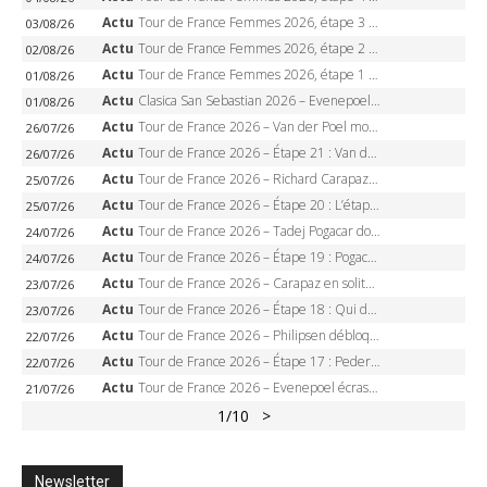
Actu
Tour de France Femmes 2026, étape 3 – Sigrid Haugset en solitaire, 88 km d’échappée, maillot jaune
03/08/26
Actu
Tour de France Femmes 2026, étape 2 – Lorena Wiebes doublé à Genève, Markus héroïque, 7e record
02/08/26
Actu
Tour de France Femmes 2026, étape 1 – Lorena Wiebes intouchable à Lausanne, premier maillot jaune
01/08/26
Actu
Clasica San Sebastian 2026 – Evenepoel recordman, 4e victoire, Carapaz battu au sprint
01/08/26
Actu
Tour de France 2026 – Van der Poel monumental à Paris, Pogacar égale le record des cinq sacres
26/07/26
Actu
Tour de France 2026 – Étape 21 : Van der Poel, Pogacar, qui succédera à Wout van Aert sur les Champs-Elysées ?
26/07/26
Actu
Tour de France 2026 – Richard Carapaz roi des Alpes, doublé et maillot à pois, Seixas perd le podium
25/07/26
Actu
Tour de France 2026 – Étape 20 : L’étape reine, Galibier, Sarenne, Alpe d’Huez, qui succédera à Pogacar ?
25/07/26
Actu
Tour de France 2026 – Tadej Pogacar dompte l’Alpe d’Huez, 5e victoire, record de Pantani pulvérisé
24/07/26
Actu
Tour de France 2026 – Étape 19 : Pogacar peut-il enfin dompter l’Alpe d’Huez ?
24/07/26
Actu
Tour de France 2026 – Carapaz en solitaire à Orcières-Merlette, Paret-Peintre à un point du maillot à pois
23/07/26
Actu
Tour de France 2026 – Étape 18 : Qui domptera Orcières-Merlette, première marche vers l’Alpe d’Huez ?
23/07/26
Actu
Tour de France 2026 – Philipsen débloque son compteur à Voiron, Pedersen en danger pour le maillot vert
22/07/26
Actu
Tour de France 2026 – Étape 17 : Pedersen peut-il verrouiller le maillot vert à Voiron ?
22/07/26
Actu
Tour de France 2026 – Evenepoel écrase le chrono d’Évian, Seixas 4e, Lipowitz abandonne
21/07/26
1
/10
>
Newsletter