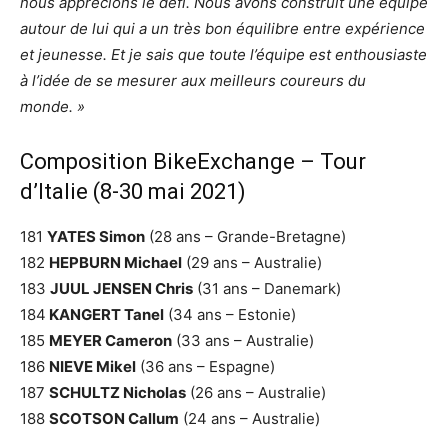
nous apprécions le défi. Nous avons construit une équipe
autour de lui qui a un très bon équilibre entre expérience
et jeunesse. Et je sais que toute l’équipe est enthousiaste
à l’idée de se mesurer aux meilleurs coureurs du
monde. »
Composition BikeExchange – Tour
d’Italie (8-30 mai 2021)
181
YATES Simon
(28 ans – Grande-Bretagne)
182
HEPBURN Michael
(29 ans – Australie)
183
JUUL JENSEN Chris
(31 ans – Danemark)
184
KANGERT Tanel
(34 ans – Estonie)
185
MEYER Cameron
(33 ans – Australie)
186
NIEVE Mikel
(36 ans – Espagne)
187
SCHULTZ Nicholas
(26 ans – Australie)
188
SCOTSON Callum
(24 ans – Australie)