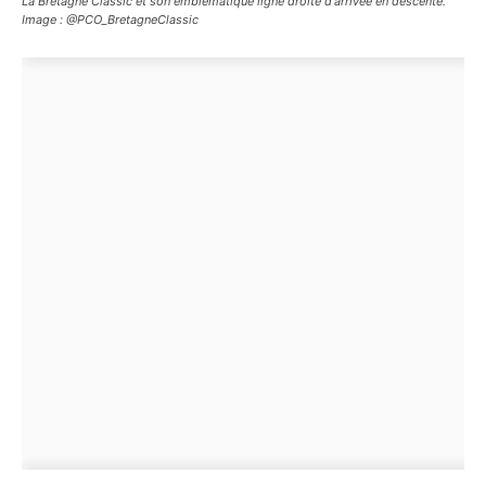
La Bretagne Classic et son emblématique ligne droite d'arrivée en descente.
Image : @PCO_BretagneClassic