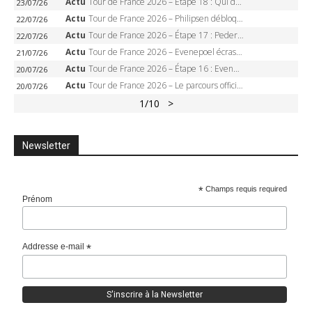
Actu
Tour de France 2026 – Étape 18 : Qui domptera Orcières-Merlette, première marche vers l’Alpe d’Huez ?
23/07/26
Actu
Tour de France 2026 – Philipsen débloque son compteur à Voiron, Pedersen en danger pour le maillot vert
22/07/26
Actu
Tour de France 2026 – Étape 17 : Pedersen peut-il verrouiller le maillot vert à Voiron ?
22/07/26
Actu
Tour de France 2026 – Evenepoel écrase le chrono d’Évian, Seixas 4e, Lipowitz abandonne
21/07/26
Actu
Tour de France 2026 – Étape 16 : Evenepoel, Pogacar, Ganna… qui domptera le chrono d’Évian pour redessiner le podium ?
20/07/26
Actu
Tour de France 2026 – Le parcours officiel complet : 21 étapes, profils, carte et dates
20/07/26
1
/10
>
Newsletter
*
Champs requis required
Prénom
Addresse e-mail
*