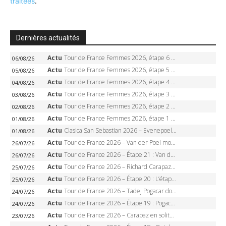
traitées
.
Dernières actualités
Actu
Tour de France Femmes 2026, étape 6 – Kim Le Court-Pienaar gagne à Tournon, Reusser en jaune
06/08/26
Actu
Tour de France Femmes 2026, étape 5 – Demi Vollering gagne à Belleville, Reusser en jaune, Ferrand-Prévot coule
05/08/26
Actu
Tour de France Femmes 2026, étape 4 – Marlen Reusser écrase le chrono, Ferrand-Prévot en crise
04/08/26
Actu
Tour de France Femmes 2026, étape 3 – Sigrid Haugset en solitaire, 88 km d’échappée, maillot jaune
03/08/26
Actu
Tour de France Femmes 2026, étape 2 – Lorena Wiebes doublé à Genève, Markus héroïque, 7e record
02/08/26
Actu
Tour de France Femmes 2026, étape 1 – Lorena Wiebes intouchable à Lausanne, premier maillot jaune
01/08/26
Actu
Clasica San Sebastian 2026 – Evenepoel recordman, 4e victoire, Carapaz battu au sprint
01/08/26
Actu
Tour de France 2026 – Van der Poel monumental à Paris, Pogacar égale le record des cinq sacres
26/07/26
Actu
Tour de France 2026 – Étape 21 : Van der Poel, Pogacar, qui succédera à Wout van Aert sur les Champs-Elysées ?
26/07/26
Actu
Tour de France 2026 – Richard Carapaz roi des Alpes, doublé et maillot à pois, Seixas perd le podium
25/07/26
Actu
Tour de France 2026 – Étape 20 : L’étape reine, Galibier, Sarenne, Alpe d’Huez, qui succédera à Pogacar ?
25/07/26
Actu
Tour de France 2026 – Tadej Pogacar dompte l’Alpe d’Huez, 5e victoire, record de Pantani pulvérisé
24/07/26
Actu
Tour de France 2026 – Étape 19 : Pogacar peut-il enfin dompter l’Alpe d’Huez ?
24/07/26
Actu
Tour de France 2026 – Carapaz en solitaire à Orcières-Merlette, Paret-Peintre à un point du maillot à pois
23/07/26