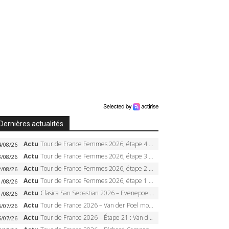
Dernières actualités
Actu
Tour de France Femmes 2026, étape 4 – Marlen Reusser écrase le chrono, Ferrand-Prévot en crise
4/08/26
Actu
Tour de France Femmes 2026, étape 3 – Sigrid Haugset en solitaire, 88 km d’échappée, maillot jaune
3/08/26
Actu
Tour de France Femmes 2026, étape 2 – Lorena Wiebes doublé à Genève, Markus héroïque, 7e record
2/08/26
Actu
Tour de France Femmes 2026, étape 1 – Lorena Wiebes intouchable à Lausanne, premier maillot jaune
1/08/26
Actu
Clasica San Sebastian 2026 – Evenepoel recordman, 4e victoire, Carapaz battu au sprint
1/08/26
Actu
Tour de France 2026 – Van der Poel monumental à Paris, Pogacar égale le record des cinq sacres
6/07/26
Actu
Tour de France 2026 – Étape 21 : Van der Poel, Pogacar, qui succédera à Wout van Aert sur les Champs-Elysées ?
6/07/26