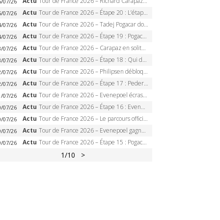
Actu
Tour de France 2026 – Richard Carapaz roi des Alpes, doublé et maillot à pois, Seixas perd le podium
5/07/26
Actu
Tour de France 2026 – Étape 20 : L’étape reine, Galibier, Sarenne, Alpe d’Huez, qui succédera à Pogacar ?
5/07/26
Actu
Tour de France 2026 – Tadej Pogacar dompte l’Alpe d’Huez, 5e victoire, record de Pantani pulvérisé
4/07/26
Actu
Tour de France 2026 – Étape 19 : Pogacar peut-il enfin dompter l’Alpe d’Huez ?
4/07/26
Actu
Tour de France 2026 – Carapaz en solitaire à Orcières-Merlette, Paret-Peintre à un point du maillot à pois
3/07/26
Actu
Tour de France 2026 – Étape 18 : Qui domptera Orcières-Merlette, première marche vers l’Alpe d’Huez ?
3/07/26
Actu
Tour de France 2026 – Philipsen débloque son compteur à Voiron, Pedersen en danger pour le maillot vert
2/07/26
Actu
Tour de France 2026 – Étape 17 : Pedersen peut-il verrouiller le maillot vert à Voiron ?
2/07/26
Actu
Tour de France 2026 – Evenepoel écrase le chrono d’Évian, Seixas 4e, Lipowitz abandonne
1/07/26
Actu
Tour de France 2026 – Étape 16 : Evenepoel, Pogacar, Ganna… qui domptera le chrono d’Évian pour redessiner le podium ?
0/07/26
Actu
Tour de France 2026 – Le parcours officiel complet : 21 étapes, profils, carte et dates
0/07/26
Actu
Tour de France 2026 – Evenepoel gagne à Solaison, Vingegaard abandonne, Pogacar toujours en jaune
9/07/26
Actu
Tour de France 2026 – Étape 15 : Pogacar peut-il enchaîner au Plateau de Solaison, Seixas viser le podium ?
9/07/26
1
/10
>