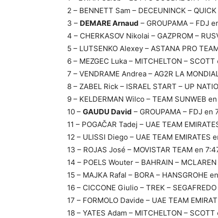
2 – BENNETT Sam – DECEUNINCK – QUICK –
3 –
DEMARE Arnaud
– GROUPAMA – FDJ en
4 – CHERKASOV Nikolai – GAZPROM – RUSV
5 – LUTSENKO Alexey – ASTANA PRO TEAM
6 – MEZGEC Luka – MITCHELTON – SCOTT e
7 – VENDRAME Andrea – AG2R LA MONDIAL
8 – ZABEL Rick – ISRAEL START – UP NATIO
9 – KELDERMAN Wilco – TEAM SUNWEB en 
10 –
GAUDU David
– GROUPAMA – FDJ en 7
11 – POGAČAR Tadej – UAE TEAM EMIRATES
12 – ULISSI Diego – UAE TEAM EMIRATES e
13 – ROJAS José – MOVISTAR TEAM en 7:4
14 – POELS Wouter – BAHRAIN – MCLAREN 
15 – MAJKA Rafal – BORA – HANSGROHE en
16 – CICCONE Giulio – TREK – SEGAFREDO 
17 – FORMOLO Davide – UAE TEAM EMIRATE
18 – YATES Adam – MITCHELTON – SCOTT e