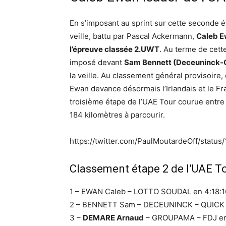
En s’imposant au sprint sur cette seconde é
veille, battu par Pascal Ackermann,
Caleb Ew
l’épreuve classée 2.UWT
. Au terme de cett
imposé devant
Sam Bennett (Deceuninck-
la veille. Au classement général provisoire, 
Ewan devance désormais l’Irlandais et le Fr
troisième étape de l’UAE Tour courue entre
184 kilomètres à parcourir.
https://twitter.com/PaulMoutardeOff/stat
Classement étape 2 de l’UAE T
1 – EWAN Caleb – LOTTO SOUDAL en 4:18:1
2 – BENNETT Sam – DECEUNINCK – QUICK –
3 –
DEMARE Arnaud
– GROUPAMA – FDJ en