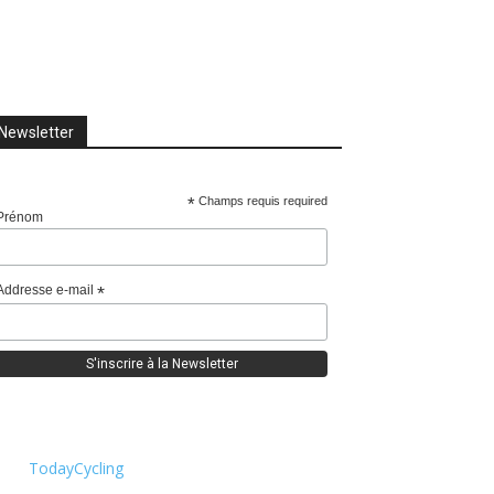
Newsletter
*
Champs requis required
Prénom
Addresse e-mail
*
TodayCycling