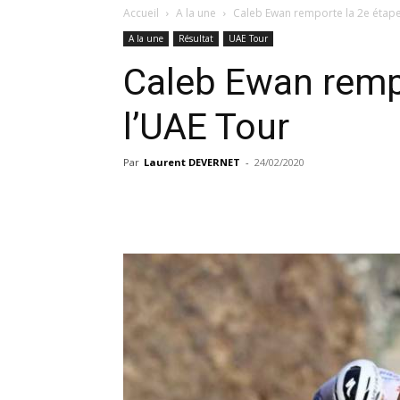
Accueil
A la une
Caleb Ewan remporte la 2e étape
A la une
Résultat
UAE Tour
Caleb Ewan remp
l’UAE Tour
Par
Laurent DEVERNET
-
24/02/2020