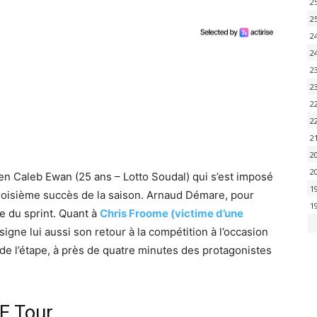
2
2
2
2
2
2
2
2
2
2
2
lien Caleb Ewan (25 ans – Lotto Soudal) qui s’est imposé
1
 troisième succès de la saison. Arnaud Démare, pour
1
ce du sprint. Quant à
Chris Froome (victime d’une
 signe lui aussi son retour à la compétition à l’occasion
e de l’étape, à près de quatre minutes des protagonistes
AE Tour