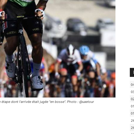
0
0
0
 étape dont l'arrivée était jugée "en bosse". Photo : @uaetour
0
0
2
2