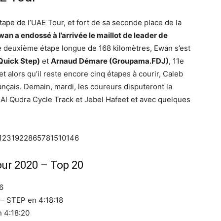
tape de l’UAE Tour, et fort de sa seconde place de la
an a endossé à l’arrivée le maillot de leader de
e deuxième étape longue de 168 kilomètres, Ewan s’est
Quick Step)
et
Arnaud Démare (Groupama.FDJ)
, 11e
et alors qu’il reste encore cinq étapes à courir, Caleb
ançais. Demain, mardi, les coureurs disputeront la
 Al Qudra Cycle Track et Jebel Hafeet et avec quelques
us/1231922865781510146
our 2020 – Top 20
6
 STEP en 4:18:18
 4:18:20