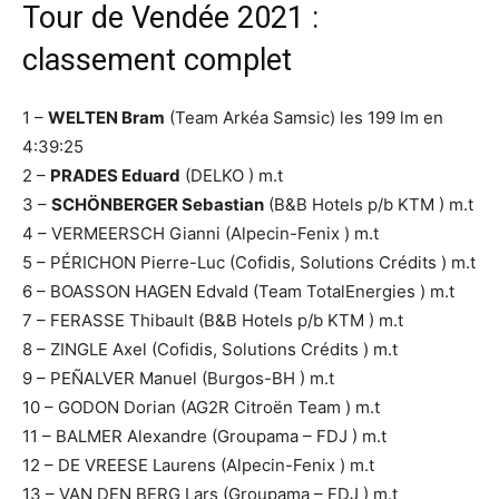
Tour de Vendée 2021 :
classement complet
1 –
WELTEN Bram
(Team Arkéa Samsic) les 199 lm en
4:39:25
2 –
PRADES Eduard
(DELKO ) m.t
3 –
SCHÖNBERGER Sebastian
(B&B Hotels p/b KTM ) m.t
4 – VERMEERSCH Gianni (Alpecin-Fenix ) m.t
5 – PÉRICHON Pierre-Luc (Cofidis, Solutions Crédits ) m.t
6 – BOASSON HAGEN Edvald (Team TotalEnergies ) m.t
7 – FERASSE Thibault (B&B Hotels p/b KTM ) m.t
8 – ZINGLE Axel (Cofidis, Solutions Crédits ) m.t
9 – PEÑALVER Manuel (Burgos-BH ) m.t
10 – GODON Dorian (AG2R Citroën Team ) m.t
11 – BALMER Alexandre (Groupama – FDJ ) m.t
12 – DE VREESE Laurens (Alpecin-Fenix ) m.t
13 – VAN DEN BERG Lars (Groupama – FDJ ) m.t