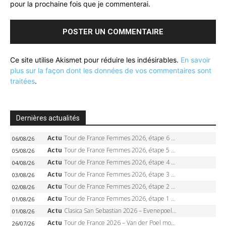
pour la prochaine fois que je commenterai.
Ce site utilise Akismet pour réduire les indésirables.
En savoir
plus sur la façon dont les données de vos commentaires sont
traitées
.
Dernières actualités
Actu
Tour de France Femmes 2026, étape 6 – Kim Le Court-Pienaar gagne à Tournon, Reusser en jaune
06/08/26
Actu
Tour de France Femmes 2026, étape 5 – Demi Vollering gagne à Belleville, Reusser en jaune, Ferrand-Prévot coule
05/08/26
Actu
Tour de France Femmes 2026, étape 4 – Marlen Reusser écrase le chrono, Ferrand-Prévot en crise
04/08/26
Actu
Tour de France Femmes 2026, étape 3 – Sigrid Haugset en solitaire, 88 km d’échappée, maillot jaune
03/08/26
Actu
Tour de France Femmes 2026, étape 2 – Lorena Wiebes doublé à Genève, Markus héroïque, 7e record
02/08/26
Actu
Tour de France Femmes 2026, étape 1 – Lorena Wiebes intouchable à Lausanne, premier maillot jaune
01/08/26
Actu
Clasica San Sebastian 2026 – Evenepoel recordman, 4e victoire, Carapaz battu au sprint
01/08/26
Actu
Tour de France 2026 – Van der Poel monumental à Paris, Pogacar égale le record des cinq sacres
26/07/26