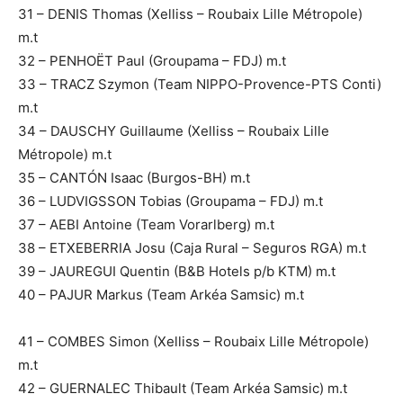
31 – DENIS Thomas (Xelliss – Roubaix Lille Métropole)
m.t
32 – PENHOËT Paul (Groupama – FDJ) m.t
33 – TRACZ Szymon (Team NIPPO-Provence-PTS Conti)
m.t
34 – DAUSCHY Guillaume (Xelliss – Roubaix Lille
Métropole) m.t
35 – CANTÓN Isaac (Burgos-BH) m.t
36 – LUDVIGSSON Tobias (Groupama – FDJ) m.t
37 – AEBI Antoine (Team Vorarlberg) m.t
38 – ETXEBERRIA Josu (Caja Rural – Seguros RGA) m.t
39 – JAUREGUI Quentin (B&B Hotels p/b KTM) m.t
40 – PAJUR Markus (Team Arkéa Samsic) m.t
41 – COMBES Simon (Xelliss – Roubaix Lille Métropole)
m.t
42 – GUERNALEC Thibault (Team Arkéa Samsic) m.t