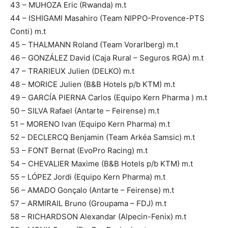
43 – MUHOZA Eric (Rwanda) m.t
44 – ISHIGAMI Masahiro (Team NIPPO-Provence-PTS
Conti) m.t
45 – THALMANN Roland (Team Vorarlberg) m.t
46 – GONZÁLEZ David (Caja Rural – Seguros RGA) m.t
47 – TRARIEUX Julien (DELKO) m.t
48 – MORICE Julien (B&B Hotels p/b KTM) m.t
49 – GARCÍA PIERNA Carlos (Equipo Kern Pharma ) m.t
50 – SILVA Rafael (Antarte – Feirense) m.t
51 – MORENO Ivan (Equipo Kern Pharma) m.t
52 – DECLERCQ Benjamin (Team Arkéa Samsic) m.t
53 – FONT Bernat (EvoPro Racing) m.t
54 – CHEVALIER Maxime (B&B Hotels p/b KTM) m.t
55 – LÓPEZ Jordi (Equipo Kern Pharma) m.t
56 – AMADO Gonçalo (Antarte – Feirense) m.t
57 – ARMIRAIL Bruno (Groupama – FDJ) m.t
58 – RICHARDSON Alexandar (Alpecin-Fenix) m.t