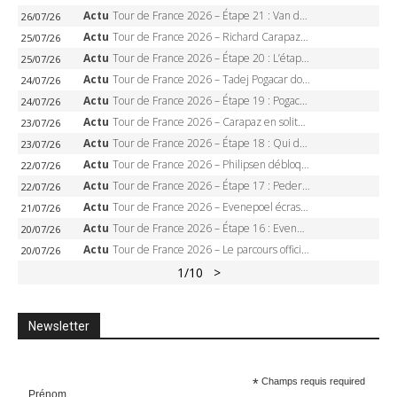
Actu
Tour de France 2026 – Étape 21 : Van der Poel, Pogacar, qui succédera à Wout van Aert sur les Champs-Elysées ?
26/07/26
Actu
Tour de France 2026 – Richard Carapaz roi des Alpes, doublé et maillot à pois, Seixas perd le podium
25/07/26
Actu
Tour de France 2026 – Étape 20 : L’étape reine, Galibier, Sarenne, Alpe d’Huez, qui succédera à Pogacar ?
25/07/26
Actu
Tour de France 2026 – Tadej Pogacar dompte l’Alpe d’Huez, 5e victoire, record de Pantani pulvérisé
24/07/26
Actu
Tour de France 2026 – Étape 19 : Pogacar peut-il enfin dompter l’Alpe d’Huez ?
24/07/26
Actu
Tour de France 2026 – Carapaz en solitaire à Orcières-Merlette, Paret-Peintre à un point du maillot à pois
23/07/26
Actu
Tour de France 2026 – Étape 18 : Qui domptera Orcières-Merlette, première marche vers l’Alpe d’Huez ?
23/07/26
Actu
Tour de France 2026 – Philipsen débloque son compteur à Voiron, Pedersen en danger pour le maillot vert
22/07/26
Actu
Tour de France 2026 – Étape 17 : Pedersen peut-il verrouiller le maillot vert à Voiron ?
22/07/26
Actu
Tour de France 2026 – Evenepoel écrase le chrono d’Évian, Seixas 4e, Lipowitz abandonne
21/07/26
Actu
Tour de France 2026 – Étape 16 : Evenepoel, Pogacar, Ganna… qui domptera le chrono d’Évian pour redessiner le podium ?
20/07/26
Actu
Tour de France 2026 – Le parcours officiel complet : 21 étapes, profils, carte et dates
20/07/26
1
/10
>
Newsletter
*
Champs requis required
Prénom