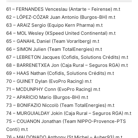
61 – FERNANDES Venceslau (Antarte – Feirense) m.t
62 – LÓPEZ-CÓZAR Juan Antonio (Burgos-BH) m.t
63 – ARAIZ Sergio (Equipo Kern Pharma) m.t
64 – MOL Wesley (XSpeed United Continental) m.t
65 – GANAHL Daniel (Team Vorarlberg) m.t
66 – SIMON Julien (Team TotalEnergies) m.t
67 – LEBRETON Jacques (Cofidis, Solutions Crédits) m.t
68 – BARRENETXEA Jon (Caja Rural – Seguros RGA) m.t
69 – HAAS Nathan (Cofidis, Solutions Crédits) m.t
70 – GUINET Dylan (EvoPro Racing) m.t
71 – MCDUNPHY Conn (EvoPro Racing) m.t
72 – APARICIO Mario (Burgos-BH) m.t
73 – BONIFAZIO Niccolò (Team TotalEnergies) m.t
74 – MURGUIALDAY Jokin (Caja Rural – Seguros RGA) m.t
75 – COUANON Jonathan (Team NIPPO-Provence-PTS
Conti) m.t
76 – MALDONADO Anthony (St Michel – Auber93) m.t