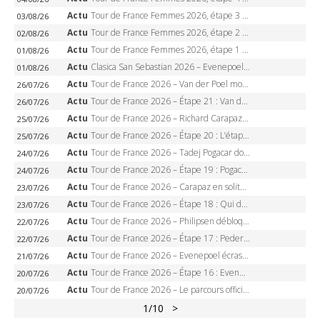
Actu
Tour de France Femmes 2026, étape 3 – Sigrid Haugset en solitaire, 88 km d’échappée, maillot jaune
03/08/26
Actu
Tour de France Femmes 2026, étape 2 – Lorena Wiebes doublé à Genève, Markus héroïque, 7e record
02/08/26
Actu
Tour de France Femmes 2026, étape 1 – Lorena Wiebes intouchable à Lausanne, premier maillot jaune
01/08/26
Actu
Clasica San Sebastian 2026 – Evenepoel recordman, 4e victoire, Carapaz battu au sprint
01/08/26
Actu
Tour de France 2026 – Van der Poel monumental à Paris, Pogacar égale le record des cinq sacres
26/07/26
Actu
Tour de France 2026 – Étape 21 : Van der Poel, Pogacar, qui succédera à Wout van Aert sur les Champs-Elysées ?
26/07/26
Actu
Tour de France 2026 – Richard Carapaz roi des Alpes, doublé et maillot à pois, Seixas perd le podium
25/07/26
Actu
Tour de France 2026 – Étape 20 : L’étape reine, Galibier, Sarenne, Alpe d’Huez, qui succédera à Pogacar ?
25/07/26
Actu
Tour de France 2026 – Tadej Pogacar dompte l’Alpe d’Huez, 5e victoire, record de Pantani pulvérisé
24/07/26
Actu
Tour de France 2026 – Étape 19 : Pogacar peut-il enfin dompter l’Alpe d’Huez ?
24/07/26
Actu
Tour de France 2026 – Carapaz en solitaire à Orcières-Merlette, Paret-Peintre à un point du maillot à pois
23/07/26
Actu
Tour de France 2026 – Étape 18 : Qui domptera Orcières-Merlette, première marche vers l’Alpe d’Huez ?
23/07/26
Actu
Tour de France 2026 – Philipsen débloque son compteur à Voiron, Pedersen en danger pour le maillot vert
22/07/26
Actu
Tour de France 2026 – Étape 17 : Pedersen peut-il verrouiller le maillot vert à Voiron ?
22/07/26
Actu
Tour de France 2026 – Evenepoel écrase le chrono d’Évian, Seixas 4e, Lipowitz abandonne
21/07/26
Actu
Tour de France 2026 – Étape 16 : Evenepoel, Pogacar, Ganna… qui domptera le chrono d’Évian pour redessiner le podium ?
20/07/26
Actu
Tour de France 2026 – Le parcours officiel complet : 21 étapes, profils, carte et dates
20/07/26
1
/10
>