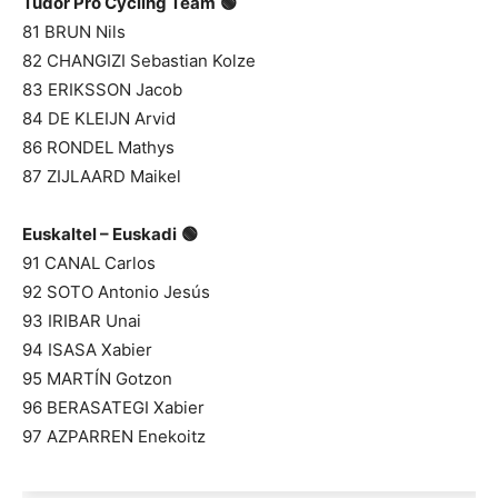
Tudor Pro Cycling Team
🟢
81 BRUN Nils
82 CHANGIZI Sebastian Kolze
83 ERIKSSON Jacob
84 DE KLEIJN Arvid
86 RONDEL Mathys
87 ZIJLAARD Maikel
Euskaltel – Euskadi
🟢
91 CANAL Carlos
92 SOTO Antonio Jesús
93 IRIBAR Unai
94 ISASA Xabier
95 MARTÍN Gotzon
96 BERASATEGI Xabier
97 AZPARREN Enekoitz