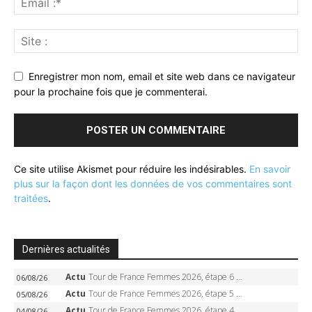
Enregistrer mon nom, email et site web dans ce navigateur
pour la prochaine fois que je commenterai.
Ce site utilise Akismet pour réduire les indésirables.
En savoir
plus sur la façon dont les données de vos commentaires sont
traitées
.
Dernières actualités
Actu
Tour de France Femmes 2026, étape 6 – Kim Le Court-Pienaar gagne à Tournon, Reusser en jaune
06/08/26
Actu
Tour de France Femmes 2026, étape 5 – Demi Vollering gagne à Belleville, Reusser en jaune, Ferrand-Prévot coule
05/08/26
Actu
Tour de France Femmes 2026, étape 4 – Marlen Reusser écrase le chrono, Ferrand-Prévot en crise
04/08/26