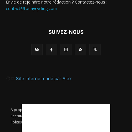
Envie de rejoindre notre rédaction ? Contactez-nous :
contact@todaycycling.com
SUIVEZ-NOUS
🧑‍💻
Site internet codé par Alex
A propos
Contact
Proposer un article
Recrutement / Offres d’emploi
Mentions légales
Politique de confidentialité