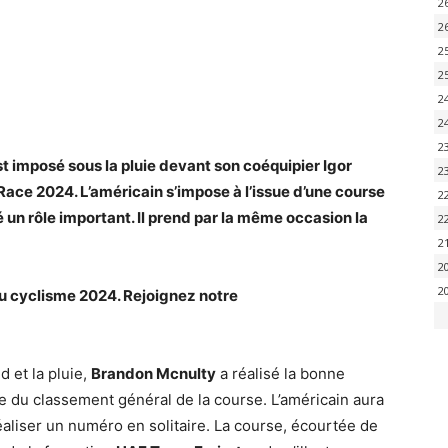
2
2
2
2
2
2
2
 imposé sous la pluie devant son coéquipier Igor
2
 Race 2024. L’américain s’impose à l’issue d’une course
2
 un rôle important. Il prend par la même occasion la
2
2
2
2
du cyclisme 2024. Rejoignez notre
d et la pluie,
Brandon Mcnulty
a réalisé la bonne
te du classement général de la course. L’américain aura
éaliser un numéro en solitaire. La course, écourtée de