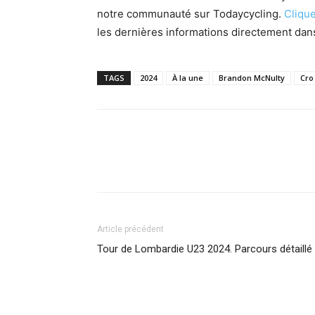
notre communauté sur Todaycycling.
Clique
les dernières informations directement dans
TAGS
2024
À la une
Brandon McNulty
Cro
Article précédent
Tour de Lombardie U23 2024. Parcours détaillé