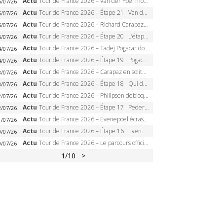
Actu
Tour de France 2026 – Van der Poel monumental à Paris, Pogacar égale le record des cinq sacres
6/07/26
Actu
Tour de France 2026 – Étape 21 : Van der Poel, Pogacar, qui succédera à Wout van Aert sur les Champs-Elysées ?
6/07/26
Actu
Tour de France 2026 – Richard Carapaz roi des Alpes, doublé et maillot à pois, Seixas perd le podium
5/07/26
Actu
Tour de France 2026 – Étape 20 : L’étape reine, Galibier, Sarenne, Alpe d’Huez, qui succédera à Pogacar ?
5/07/26
Actu
Tour de France 2026 – Tadej Pogacar dompte l’Alpe d’Huez, 5e victoire, record de Pantani pulvérisé
4/07/26
Actu
Tour de France 2026 – Étape 19 : Pogacar peut-il enfin dompter l’Alpe d’Huez ?
4/07/26
Actu
Tour de France 2026 – Carapaz en solitaire à Orcières-Merlette, Paret-Peintre à un point du maillot à pois
3/07/26
Actu
Tour de France 2026 – Étape 18 : Qui domptera Orcières-Merlette, première marche vers l’Alpe d’Huez ?
3/07/26
Actu
Tour de France 2026 – Philipsen débloque son compteur à Voiron, Pedersen en danger pour le maillot vert
2/07/26
Actu
Tour de France 2026 – Étape 17 : Pedersen peut-il verrouiller le maillot vert à Voiron ?
2/07/26
Actu
Tour de France 2026 – Evenepoel écrase le chrono d’Évian, Seixas 4e, Lipowitz abandonne
1/07/26
Actu
Tour de France 2026 – Étape 16 : Evenepoel, Pogacar, Ganna… qui domptera le chrono d’Évian pour redessiner le podium ?
0/07/26
Actu
Tour de France 2026 – Le parcours officiel complet : 21 étapes, profils, carte et dates
0/07/26
1
/10
>