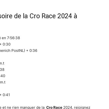
oire de la Cro Race 2024 à
 en 7:56:38
+ 0:30
enich PostNL) + 0:36
m.t
:38
:40
 m.t
+ 0:41
me et ne rien manquer de la
Cro Race
2024, rejoignez