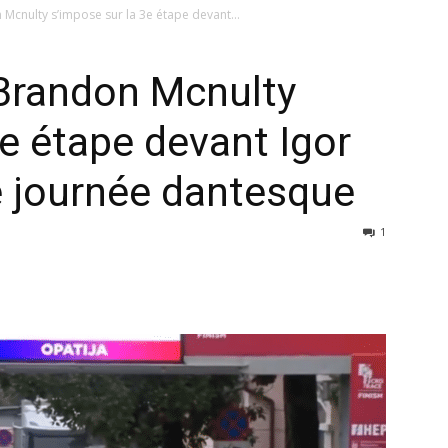
Mcnulty s’impose sur la 3e étape devant...
 Brandon Mcnulty
3e étape devant Igor
e journée dantesque
1