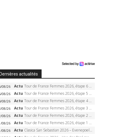
Dernières actualités
Actu
Tour de France Femmes 2026, étape 6 – Kim Le Court-Pienaar gagne à Tournon, Reusser en jaune
6/08/26
Actu
Tour de France Femmes 2026, étape 5 – Demi Vollering gagne à Belleville, Reusser en jaune, Ferrand-Prévot coule
5/08/26
Actu
Tour de France Femmes 2026, étape 4 – Marlen Reusser écrase le chrono, Ferrand-Prévot en crise
4/08/26
Actu
Tour de France Femmes 2026, étape 3 – Sigrid Haugset en solitaire, 88 km d’échappée, maillot jaune
3/08/26
Actu
Tour de France Femmes 2026, étape 2 – Lorena Wiebes doublé à Genève, Markus héroïque, 7e record
2/08/26
Actu
Tour de France Femmes 2026, étape 1 – Lorena Wiebes intouchable à Lausanne, premier maillot jaune
1/08/26
Actu
Clasica San Sebastian 2026 – Evenepoel recordman, 4e victoire, Carapaz battu au sprint
1/08/26