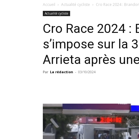
Accueil
Actualité cycliste
Cro Race 2024 : Brandon 
Actualité cycliste
Cro Race 2024 :
s’impose sur la 
Arrieta après un
Par
La rédaction
-
03/10/2024