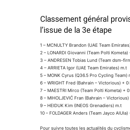
Classement général provis
l’issue de la 3e étape
1 – MCNULTY Brandon (UAE Team Emirates)
2 – LONARDI Giovanni (Team Polti Kometa) 
3 – ANDRESEN Tobias Lund (Team dsm-firm
4 – ARRIETA Igor (UAE Team Emirates) m.t
5 – MONK Cyrus (Q36.5 Pro Cycling Team) 
6 – WRIGHT Fred (Bahrain – Victorious) + 0
7 – MAESTRI Mirco (Team Polti Kometa) + 0
8 – MIHOLJEVIĆ Fran (Bahrain – Victorious)
9 – HEIDUK Kim (INEOS Grenadiers) m.t
10 – FOLDAGER Anders (Team Jayco AlUla) 
Pour suivre toutes les actualités du cyclis