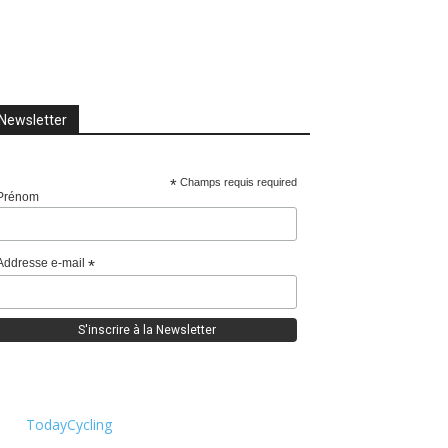
Newsletter
*
Champs requis required
Prénom
Addresse e-mail
*
TodayCycling