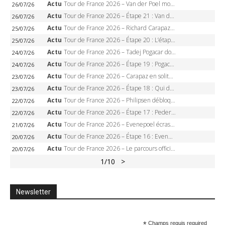
Actu
Tour de France 2026 – Van der Poel monumental à Paris, Pogacar égale le record des cinq sacres
26/07/26
Actu
Tour de France 2026 – Étape 21 : Van der Poel, Pogacar, qui succédera à Wout van Aert sur les Champs-Elysées ?
26/07/26
Actu
Tour de France 2026 – Richard Carapaz roi des Alpes, doublé et maillot à pois, Seixas perd le podium
25/07/26
Actu
Tour de France 2026 – Étape 20 : L’étape reine, Galibier, Sarenne, Alpe d’Huez, qui succédera à Pogacar ?
25/07/26
Actu
Tour de France 2026 – Tadej Pogacar dompte l’Alpe d’Huez, 5e victoire, record de Pantani pulvérisé
24/07/26
Actu
Tour de France 2026 – Étape 19 : Pogacar peut-il enfin dompter l’Alpe d’Huez ?
24/07/26
Actu
Tour de France 2026 – Carapaz en solitaire à Orcières-Merlette, Paret-Peintre à un point du maillot à pois
23/07/26
Actu
Tour de France 2026 – Étape 18 : Qui domptera Orcières-Merlette, première marche vers l’Alpe d’Huez ?
23/07/26
Actu
Tour de France 2026 – Philipsen débloque son compteur à Voiron, Pedersen en danger pour le maillot vert
22/07/26
Actu
Tour de France 2026 – Étape 17 : Pedersen peut-il verrouiller le maillot vert à Voiron ?
22/07/26
Actu
Tour de France 2026 – Evenepoel écrase le chrono d’Évian, Seixas 4e, Lipowitz abandonne
21/07/26
Actu
Tour de France 2026 – Étape 16 : Evenepoel, Pogacar, Ganna… qui domptera le chrono d’Évian pour redessiner le podium ?
20/07/26
Actu
Tour de France 2026 – Le parcours officiel complet : 21 étapes, profils, carte et dates
20/07/26
1
/10
>
Newsletter
*
Champs requis required