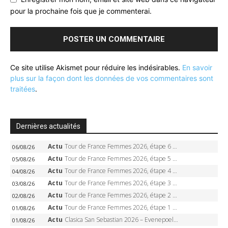
pour la prochaine fois que je commenterai.
Ce site utilise Akismet pour réduire les indésirables.
En savoir
plus sur la façon dont les données de vos commentaires sont
traitées
.
Dernières actualités
Actu
Tour de France Femmes 2026, étape 6 – Kim Le Court-Pienaar gagne à Tournon, Reusser en jaune
06/08/26
Actu
Tour de France Femmes 2026, étape 5 – Demi Vollering gagne à Belleville, Reusser en jaune, Ferrand-Prévot coule
05/08/26
Actu
Tour de France Femmes 2026, étape 4 – Marlen Reusser écrase le chrono, Ferrand-Prévot en crise
04/08/26
Actu
Tour de France Femmes 2026, étape 3 – Sigrid Haugset en solitaire, 88 km d’échappée, maillot jaune
03/08/26
Actu
Tour de France Femmes 2026, étape 2 – Lorena Wiebes doublé à Genève, Markus héroïque, 7e record
02/08/26
Actu
Tour de France Femmes 2026, étape 1 – Lorena Wiebes intouchable à Lausanne, premier maillot jaune
01/08/26
Actu
Clasica San Sebastian 2026 – Evenepoel recordman, 4e victoire, Carapaz battu au sprint
01/08/26