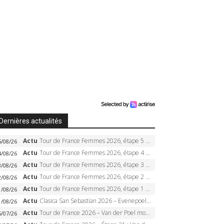
Dernières actualités
Actu
Tour de France Femmes 2026, étape 5 – Demi Vollering gagne à Belleville, Reusser en jaune, Ferrand-Prévot coule
5/08/26
Actu
Tour de France Femmes 2026, étape 4 – Marlen Reusser écrase le chrono, Ferrand-Prévot en crise
4/08/26
Actu
Tour de France Femmes 2026, étape 3 – Sigrid Haugset en solitaire, 88 km d’échappée, maillot jaune
3/08/26
Actu
Tour de France Femmes 2026, étape 2 – Lorena Wiebes doublé à Genève, Markus héroïque, 7e record
2/08/26
Actu
Tour de France Femmes 2026, étape 1 – Lorena Wiebes intouchable à Lausanne, premier maillot jaune
1/08/26
Actu
Clasica San Sebastian 2026 – Evenepoel recordman, 4e victoire, Carapaz battu au sprint
1/08/26
Actu
Tour de France 2026 – Van der Poel monumental à Paris, Pogacar égale le record des cinq sacres
6/07/26