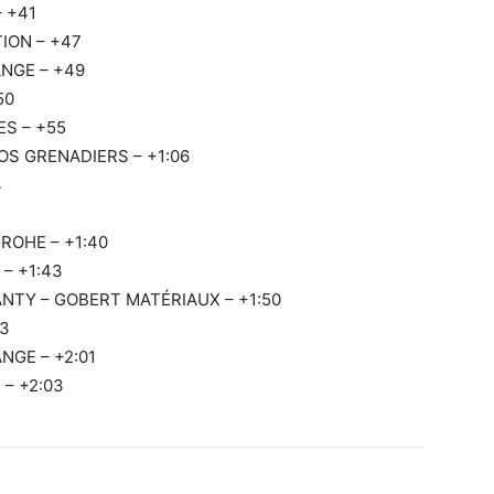
– +41
TION – +47
ANGE – +49
50
ES – +55
EOS GRENADIERS – +1:06
4
ROHE – +1:40
 – +1:43
ANTY – GOBERT MATÉRIAUX – +1:50
53
NGE – +2:01
 – +2:03