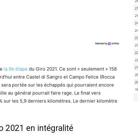
2
2
2
2
2
2
2
2
2
2
ve
la 9e étape
du Giro 2021. Ce sont « seulement » 158
2
rd’hui entre Castel di Sangro et Campo Felice (Rocca
2
 sera portée sur les échappés qui pourraient encore
1
ille au général pourrait faire rage. Le final vers
% sur les 5,9 derniers kilomètres. Le dernier kilomètre
o 2021 en intégralité