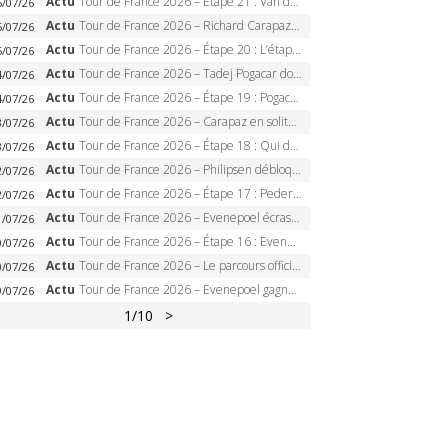
Actu
Tour de France 2026 – Étape 21 : Van der Poel, Pogacar, qui succédera à Wout van Aert sur les Champs-Elysées ?
6/07/26
Actu
Tour de France 2026 – Richard Carapaz roi des Alpes, doublé et maillot à pois, Seixas perd le podium
5/07/26
Actu
Tour de France 2026 – Étape 20 : L’étape reine, Galibier, Sarenne, Alpe d’Huez, qui succédera à Pogacar ?
5/07/26
Actu
Tour de France 2026 – Tadej Pogacar dompte l’Alpe d’Huez, 5e victoire, record de Pantani pulvérisé
4/07/26
Actu
Tour de France 2026 – Étape 19 : Pogacar peut-il enfin dompter l’Alpe d’Huez ?
4/07/26
Actu
Tour de France 2026 – Carapaz en solitaire à Orcières-Merlette, Paret-Peintre à un point du maillot à pois
3/07/26
Actu
Tour de France 2026 – Étape 18 : Qui domptera Orcières-Merlette, première marche vers l’Alpe d’Huez ?
3/07/26
Actu
Tour de France 2026 – Philipsen débloque son compteur à Voiron, Pedersen en danger pour le maillot vert
2/07/26
Actu
Tour de France 2026 – Étape 17 : Pedersen peut-il verrouiller le maillot vert à Voiron ?
2/07/26
Actu
Tour de France 2026 – Evenepoel écrase le chrono d’Évian, Seixas 4e, Lipowitz abandonne
1/07/26
Actu
Tour de France 2026 – Étape 16 : Evenepoel, Pogacar, Ganna… qui domptera le chrono d’Évian pour redessiner le podium ?
0/07/26
Actu
Tour de France 2026 – Le parcours officiel complet : 21 étapes, profils, carte et dates
0/07/26
Actu
Tour de France 2026 – Evenepoel gagne à Solaison, Vingegaard abandonne, Pogacar toujours en jaune
9/07/26
1
/10
>