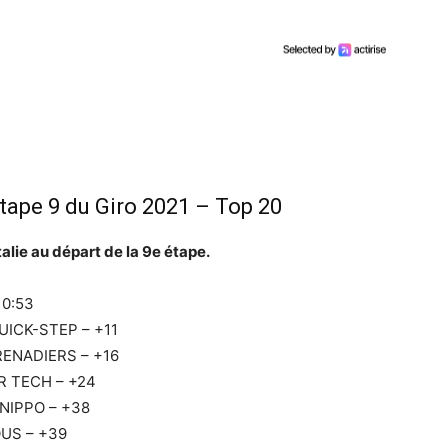
tape 9 du Giro 2021 – Top 20
talie au départ de la 9e étape.
10:53
UICK-STEP – +11
RENADIERS – +16
R TECH – +24
 NIPPO – +38
US – +39