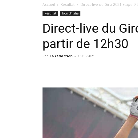
Accueil
Résultat
Direct-live du Giro 2021 Etape 9 
Résultat
Tour d'Italie
Direct-live du Gi
partir de 12h30
Par
La rédaction
-
16/05/2021