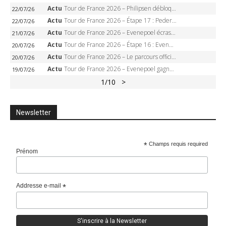
Actu
Tour de France 2026 – Philipsen débloque son compteur à Voiron, Pedersen en danger pour le maillot vert
22/07/26
Actu
Tour de France 2026 – Étape 17 : Pedersen peut-il verrouiller le maillot vert à Voiron ?
22/07/26
Actu
Tour de France 2026 – Evenepoel écrase le chrono d’Évian, Seixas 4e, Lipowitz abandonne
21/07/26
Actu
Tour de France 2026 – Étape 16 : Evenepoel, Pogacar, Ganna… qui domptera le chrono d’Évian pour redessiner le podium ?
20/07/26
Actu
Tour de France 2026 – Le parcours officiel complet : 21 étapes, profils, carte et dates
20/07/26
Actu
Tour de France 2026 – Evenepoel gagne à Solaison, Vingegaard abandonne, Pogacar toujours en jaune
19/07/26
1
/10
>
Newsletter
*
Champs requis required
Prénom
Addresse e-mail
*