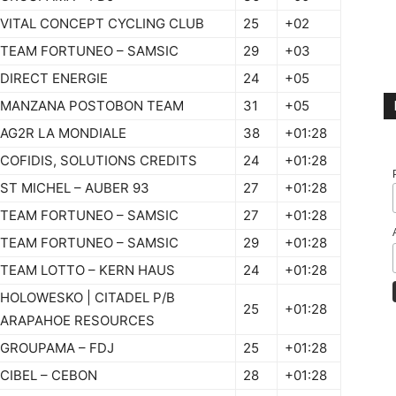
VITAL CONCEPT CYCLING CLUB
25
+02
TEAM FORTUNEO – SAMSIC
29
+03
DIRECT ENERGIE
24
+05
MANZANA POSTOBON TEAM
31
+05
AG2R LA MONDIALE
38
+01:28
COFIDIS, SOLUTIONS CREDITS
24
+01:28
ST MICHEL – AUBER 93
27
+01:28
TEAM FORTUNEO – SAMSIC
27
+01:28
TEAM FORTUNEO – SAMSIC
29
+01:28
TEAM LOTTO – KERN HAUS
24
+01:28
HOLOWESKO | CITADEL P/B
25
+01:28
ARAPAHOE RESOURCES
GROUPAMA – FDJ
25
+01:28
CIBEL – CEBON
28
+01:28