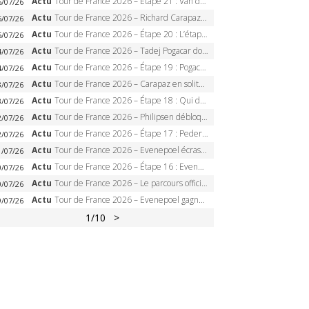
Actu
Tour de France 2026 – Étape 21 : Van der Poel, Pogacar, qui succédera à Wout van Aert sur les Champs-Elysées ?
6/07/26
Actu
Tour de France 2026 – Richard Carapaz roi des Alpes, doublé et maillot à pois, Seixas perd le podium
5/07/26
Actu
Tour de France 2026 – Étape 20 : L’étape reine, Galibier, Sarenne, Alpe d’Huez, qui succédera à Pogacar ?
5/07/26
Actu
Tour de France 2026 – Tadej Pogacar dompte l’Alpe d’Huez, 5e victoire, record de Pantani pulvérisé
4/07/26
Actu
Tour de France 2026 – Étape 19 : Pogacar peut-il enfin dompter l’Alpe d’Huez ?
4/07/26
Actu
Tour de France 2026 – Carapaz en solitaire à Orcières-Merlette, Paret-Peintre à un point du maillot à pois
3/07/26
Actu
Tour de France 2026 – Étape 18 : Qui domptera Orcières-Merlette, première marche vers l’Alpe d’Huez ?
3/07/26
Actu
Tour de France 2026 – Philipsen débloque son compteur à Voiron, Pedersen en danger pour le maillot vert
2/07/26
Actu
Tour de France 2026 – Étape 17 : Pedersen peut-il verrouiller le maillot vert à Voiron ?
2/07/26
Actu
Tour de France 2026 – Evenepoel écrase le chrono d’Évian, Seixas 4e, Lipowitz abandonne
1/07/26
Actu
Tour de France 2026 – Étape 16 : Evenepoel, Pogacar, Ganna… qui domptera le chrono d’Évian pour redessiner le podium ?
0/07/26
Actu
Tour de France 2026 – Le parcours officiel complet : 21 étapes, profils, carte et dates
0/07/26
Actu
Tour de France 2026 – Evenepoel gagne à Solaison, Vingegaard abandonne, Pogacar toujours en jaune
9/07/26
1
/10
>