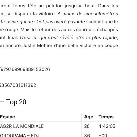
auront tenus tête au peloton jusqu’au bout. Dans les
ent se disputer la victoire.
A moins de cinq kilomètres
offensive qui ne s’est pas avéré payante
sachant que le
mme rouge. Mais le retour des autres coureurs échappés
nt final.
C’est lui qui s’est révélé être le plus rapide
,
 encore Justin Mottier d’une belle victoire en coupe
us/979769969889153026
9753567031611392
 – Top 20
Equipe
Age
Temps
AG2R LA MONDIALE
28
4:42:05
GROUPAMA – FDJ
36
+00