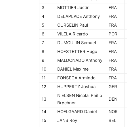
3
MOTTIER Justin
FRA
4
DELAPLACE Anthony
FRA
5
OURSELIN Paul
FRA
6
VILELA Ricardo
POR
7
DUMOULIN Samuel
FRA
8
HOFSTETTER Hugo
FRA
9
MALDONADO Anthony
FRA
10
DANIEL Maxime
FRA
11
FONSECA Armindo
FRA
12
HUPPERTZ Joshua
GER
NIELSEN Nicolai Philip
13
DEN
Brøchner
14
HOELGAARD Daniel
NOR
15
JANS Roy
BEL