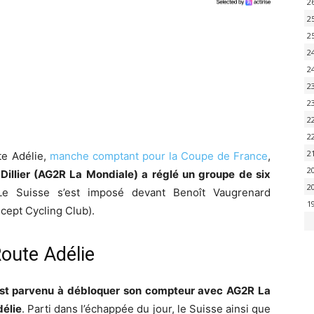
2
2
2
2
2
2
2
2
2
2
te Adélie,
manche comptant pour la Coupe de France
,
2
 Dillier (AG2R La Mondiale) a réglé un groupe de six
2
Le Suisse s’est imposé devant Benoît Vaugrenard
1
cept Cycling Club).
Route Adélie
 est parvenu à débloquer son compteur avec AG2R La
délie
. Parti dans l’échappée du jour, le Suisse ainsi que