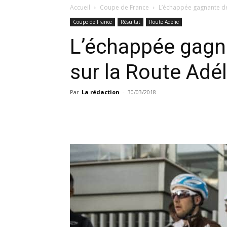
Accueil
Coupe de France
L’échappée gagnante de S
Coupe de France
Résultat
Route Adélie
L’échappée gagna
sur la Route Adél
Par
La rédaction
-
30/03/2018