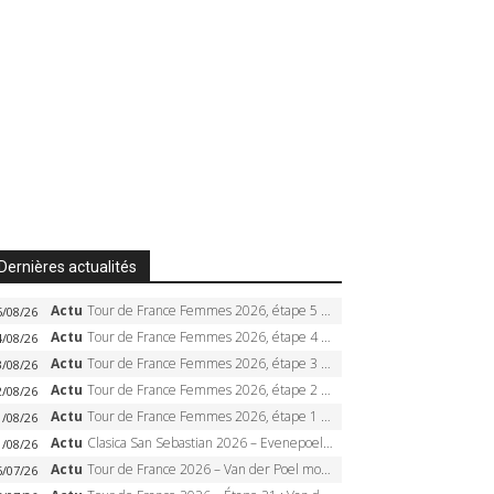
Dernières actualités
Actu
Tour de France Femmes 2026, étape 5 – Demi Vollering gagne à Belleville, Reusser en jaune, Ferrand-Prévot coule
5/08/26
Actu
Tour de France Femmes 2026, étape 4 – Marlen Reusser écrase le chrono, Ferrand-Prévot en crise
4/08/26
Actu
Tour de France Femmes 2026, étape 3 – Sigrid Haugset en solitaire, 88 km d’échappée, maillot jaune
3/08/26
Actu
Tour de France Femmes 2026, étape 2 – Lorena Wiebes doublé à Genève, Markus héroïque, 7e record
2/08/26
Actu
Tour de France Femmes 2026, étape 1 – Lorena Wiebes intouchable à Lausanne, premier maillot jaune
1/08/26
Actu
Clasica San Sebastian 2026 – Evenepoel recordman, 4e victoire, Carapaz battu au sprint
1/08/26
Actu
Tour de France 2026 – Van der Poel monumental à Paris, Pogacar égale le record des cinq sacres
6/07/26