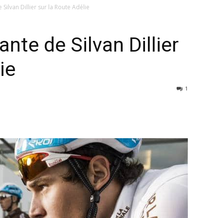
ilvan Dillier sur la Route Adélie
nte de Silvan Dillier
ie
1