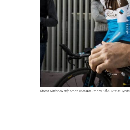
Silvan Dillier au départ de l'Amstel. Photo : @AG2RLMCycli