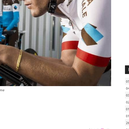
0
0
sme
0
0
0
0
2