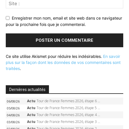
Enregistrer mon nom, email et site web dans ce navigateur
pour la prochaine fois que je commenterai.
Ce site utilise Akismet pour réduire les indésirables.
En savoir
plus sur la façon dont les données de vos commentaires sont
traitées
.
Dernières actualités
Actu
Tour de France Femmes 2026, étape 6 – Kim Le Court-Pienaar gagne à Tournon, Reusser en jaune
06/08/26
Actu
Tour de France Femmes 2026, étape 5 – Demi Vollering gagne à Belleville, Reusser en jaune, Ferrand-Prévot coule
05/08/26
Actu
Tour de France Femmes 2026, étape 4 – Marlen Reusser écrase le chrono, Ferrand-Prévot en crise
04/08/26
Actu
Tour de France Femmes 2026, étape 3 – Sigrid Haugset en solitaire, 88 km d’échappée, maillot jaune
03/08/26
Actu
Tour de France Femmes 2026, étape 2 – Lorena Wiebes doublé à Genève, Markus héroïque, 7e record
02/08/26