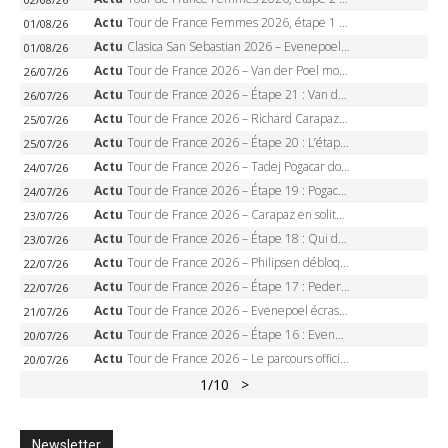
Actu
Tour de France Femmes 2026, étape 1 – Lorena Wiebes intouchable à Lausanne, premier maillot jaune
01/08/26
Actu
Clasica San Sebastian 2026 – Evenepoel recordman, 4e victoire, Carapaz battu au sprint
01/08/26
Actu
Tour de France 2026 – Van der Poel monumental à Paris, Pogacar égale le record des cinq sacres
26/07/26
Actu
Tour de France 2026 – Étape 21 : Van der Poel, Pogacar, qui succédera à Wout van Aert sur les Champs-Elysées ?
26/07/26
Actu
Tour de France 2026 – Richard Carapaz roi des Alpes, doublé et maillot à pois, Seixas perd le podium
25/07/26
Actu
Tour de France 2026 – Étape 20 : L’étape reine, Galibier, Sarenne, Alpe d’Huez, qui succédera à Pogacar ?
25/07/26
Actu
Tour de France 2026 – Tadej Pogacar dompte l’Alpe d’Huez, 5e victoire, record de Pantani pulvérisé
24/07/26
Actu
Tour de France 2026 – Étape 19 : Pogacar peut-il enfin dompter l’Alpe d’Huez ?
24/07/26
Actu
Tour de France 2026 – Carapaz en solitaire à Orcières-Merlette, Paret-Peintre à un point du maillot à pois
23/07/26
Actu
Tour de France 2026 – Étape 18 : Qui domptera Orcières-Merlette, première marche vers l’Alpe d’Huez ?
23/07/26
Actu
Tour de France 2026 – Philipsen débloque son compteur à Voiron, Pedersen en danger pour le maillot vert
22/07/26
Actu
Tour de France 2026 – Étape 17 : Pedersen peut-il verrouiller le maillot vert à Voiron ?
22/07/26
Actu
Tour de France 2026 – Evenepoel écrase le chrono d’Évian, Seixas 4e, Lipowitz abandonne
21/07/26
Actu
Tour de France 2026 – Étape 16 : Evenepoel, Pogacar, Ganna… qui domptera le chrono d’Évian pour redessiner le podium ?
20/07/26
Actu
Tour de France 2026 – Le parcours officiel complet : 21 étapes, profils, carte et dates
20/07/26
1
/10
>
Newsletter