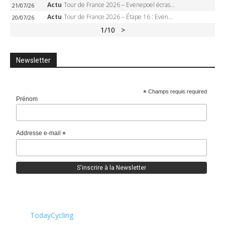
Actu
Tour de France 2026 – Evenepoel écrase le chrono d’Évian, Seixas 4e, Lipowitz abandonne
21/07/26
Actu
Tour de France 2026 – Étape 16 : Evenepoel, Pogacar, Ganna… qui domptera le chrono d’Évian pour redessiner le podium ?
20/07/26
1
/10
>
Newsletter
*
Champs requis required
Prénom
Addresse e-mail
*
TodayCycling