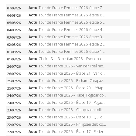
Actu
Tour de France Femmes 2026, étape 7 – Kasia Niewiadoma gagne le Ventoux, maillot jaune, Reusser et Vollering piégées
07/08/26
Actu
Tour de France Femmes 2026, étape 6 – Kim Le Court-Pienaar gagne à Tournon, Reusser en jaune
06/08/26
Actu
Tour de France Femmes 2026, étape 5 – Demi Vollering gagne à Belleville, Reusser en jaune, Ferrand-Prévot coule
05/08/26
Actu
Tour de France Femmes 2026, étape 4 – Marlen Reusser écrase le chrono, Ferrand-Prévot en crise
04/08/26
Actu
Tour de France Femmes 2026, étape 3 – Sigrid Haugset en solitaire, 88 km d’échappée, maillot jaune
03/08/26
Actu
Tour de France Femmes 2026, étape 2 – Lorena Wiebes doublé à Genève, Markus héroïque, 7e record
02/08/26
Actu
Tour de France Femmes 2026, étape 1 – Lorena Wiebes intouchable à Lausanne, premier maillot jaune
01/08/26
Actu
Clasica San Sebastian 2026 – Evenepoel recordman, 4e victoire, Carapaz battu au sprint
01/08/26
Actu
Tour de France 2026 – Van der Poel monumental à Paris, Pogacar égale le record des cinq sacres
26/07/26
Actu
Tour de France 2026 – Étape 21 : Van der Poel, Pogacar, qui succédera à Wout van Aert sur les Champs-Elysées ?
26/07/26
Actu
Tour de France 2026 – Richard Carapaz roi des Alpes, doublé et maillot à pois, Seixas perd le podium
25/07/26
Actu
Tour de France 2026 – Étape 20 : L’étape reine, Galibier, Sarenne, Alpe d’Huez, qui succédera à Pogacar ?
25/07/26
Actu
Tour de France 2026 – Tadej Pogacar dompte l’Alpe d’Huez, 5e victoire, record de Pantani pulvérisé
24/07/26
Actu
Tour de France 2026 – Étape 19 : Pogacar peut-il enfin dompter l’Alpe d’Huez ?
24/07/26
Actu
Tour de France 2026 – Carapaz en solitaire à Orcières-Merlette, Paret-Peintre à un point du maillot à pois
23/07/26
Actu
Tour de France 2026 – Étape 18 : Qui domptera Orcières-Merlette, première marche vers l’Alpe d’Huez ?
23/07/26
Actu
Tour de France 2026 – Philipsen débloque son compteur à Voiron, Pedersen en danger pour le maillot vert
22/07/26
Actu
Tour de France 2026 – Étape 17 : Pedersen peut-il verrouiller le maillot vert à Voiron ?
22/07/26