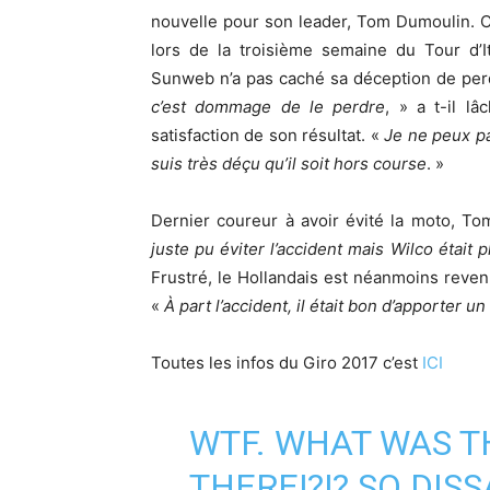
nouvelle pour son leader, Tom Dumoulin. C
lors de la troisième semaine du Tour d’I
Sunweb n’a pas caché sa déception de perd
c’est dommage de le perdre
, » a t-il lâ
satisfaction de son résultat. «
Je ne peux pa
suis très déçu qu’il soit hors course
. »
Dernier coureur à avoir évité la moto, To
juste pu éviter l’accident mais Wilco était 
Frustré, le Hollandais est néanmoins reven
«
À part l’accident, il était bon d’apporter u
Toutes les infos du Giro 2017 c’est
ICI
WTF. WHAT WAS T
THERE!?!? SO DIS