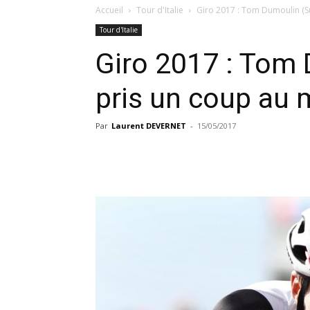
Accueil
Tour d'Italie
Giro 2017 : Tom Dumoulin (S
Tour d'Italie
Giro 2017 : Tom
pris un coup au 
Par
Laurent DEVERNET
-
15/05/2017