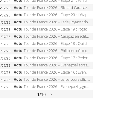
Actu
Tour de France 2026 – Étape 21 : Van der Poel, Pogacar, qui succédera à Wout van Aert sur les Champs-Elysées ?
6/07/26
Actu
Tour de France 2026 – Richard Carapaz roi des Alpes, doublé et maillot à pois, Seixas perd le podium
5/07/26
Actu
Tour de France 2026 – Étape 20 : L’étape reine, Galibier, Sarenne, Alpe d’Huez, qui succédera à Pogacar ?
5/07/26
Actu
Tour de France 2026 – Tadej Pogacar dompte l’Alpe d’Huez, 5e victoire, record de Pantani pulvérisé
4/07/26
Actu
Tour de France 2026 – Étape 19 : Pogacar peut-il enfin dompter l’Alpe d’Huez ?
4/07/26
Actu
Tour de France 2026 – Carapaz en solitaire à Orcières-Merlette, Paret-Peintre à un point du maillot à pois
3/07/26
Actu
Tour de France 2026 – Étape 18 : Qui domptera Orcières-Merlette, première marche vers l’Alpe d’Huez ?
3/07/26
Actu
Tour de France 2026 – Philipsen débloque son compteur à Voiron, Pedersen en danger pour le maillot vert
2/07/26
Actu
Tour de France 2026 – Étape 17 : Pedersen peut-il verrouiller le maillot vert à Voiron ?
2/07/26
Actu
Tour de France 2026 – Evenepoel écrase le chrono d’Évian, Seixas 4e, Lipowitz abandonne
1/07/26
Actu
Tour de France 2026 – Étape 16 : Evenepoel, Pogacar, Ganna… qui domptera le chrono d’Évian pour redessiner le podium ?
0/07/26
Actu
Tour de France 2026 – Le parcours officiel complet : 21 étapes, profils, carte et dates
0/07/26
Actu
Tour de France 2026 – Evenepoel gagne à Solaison, Vingegaard abandonne, Pogacar toujours en jaune
9/07/26
1
/10
>