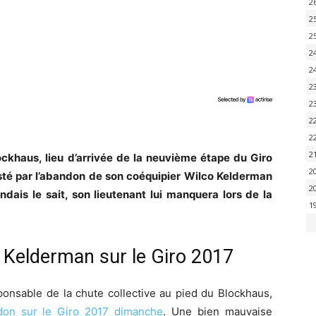
2
2
2
2
2
2
2
2
2
2
khaus, lieu d’arrivée de la neuvième étape du Giro
2
sté par l’abandon de son coéquipier Wilco Kelderman
2
ndais le sait, son lieutenant lui manquera lors de la
1
Kelderman sur le Giro 2017
onsable de la chute collective au pied du Blockhaus,
ndon sur le Giro 2017 dimanche
. Une bien mauvaise