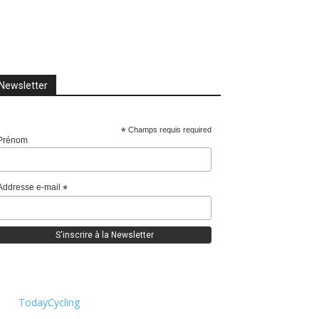
Newsletter
*
Champs requis required
Prénom
Addresse e-mail
*
TodayCycling