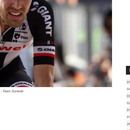
0
0
o : Team Sunweb
0
0
0
0
2