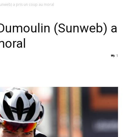
unweb) a pris un coup au moral
 Dumoulin (Sunweb) a
moral
1