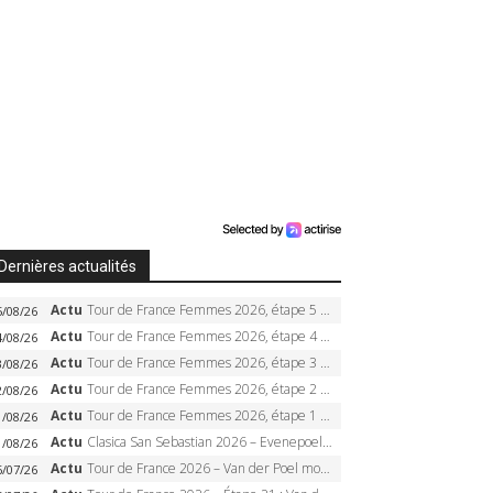
Dernières actualités
Actu
Tour de France Femmes 2026, étape 5 – Demi Vollering gagne à Belleville, Reusser en jaune, Ferrand-Prévot coule
5/08/26
Actu
Tour de France Femmes 2026, étape 4 – Marlen Reusser écrase le chrono, Ferrand-Prévot en crise
4/08/26
Actu
Tour de France Femmes 2026, étape 3 – Sigrid Haugset en solitaire, 88 km d’échappée, maillot jaune
3/08/26
Actu
Tour de France Femmes 2026, étape 2 – Lorena Wiebes doublé à Genève, Markus héroïque, 7e record
2/08/26
Actu
Tour de France Femmes 2026, étape 1 – Lorena Wiebes intouchable à Lausanne, premier maillot jaune
1/08/26
Actu
Clasica San Sebastian 2026 – Evenepoel recordman, 4e victoire, Carapaz battu au sprint
1/08/26
Actu
Tour de France 2026 – Van der Poel monumental à Paris, Pogacar égale le record des cinq sacres
6/07/26