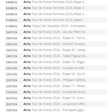
Actu
Tour de France Femmes 2026, étape 4 – Marlen Reusser écrase le chrono, Ferrand-Prévot en crise
04/08/26
Actu
Tour de France Femmes 2026, étape 3 – Sigrid Haugset en solitaire, 88 km d’échappée, maillot jaune
03/08/26
Actu
Tour de France Femmes 2026, étape 2 – Lorena Wiebes doublé à Genève, Markus héroïque, 7e record
02/08/26
Actu
Tour de France Femmes 2026, étape 1 – Lorena Wiebes intouchable à Lausanne, premier maillot jaune
01/08/26
Actu
Clasica San Sebastian 2026 – Evenepoel recordman, 4e victoire, Carapaz battu au sprint
01/08/26
Actu
Tour de France 2026 – Van der Poel monumental à Paris, Pogacar égale le record des cinq sacres
26/07/26
Actu
Tour de France 2026 – Étape 21 : Van der Poel, Pogacar, qui succédera à Wout van Aert sur les Champs-Elysées ?
26/07/26
Actu
Tour de France 2026 – Richard Carapaz roi des Alpes, doublé et maillot à pois, Seixas perd le podium
25/07/26
Actu
Tour de France 2026 – Étape 20 : L’étape reine, Galibier, Sarenne, Alpe d’Huez, qui succédera à Pogacar ?
25/07/26
Actu
Tour de France 2026 – Tadej Pogacar dompte l’Alpe d’Huez, 5e victoire, record de Pantani pulvérisé
24/07/26
Actu
Tour de France 2026 – Étape 19 : Pogacar peut-il enfin dompter l’Alpe d’Huez ?
24/07/26
Actu
Tour de France 2026 – Carapaz en solitaire à Orcières-Merlette, Paret-Peintre à un point du maillot à pois
23/07/26
Actu
Tour de France 2026 – Étape 18 : Qui domptera Orcières-Merlette, première marche vers l’Alpe d’Huez ?
23/07/26
Actu
Tour de France 2026 – Philipsen débloque son compteur à Voiron, Pedersen en danger pour le maillot vert
22/07/26
Actu
Tour de France 2026 – Étape 17 : Pedersen peut-il verrouiller le maillot vert à Voiron ?
22/07/26
Actu
Tour de France 2026 – Evenepoel écrase le chrono d’Évian, Seixas 4e, Lipowitz abandonne
21/07/26
Actu
Tour de France 2026 – Étape 16 : Evenepoel, Pogacar, Ganna… qui domptera le chrono d’Évian pour redessiner le podium ?
20/07/26
Actu
Tour de France 2026 – Le parcours officiel complet : 21 étapes, profils, carte et dates
20/07/26
Actu
Tour de France 2026 – Evenepoel gagne à Solaison, Vingegaard abandonne, Pogacar toujours en jaune
19/07/26