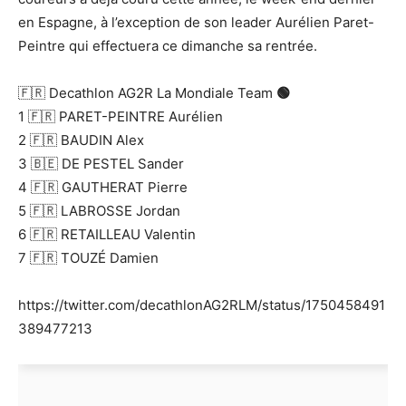
en Espagne, à l’exception de son leader Aurélien Paret-
Peintre qui effectuera ce dimanche sa rentrée.
🇫🇷 Decathlon AG2R La Mondiale Team
🟢
1 🇫🇷 PARET-PEINTRE Aurélien
2 🇫🇷 BAUDIN Alex
3 🇧🇪 DE PESTEL Sander
4 🇫🇷 GAUTHERAT Pierre
5 🇫🇷 LABROSSE Jordan
6 🇫🇷 RETAILLEAU Valentin
7 🇫🇷 TOUZÉ Damien
https://twitter.com/decathlonAG2RLM/status/1750458491
389477213