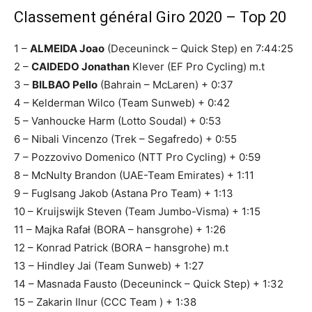
Classement général Giro 2020 – Top 20
1 –
ALMEIDA Joao
(Deceuninck – Quick Step) en 7:44:25
2 –
CAIDEDO Jonathan
Klever (EF Pro Cycling) m.t
3 –
BILBAO Pello
(Bahrain – McLaren) + 0:37
4 – Kelderman Wilco (Team Sunweb) + 0:42
5 – Vanhoucke Harm (Lotto Soudal) + 0:53
6 – Nibali Vincenzo (Trek – Segafredo) + 0:55
7 – Pozzovivo Domenico (NTT Pro Cycling) + 0:59
8 – McNulty Brandon (UAE-Team Emirates) + 1:11
9 – Fuglsang Jakob (Astana Pro Team) + 1:13
10 – Kruijswijk Steven (Team Jumbo-Visma) + 1:15
11 – Majka Rafał (BORA – hansgrohe) + 1:26
12 – Konrad Patrick (BORA – hansgrohe) m.t
13 – Hindley Jai (Team Sunweb) + 1:27
14 – Masnada Fausto (Deceuninck – Quick Step) + 1:32
15 – Zakarin Ilnur (CCC Team ) + 1:38