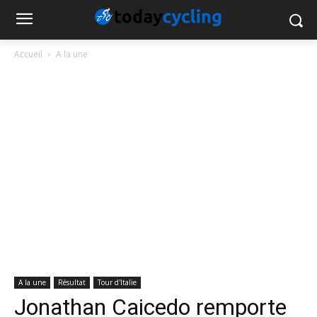
Accueil
A la une
A la une
Résultat
Tour d'Italie
Jonathan Caicedo remporte