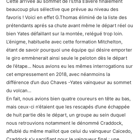
Cette arrivée au sommet de l’Etna s’avère finalement
beaucoup plus sélective que prévue au niveau des
favoris ! Voici en effet G.Thomas éliminé de la liste des
prétendants aprés sa chute avant même le départ réel ou
bien Yates défaillant sur la montée, relégué trop loin.
L’énigme, habituelle avec cette formation Mitchelton,
étant de savoir pourquoi une équipe qui désire emporter
le giro emmènerait ainsi seule le peloton dès le départ
de l’étape… Nous avions eu les mêmes interrogations sur
cet empressement en 2018, avec néanmoins la
différence d’un duo Chaves -Yates vainqueur au sommet
du volcan…
En fait, nous avions bien quatre coureurs en tête au bas,
mais ceux-ci n’étaient que les rescapés d’une échappée
de huit partie dès le départ, un groupe au sein duquel
nous retrouvions notamment le dénommé Craddock,
affublé du même maillot que celui du vainqueur Caicedo,
Craddock s’y sacrifiant pour le vainqueur final ; une