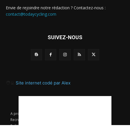
Envie de rejoindre notre rédaction ? Contactez-nous :
contact@todaycycling.com
SUIVEZ-NOUS
🧑‍💻
Site internet codé par Alex
A propos
Contact
Proposer un article
Recrutement / Offres d’emploi
Mentions légales
Politique de confidentialité