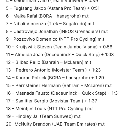
4 – Kelderman Wilco (Team Sunweb) + 0:39
5 – Fuglsang Jakob (Astana Pro Team) + 0:51
6 – Majka Rafał (BORA – hansgrohe) m.t
7 – Nibali Vincenzo (Trek – Segafredo) m.t
8 – Castroviejo Jonathan (INEOS Grenadiers) m.t
9 – Pozzovivo Domenico (NTT Pro Cycling) m.t
10 – Kruijswijk Steven (Team Jumbo-Visma) + 0:56
11 – Almeida Joao (Deceuninck – Quick Step) + 1:03
12 – Bilbao Pello (Bahrain – McLaren) m.t
13 – Pedrero Antonio (Movistar Team ) + 1:23
14 – Konrad Patrick (BORA – hansgrohe) + 1:29
15 – Pernsteiner Hermann (Bahrain – McLaren) m.t
16 – Masnada Fausto (Deceuninck – Quick Step) + 1:31
17 – Samitier Sergio (Movistar Team) + 1:37
18 – Meintjes Louis (NTT Pro Cycling ) m.t
19 – Hindley Jai (Team Sunweb) m.t
20 -McNulty Brandon (UAE-Team Emirates) m.t