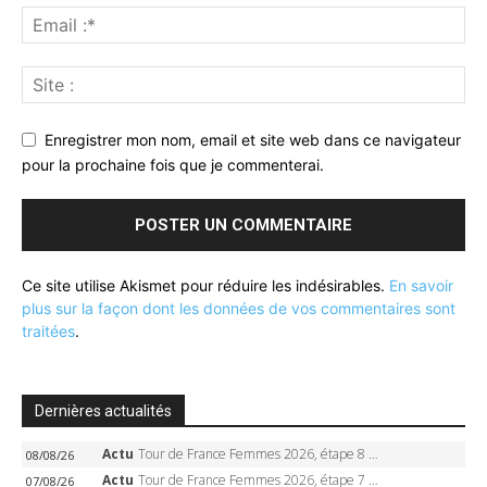
Enregistrer mon nom, email et site web dans ce navigateur
pour la prochaine fois que je commenterai.
Ce site utilise Akismet pour réduire les indésirables.
En savoir
plus sur la façon dont les données de vos commentaires sont
traitées
.
Dernières actualités
Actu
Tour de France Femmes 2026, étape 8 – Demi Vollering gagne à Nice, reprend le jaune, Niewiadoma à 8 secondes
08/08/26
Actu
Tour de France Femmes 2026, étape 7 – Kasia Niewiadoma gagne le Ventoux, maillot jaune, Reusser et Vollering piégées
07/08/26