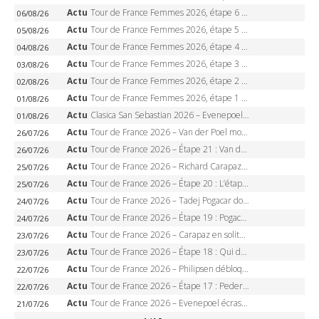
Actu
Tour de France Femmes 2026, étape 6 – Kim Le Court-Pienaar gagne à Tournon, Reusser en jaune
06/08/26
Actu
Tour de France Femmes 2026, étape 5 – Demi Vollering gagne à Belleville, Reusser en jaune, Ferrand-Prévot coule
05/08/26
Actu
Tour de France Femmes 2026, étape 4 – Marlen Reusser écrase le chrono, Ferrand-Prévot en crise
04/08/26
Actu
Tour de France Femmes 2026, étape 3 – Sigrid Haugset en solitaire, 88 km d’échappée, maillot jaune
03/08/26
Actu
Tour de France Femmes 2026, étape 2 – Lorena Wiebes doublé à Genève, Markus héroïque, 7e record
02/08/26
Actu
Tour de France Femmes 2026, étape 1 – Lorena Wiebes intouchable à Lausanne, premier maillot jaune
01/08/26
Actu
Clasica San Sebastian 2026 – Evenepoel recordman, 4e victoire, Carapaz battu au sprint
01/08/26
Actu
Tour de France 2026 – Van der Poel monumental à Paris, Pogacar égale le record des cinq sacres
26/07/26
Actu
Tour de France 2026 – Étape 21 : Van der Poel, Pogacar, qui succédera à Wout van Aert sur les Champs-Elysées ?
26/07/26
Actu
Tour de France 2026 – Richard Carapaz roi des Alpes, doublé et maillot à pois, Seixas perd le podium
25/07/26
Actu
Tour de France 2026 – Étape 20 : L’étape reine, Galibier, Sarenne, Alpe d’Huez, qui succédera à Pogacar ?
25/07/26
Actu
Tour de France 2026 – Tadej Pogacar dompte l’Alpe d’Huez, 5e victoire, record de Pantani pulvérisé
24/07/26
Actu
Tour de France 2026 – Étape 19 : Pogacar peut-il enfin dompter l’Alpe d’Huez ?
24/07/26
Actu
Tour de France 2026 – Carapaz en solitaire à Orcières-Merlette, Paret-Peintre à un point du maillot à pois
23/07/26
Actu
Tour de France 2026 – Étape 18 : Qui domptera Orcières-Merlette, première marche vers l’Alpe d’Huez ?
23/07/26
Actu
Tour de France 2026 – Philipsen débloque son compteur à Voiron, Pedersen en danger pour le maillot vert
22/07/26
Actu
Tour de France 2026 – Étape 17 : Pedersen peut-il verrouiller le maillot vert à Voiron ?
22/07/26
Actu
Tour de France 2026 – Evenepoel écrase le chrono d’Évian, Seixas 4e, Lipowitz abandonne
21/07/26