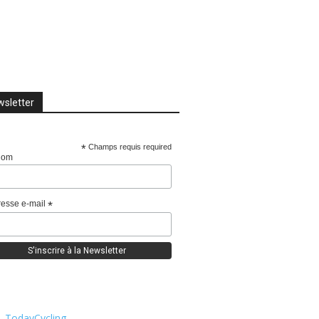
sletter
*
Champs requis required
nom
esse e-mail
*
TodayCycling