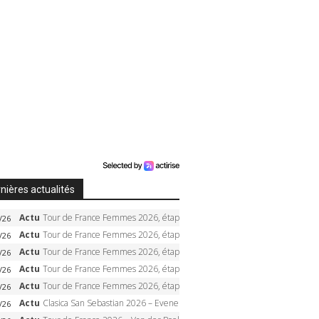
nières actualités
Actu
Tour de France Femmes 2026, étape 5 – Demi Vollering gagne à Belleville, Reusser en jaune, Ferrand-Prévot coule
/26
Actu
Tour de France Femmes 2026, étape 4 – Marlen Reusser écrase le chrono, Ferrand-Prévot en crise
/26
Actu
Tour de France Femmes 2026, étape 3 – Sigrid Haugset en solitaire, 88 km d’échappée, maillot jaune
/26
Actu
Tour de France Femmes 2026, étape 2 – Lorena Wiebes doublé à Genève, Markus héroïque, 7e record
/26
Actu
Tour de France Femmes 2026, étape 1 – Lorena Wiebes intouchable à Lausanne, premier maillot jaune
/26
Actu
Clasica San Sebastian 2026 – Evenepoel recordman, 4e victoire, Carapaz battu au sprint
/26