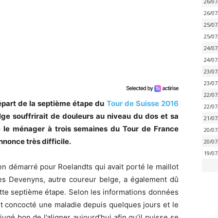
26/07
26/07
25/07
25/07
24/07
24/07
23/07
23/07
22/07
départ de la septième étape du
Tour de Suisse 2016
22/07
ge souffrirait de douleurs au niveau du dos et sa
21/07
é le ménager à trois semaines du Tour de France
20/07
nnonce très difficile.
20/07
19/07
en démarré pour Roelandts qui avait porté le maillot
ies Devenyns, autre coureur belge, a également dû
tte septième étape. Selon les informations données
it concocté une maladie depuis quelques jours et le
jugé bon de l’aligner aujourd’hui afin qu’il puisse se