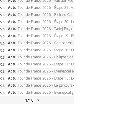
Actu
Tour de France 2026 – Van der Poel monumental à Paris, Pogacar égale le record des cinq sacres
/26
Actu
Tour de France 2026 – Étape 21 : Van der Poel, Pogacar, qui succédera à Wout van Aert sur les Champs-Elysées ?
/26
Actu
Tour de France 2026 – Richard Carapaz roi des Alpes, doublé et maillot à pois, Seixas perd le podium
/26
Actu
Tour de France 2026 – Étape 20 : L’étape reine, Galibier, Sarenne, Alpe d’Huez, qui succédera à Pogacar ?
/26
Actu
Tour de France 2026 – Tadej Pogacar dompte l’Alpe d’Huez, 5e victoire, record de Pantani pulvérisé
/26
Actu
Tour de France 2026 – Étape 19 : Pogacar peut-il enfin dompter l’Alpe d’Huez ?
/26
Actu
Tour de France 2026 – Carapaz en solitaire à Orcières-Merlette, Paret-Peintre à un point du maillot à pois
/26
Actu
Tour de France 2026 – Étape 18 : Qui domptera Orcières-Merlette, première marche vers l’Alpe d’Huez ?
/26
Actu
Tour de France 2026 – Philipsen débloque son compteur à Voiron, Pedersen en danger pour le maillot vert
/26
Actu
Tour de France 2026 – Étape 17 : Pedersen peut-il verrouiller le maillot vert à Voiron ?
/26
Actu
Tour de France 2026 – Evenepoel écrase le chrono d’Évian, Seixas 4e, Lipowitz abandonne
/26
Actu
Tour de France 2026 – Étape 16 : Evenepoel, Pogacar, Ganna… qui domptera le chrono d’Évian pour redessiner le podium ?
/26
Actu
Tour de France 2026 – Le parcours officiel complet : 21 étapes, profils, carte et dates
/26
Actu
Tour de France 2026 – Evenepoel gagne à Solaison, Vingegaard abandonne, Pogacar toujours en jaune
/26
1
/10
>