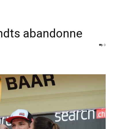
ndts abandonne
0