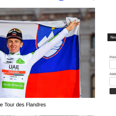
New
Pré
Addr
le Tour des Flandres