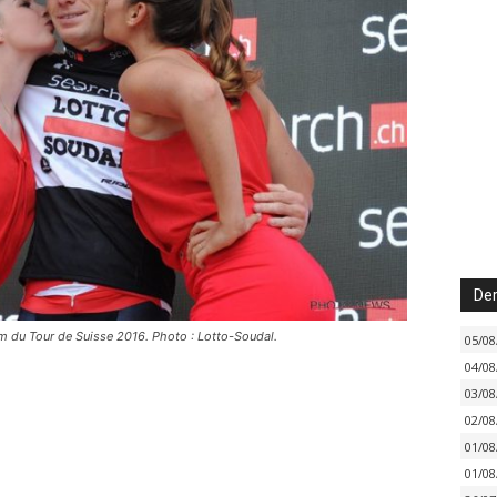
Der
 du Tour de Suisse 2016. Photo : Lotto-Soudal.
05/08
04/08
03/08
02/08
01/08
01/08