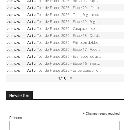
Actu
Tour de France 2026 – Richard Carapaz roi des Alpes, doublé et maillot à pois, Seixas perd le podium
25/07/26
Actu
Tour de France 2026 – Étape 20 : L’étape reine, Galibier, Sarenne, Alpe d’Huez, qui succédera à Pogacar ?
25/07/26
Actu
Tour de France 2026 – Tadej Pogacar dompte l’Alpe d’Huez, 5e victoire, record de Pantani pulvérisé
24/07/26
Actu
Tour de France 2026 – Étape 19 : Pogacar peut-il enfin dompter l’Alpe d’Huez ?
24/07/26
Actu
Tour de France 2026 – Carapaz en solitaire à Orcières-Merlette, Paret-Peintre à un point du maillot à pois
23/07/26
Actu
Tour de France 2026 – Étape 18 : Qui domptera Orcières-Merlette, première marche vers l’Alpe d’Huez ?
23/07/26
Actu
Tour de France 2026 – Philipsen débloque son compteur à Voiron, Pedersen en danger pour le maillot vert
22/07/26
Actu
Tour de France 2026 – Étape 17 : Pedersen peut-il verrouiller le maillot vert à Voiron ?
22/07/26
Actu
Tour de France 2026 – Evenepoel écrase le chrono d’Évian, Seixas 4e, Lipowitz abandonne
21/07/26
Actu
Tour de France 2026 – Étape 16 : Evenepoel, Pogacar, Ganna… qui domptera le chrono d’Évian pour redessiner le podium ?
20/07/26
Actu
Tour de France 2026 – Le parcours officiel complet : 21 étapes, profils, carte et dates
20/07/26
1
/10
>
Newsletter
*
Champs requis required
Prénom