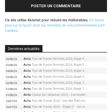
Ce site utilise Akismet pour réduire les indésirables.
En savoir
plus sur la façon dont les données de vos commentaires sont
traitées
.
Dernières actualités
Actu
Tour de France Femmes 2026, étape 6 – Kim Le Court-Pienaar gagne à Tournon, Reusser en jaune
06/08/26
Actu
Tour de France Femmes 2026, étape 5 – Demi Vollering gagne à Belleville, Reusser en jaune, Ferrand-Prévot coule
05/08/26
Actu
Tour de France Femmes 2026, étape 4 – Marlen Reusser écrase le chrono, Ferrand-Prévot en crise
04/08/26
Actu
Tour de France Femmes 2026, étape 3 – Sigrid Haugset en solitaire, 88 km d’échappée, maillot jaune
03/08/26
Actu
Tour de France Femmes 2026, étape 2 – Lorena Wiebes doublé à Genève, Markus héroïque, 7e record
02/08/26
Actu
Tour de France Femmes 2026, étape 1 – Lorena Wiebes intouchable à Lausanne, premier maillot jaune
01/08/26
Actu
Clasica San Sebastian 2026 – Evenepoel recordman, 4e victoire, Carapaz battu au sprint
01/08/26
Actu
Tour de France 2026 – Van der Poel monumental à Paris, Pogacar égale le record des cinq sacres
26/07/26
Actu
Tour de France 2026 – Étape 21 : Van der Poel, Pogacar, qui succédera à Wout van Aert sur les Champs-Elysées ?
26/07/26