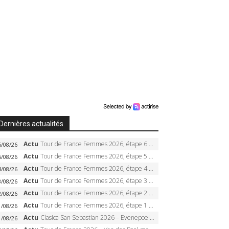
Dernières actualités
Actu
Tour de France Femmes 2026, étape 6 – Kim Le Court-Pienaar gagne à Tournon, Reusser en jaune
6/08/26
Actu
Tour de France Femmes 2026, étape 5 – Demi Vollering gagne à Belleville, Reusser en jaune, Ferrand-Prévot coule
5/08/26
Actu
Tour de France Femmes 2026, étape 4 – Marlen Reusser écrase le chrono, Ferrand-Prévot en crise
4/08/26
Actu
Tour de France Femmes 2026, étape 3 – Sigrid Haugset en solitaire, 88 km d’échappée, maillot jaune
3/08/26
Actu
Tour de France Femmes 2026, étape 2 – Lorena Wiebes doublé à Genève, Markus héroïque, 7e record
2/08/26
Actu
Tour de France Femmes 2026, étape 1 – Lorena Wiebes intouchable à Lausanne, premier maillot jaune
1/08/26
Actu
Clasica San Sebastian 2026 – Evenepoel recordman, 4e victoire, Carapaz battu au sprint
1/08/26