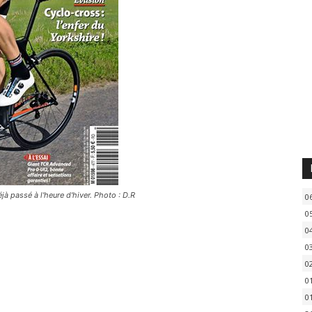
passé à l'heure d'hiver. Photo : D.R
0
0
0
0
0
0
0