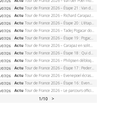
Actu
Tour de France 2026 – Van der Poel monumental à Paris, Pogacar égale le record des cinq sacres
6/07/26
Actu
Tour de France 2026 – Étape 21 : Van der Poel, Pogacar, qui succédera à Wout van Aert sur les Champs-Elysées ?
6/07/26
Actu
Tour de France 2026 – Richard Carapaz roi des Alpes, doublé et maillot à pois, Seixas perd le podium
5/07/26
Actu
Tour de France 2026 – Étape 20 : L’étape reine, Galibier, Sarenne, Alpe d’Huez, qui succédera à Pogacar ?
5/07/26
Actu
Tour de France 2026 – Tadej Pogacar dompte l’Alpe d’Huez, 5e victoire, record de Pantani pulvérisé
4/07/26
Actu
Tour de France 2026 – Étape 19 : Pogacar peut-il enfin dompter l’Alpe d’Huez ?
4/07/26
Actu
Tour de France 2026 – Carapaz en solitaire à Orcières-Merlette, Paret-Peintre à un point du maillot à pois
3/07/26
Actu
Tour de France 2026 – Étape 18 : Qui domptera Orcières-Merlette, première marche vers l’Alpe d’Huez ?
3/07/26
Actu
Tour de France 2026 – Philipsen débloque son compteur à Voiron, Pedersen en danger pour le maillot vert
2/07/26
Actu
Tour de France 2026 – Étape 17 : Pedersen peut-il verrouiller le maillot vert à Voiron ?
2/07/26
Actu
Tour de France 2026 – Evenepoel écrase le chrono d’Évian, Seixas 4e, Lipowitz abandonne
1/07/26
Actu
Tour de France 2026 – Étape 16 : Evenepoel, Pogacar, Ganna… qui domptera le chrono d’Évian pour redessiner le podium ?
0/07/26
Actu
Tour de France 2026 – Le parcours officiel complet : 21 étapes, profils, carte et dates
0/07/26
1
/10
>