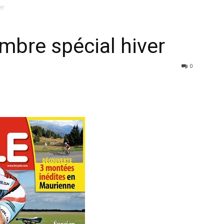
er
mbre spécial hiver
0