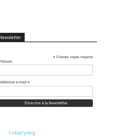
Newsletter
*
Champs requis required
Prénom
Addresse e-mail
*
TodayCycling