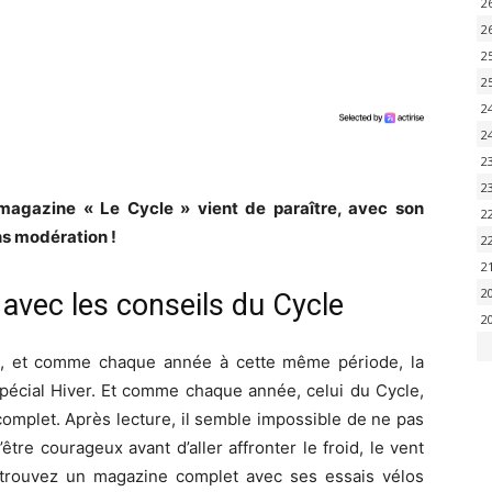
2
2
2
2
2
2
2
2
agazine « Le Cycle » vient de paraître, avec son
2
ans modération !
2
2
2
 avec les conseils du Cycle
2
 et comme chaque année à cette même période, la
pécial Hiver. Et comme chaque année, celui du Cycle,
complet. Après lecture, il semble impossible de ne pas
d’être courageux avant d’aller affronter le froid, le vent
etrouvez un magazine complet avec ses essais vélos