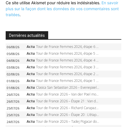
Ce site utilise Akismet pour réduire les indésirables.
En savoir
plus sur la façon dont les données de vos commentaires sont
traitées
.
Dernières actualités
Actu
Tour de France Femmes 2026, étape 6 – Kim Le Court-Pienaar gagne à Tournon, Reusser en jaune
06/08/26
Actu
Tour de France Femmes 2026, étape 5 – Demi Vollering gagne à Belleville, Reusser en jaune, Ferrand-Prévot coule
05/08/26
Actu
Tour de France Femmes 2026, étape 4 – Marlen Reusser écrase le chrono, Ferrand-Prévot en crise
04/08/26
Actu
Tour de France Femmes 2026, étape 3 – Sigrid Haugset en solitaire, 88 km d’échappée, maillot jaune
03/08/26
Actu
Tour de France Femmes 2026, étape 2 – Lorena Wiebes doublé à Genève, Markus héroïque, 7e record
02/08/26
Actu
Tour de France Femmes 2026, étape 1 – Lorena Wiebes intouchable à Lausanne, premier maillot jaune
01/08/26
Actu
Clasica San Sebastian 2026 – Evenepoel recordman, 4e victoire, Carapaz battu au sprint
01/08/26
Actu
Tour de France 2026 – Van der Poel monumental à Paris, Pogacar égale le record des cinq sacres
26/07/26
Actu
Tour de France 2026 – Étape 21 : Van der Poel, Pogacar, qui succédera à Wout van Aert sur les Champs-Elysées ?
26/07/26
Actu
Tour de France 2026 – Richard Carapaz roi des Alpes, doublé et maillot à pois, Seixas perd le podium
25/07/26
Actu
Tour de France 2026 – Étape 20 : L’étape reine, Galibier, Sarenne, Alpe d’Huez, qui succédera à Pogacar ?
25/07/26
Actu
Tour de France 2026 – Tadej Pogacar dompte l’Alpe d’Huez, 5e victoire, record de Pantani pulvérisé
24/07/26