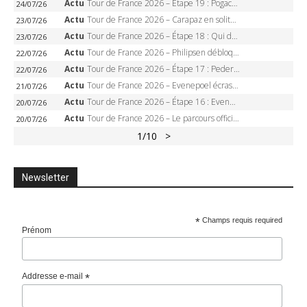
Actu
Tour de France 2026 – Étape 19 : Pogacar peut-il enfin dompter l’Alpe d’Huez ?
24/07/26
Actu
Tour de France 2026 – Carapaz en solitaire à Orcières-Merlette, Paret-Peintre à un point du maillot à pois
23/07/26
Actu
Tour de France 2026 – Étape 18 : Qui domptera Orcières-Merlette, première marche vers l’Alpe d’Huez ?
23/07/26
Actu
Tour de France 2026 – Philipsen débloque son compteur à Voiron, Pedersen en danger pour le maillot vert
22/07/26
Actu
Tour de France 2026 – Étape 17 : Pedersen peut-il verrouiller le maillot vert à Voiron ?
22/07/26
Actu
Tour de France 2026 – Evenepoel écrase le chrono d’Évian, Seixas 4e, Lipowitz abandonne
21/07/26
Actu
Tour de France 2026 – Étape 16 : Evenepoel, Pogacar, Ganna… qui domptera le chrono d’Évian pour redessiner le podium ?
20/07/26
Actu
Tour de France 2026 – Le parcours officiel complet : 21 étapes, profils, carte et dates
20/07/26
1
/10
>
Newsletter
*
Champs requis required
Prénom
Addresse e-mail
*