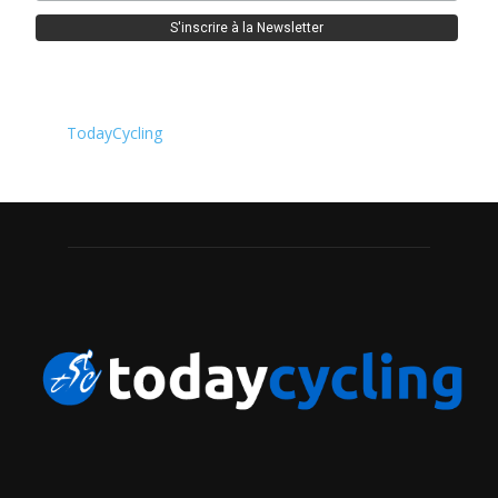
TodayCycling