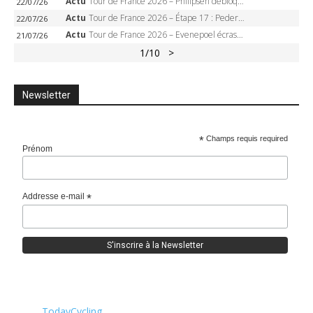
Actu
Tour de France 2026 – Philipsen débloque son compteur à Voiron, Pedersen en danger pour le maillot vert
22/07/26
Actu
Tour de France 2026 – Étape 17 : Pedersen peut-il verrouiller le maillot vert à Voiron ?
22/07/26
Actu
Tour de France 2026 – Evenepoel écrase le chrono d’Évian, Seixas 4e, Lipowitz abandonne
21/07/26
1
/10
>
Newsletter
*
Champs requis required
Prénom
Addresse e-mail
*
TodayCycling