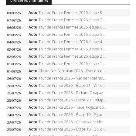
Dernières actualités
Actu
Tour de France Femmes 2026, étape 8 – Demi Vollering gagne à Nice, reprend le jaune, Niewiadoma à 8 secondes
08/08/26
Actu
Tour de France Femmes 2026, étape 7 – Kasia Niewiadoma gagne le Ventoux, maillot jaune, Reusser et Vollering piégées
07/08/26
Actu
Tour de France Femmes 2026, étape 6 – Kim Le Court-Pienaar gagne à Tournon, Reusser en jaune
06/08/26
Actu
Tour de France Femmes 2026, étape 5 – Demi Vollering gagne à Belleville, Reusser en jaune, Ferrand-Prévot coule
05/08/26
Actu
Tour de France Femmes 2026, étape 4 – Marlen Reusser écrase le chrono, Ferrand-Prévot en crise
04/08/26
Actu
Tour de France Femmes 2026, étape 3 – Sigrid Haugset en solitaire, 88 km d’échappée, maillot jaune
03/08/26
Actu
Tour de France Femmes 2026, étape 2 – Lorena Wiebes doublé à Genève, Markus héroïque, 7e record
02/08/26
Actu
Tour de France Femmes 2026, étape 1 – Lorena Wiebes intouchable à Lausanne, premier maillot jaune
01/08/26
Actu
Clasica San Sebastian 2026 – Evenepoel recordman, 4e victoire, Carapaz battu au sprint
01/08/26
Actu
Tour de France 2026 – Van der Poel monumental à Paris, Pogacar égale le record des cinq sacres
26/07/26
Actu
Tour de France 2026 – Étape 21 : Van der Poel, Pogacar, qui succédera à Wout van Aert sur les Champs-Elysées ?
26/07/26
Actu
Tour de France 2026 – Richard Carapaz roi des Alpes, doublé et maillot à pois, Seixas perd le podium
25/07/26
Actu
Tour de France 2026 – Étape 20 : L’étape reine, Galibier, Sarenne, Alpe d’Huez, qui succédera à Pogacar ?
25/07/26
Actu
Tour de France 2026 – Tadej Pogacar dompte l’Alpe d’Huez, 5e victoire, record de Pantani pulvérisé
24/07/26
Actu
Tour de France 2026 – Étape 19 : Pogacar peut-il enfin dompter l’Alpe d’Huez ?
24/07/26
Actu
Tour de France 2026 – Carapaz en solitaire à Orcières-Merlette, Paret-Peintre à un point du maillot à pois
23/07/26
Actu
Tour de France 2026 – Étape 18 : Qui domptera Orcières-Merlette, première marche vers l’Alpe d’Huez ?
23/07/26