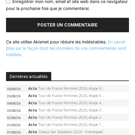
Enregistrer mon nom, email et site web dans ce navigateur
pour la prochaine fois que je commenterai.
Ce site utilise Akismet pour réduire les indésirables.
En savoir
plus sur la façon dont les données de vos commentaires sont
traitées
.
Dernières actualités
Actu
Tour de France Femmes 2026, étape 6 – Kim Le Court-Pienaar gagne à Tournon, Reusser en jaune
06/08/26
Actu
Tour de France Femmes 2026, étape 5 – Demi Vollering gagne à Belleville, Reusser en jaune, Ferrand-Prévot coule
05/08/26
Actu
Tour de France Femmes 2026, étape 4 – Marlen Reusser écrase le chrono, Ferrand-Prévot en crise
04/08/26
Actu
Tour de France Femmes 2026, étape 3 – Sigrid Haugset en solitaire, 88 km d’échappée, maillot jaune
03/08/26
Actu
Tour de France Femmes 2026, étape 2 – Lorena Wiebes doublé à Genève, Markus héroïque, 7e record
02/08/26
Actu
Tour de France Femmes 2026, étape 1 – Lorena Wiebes intouchable à Lausanne, premier maillot jaune
01/08/26
Actu
Clasica San Sebastian 2026 – Evenepoel recordman, 4e victoire, Carapaz battu au sprint
01/08/26