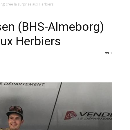
g) crée la surprise aux Herbiers
sen (BHS-Almeborg)
aux Herbiers
1