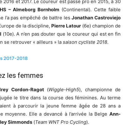
2016 et 2017. Le coureur est passé pro en 2015, à 30
HS – Almeborg Bornholm
(Continental). Cette faible
ne l’a pas empêché de battre les
Jonathan Castroviejo
urope de la discipline,
Pierre Latour
(6e) champion de
l
(10e). A n’en pas douter que le coureur qui est en fin
n se retrouver « ailleurs » la
saison cycliste 2018
.
ts 2017-2018
ez les femmes
rey Cordon-Ragot
(
Wiggle-High5
), championne de
adjugée le titre dans la course des féminines. Au terme
aient à parcourir la jeune femme âgée de 28 ans a
e moyenne. Elle a devancé à l’arrivée la Belge
Ann-
ley Simmonds
(
Team WNT Pro Cycling
).