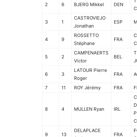
T
2
6
BJERG Mikkel
DEN
C
CASTROVIEJO
3
1
ESP
M
Jonathan
ROSSETTO
C
4
9
FRA
Stéphane
C
CAMPENAERTS
T
5
2
BEL
Victor
J
LATOUR Pierre
6
3
FRA
A
Roger
7
11
ROY Jérémy
FRA
F
C
D
8
4
MULLEN Ryan
IRL
P
C
DELAPLACE
F
9
13
FRA