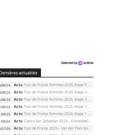
Dernières actualités
Actu
Tour de France Femmes 2026, étape 5 – Demi Vollering gagne à Belleville, Reusser en jaune, Ferrand-Prévot coule
5/08/26
Actu
Tour de France Femmes 2026, étape 4 – Marlen Reusser écrase le chrono, Ferrand-Prévot en crise
4/08/26
Actu
Tour de France Femmes 2026, étape 3 – Sigrid Haugset en solitaire, 88 km d’échappée, maillot jaune
3/08/26
Actu
Tour de France Femmes 2026, étape 2 – Lorena Wiebes doublé à Genève, Markus héroïque, 7e record
2/08/26
Actu
Tour de France Femmes 2026, étape 1 – Lorena Wiebes intouchable à Lausanne, premier maillot jaune
1/08/26
Actu
Clasica San Sebastian 2026 – Evenepoel recordman, 4e victoire, Carapaz battu au sprint
1/08/26
Actu
Tour de France 2026 – Van der Poel monumental à Paris, Pogacar égale le record des cinq sacres
6/07/26