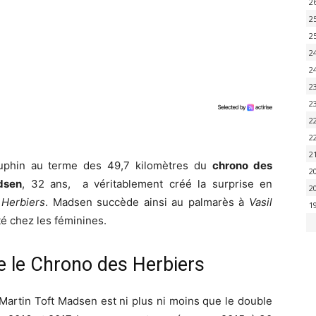
2
2
2
2
2
2
2
2
2
2
uphin au terme des 49,7 kilomètres du
chrono des
2
dsen
, 32 ans, a véritablement créé la surprise en
2
Herbiers
. Madsen succède ainsi au palmarès à
Vasil
1
é chez les féminines.
e le Chrono des Herbiers
 Martin Toft Madsen est ni plus ni moins que le double