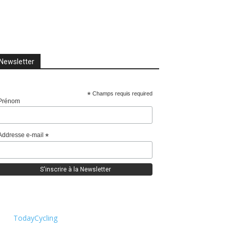
Newsletter
*
Champs requis required
Prénom
Addresse e-mail
*
TodayCycling