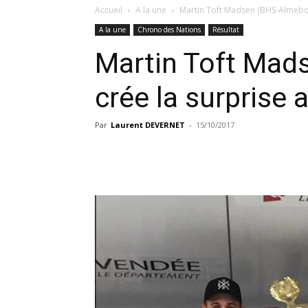
Accueil
A la une
Martin Toft Madsen (BHS-Almebor
A la une
Chrono des Nations
Résultat
Martin Toft Mad
crée la surprise 
Par
Laurent DEVERNET
-
15/10/2017