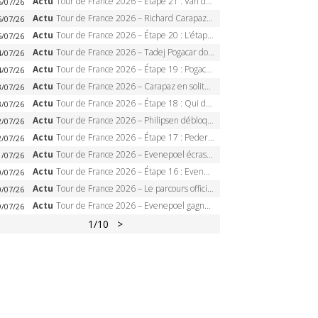
Actu
Tour de France 2026 – Étape 21 : Van der Poel, Pogacar, qui succédera à Wout van Aert sur les Champs-Elysées ?
6/07/26
Actu
Tour de France 2026 – Richard Carapaz roi des Alpes, doublé et maillot à pois, Seixas perd le podium
5/07/26
Actu
Tour de France 2026 – Étape 20 : L’étape reine, Galibier, Sarenne, Alpe d’Huez, qui succédera à Pogacar ?
5/07/26
Actu
Tour de France 2026 – Tadej Pogacar dompte l’Alpe d’Huez, 5e victoire, record de Pantani pulvérisé
4/07/26
Actu
Tour de France 2026 – Étape 19 : Pogacar peut-il enfin dompter l’Alpe d’Huez ?
4/07/26
Actu
Tour de France 2026 – Carapaz en solitaire à Orcières-Merlette, Paret-Peintre à un point du maillot à pois
3/07/26
Actu
Tour de France 2026 – Étape 18 : Qui domptera Orcières-Merlette, première marche vers l’Alpe d’Huez ?
3/07/26
Actu
Tour de France 2026 – Philipsen débloque son compteur à Voiron, Pedersen en danger pour le maillot vert
2/07/26
Actu
Tour de France 2026 – Étape 17 : Pedersen peut-il verrouiller le maillot vert à Voiron ?
2/07/26
Actu
Tour de France 2026 – Evenepoel écrase le chrono d’Évian, Seixas 4e, Lipowitz abandonne
1/07/26
Actu
Tour de France 2026 – Étape 16 : Evenepoel, Pogacar, Ganna… qui domptera le chrono d’Évian pour redessiner le podium ?
0/07/26
Actu
Tour de France 2026 – Le parcours officiel complet : 21 étapes, profils, carte et dates
0/07/26
Actu
Tour de France 2026 – Evenepoel gagne à Solaison, Vingegaard abandonne, Pogacar toujours en jaune
9/07/26
1
/10
>