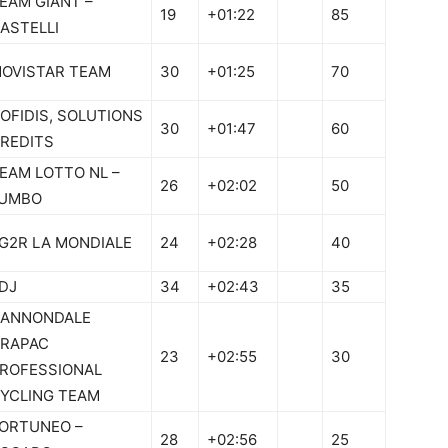
EAM GIANT –
19
+01:22
85
ASTELLI
OVISTAR TEAM
30
+01:25
70
OFIDIS, SOLUTIONS
30
+01:47
60
REDITS
EAM LOTTO NL –
26
+02:02
50
UMBO
G2R LA MONDIALE
24
+02:28
40
DJ
34
+02:43
35
ANNONDALE
RAPAC
23
+02:55
30
ROFESSIONAL
YCLING TEAM
ORTUNEO –
28
+02:56
25