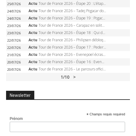
Actu
Tour de France 2026 – Étape 20 : L’étape reine, Galibier, Sarenne, Alpe d’Huez, qui succédera à Pogacar ?
25/07/26
Actu
Tour de France 2026 – Tadej Pogacar dompte l’Alpe d’Huez, 5e victoire, record de Pantani pulvérisé
24/07/26
Actu
Tour de France 2026 – Étape 19 : Pogacar peut-il enfin dompter l’Alpe d’Huez ?
24/07/26
Actu
Tour de France 2026 – Carapaz en solitaire à Orcières-Merlette, Paret-Peintre à un point du maillot à pois
23/07/26
Actu
Tour de France 2026 – Étape 18 : Qui domptera Orcières-Merlette, première marche vers l’Alpe d’Huez ?
23/07/26
Actu
Tour de France 2026 – Philipsen débloque son compteur à Voiron, Pedersen en danger pour le maillot vert
22/07/26
Actu
Tour de France 2026 – Étape 17 : Pedersen peut-il verrouiller le maillot vert à Voiron ?
22/07/26
Actu
Tour de France 2026 – Evenepoel écrase le chrono d’Évian, Seixas 4e, Lipowitz abandonne
21/07/26
Actu
Tour de France 2026 – Étape 16 : Evenepoel, Pogacar, Ganna… qui domptera le chrono d’Évian pour redessiner le podium ?
20/07/26
Actu
Tour de France 2026 – Le parcours officiel complet : 21 étapes, profils, carte et dates
20/07/26
1
/10
>
Newsletter
*
Champs requis required
Prénom