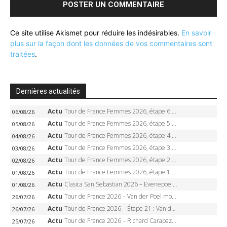
Ce site utilise Akismet pour réduire les indésirables.
En savoir
plus sur la façon dont les données de vos commentaires sont
traitées
.
Dernières actualités
Actu
Tour de France Femmes 2026, étape 6 – Kim Le Court-Pienaar gagne à Tournon, Reusser en jaune
06/08/26
Actu
Tour de France Femmes 2026, étape 5 – Demi Vollering gagne à Belleville, Reusser en jaune, Ferrand-Prévot coule
05/08/26
Actu
Tour de France Femmes 2026, étape 4 – Marlen Reusser écrase le chrono, Ferrand-Prévot en crise
04/08/26
Actu
Tour de France Femmes 2026, étape 3 – Sigrid Haugset en solitaire, 88 km d’échappée, maillot jaune
03/08/26
Actu
Tour de France Femmes 2026, étape 2 – Lorena Wiebes doublé à Genève, Markus héroïque, 7e record
02/08/26
Actu
Tour de France Femmes 2026, étape 1 – Lorena Wiebes intouchable à Lausanne, premier maillot jaune
01/08/26
Actu
Clasica San Sebastian 2026 – Evenepoel recordman, 4e victoire, Carapaz battu au sprint
01/08/26
Actu
Tour de France 2026 – Van der Poel monumental à Paris, Pogacar égale le record des cinq sacres
26/07/26
Actu
Tour de France 2026 – Étape 21 : Van der Poel, Pogacar, qui succédera à Wout van Aert sur les Champs-Elysées ?
26/07/26
Actu
Tour de France 2026 – Richard Carapaz roi des Alpes, doublé et maillot à pois, Seixas perd le podium
25/07/26