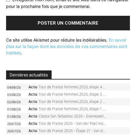
pour la prochaine fois que je commenterai.
Ce site utilise Akismet pour réduire les indésirables.
En savoir
plus sur la façon dont les données de vos commentaires sont
traitées
.
Dernières actualités
Actu
Tour de France Femmes 2026, étape 4 – Marlen Reusser écrase le chrono, Ferrand-Prévot en crise
04/08/26
Actu
Tour de France Femmes 2026, étape 3 – Sigrid Haugset en solitaire, 88 km d’échappée, maillot jaune
03/08/26
Actu
Tour de France Femmes 2026, étape 2 – Lorena Wiebes doublé à Genève, Markus héroïque, 7e record
02/08/26
Actu
Tour de France Femmes 2026, étape 1 – Lorena Wiebes intouchable à Lausanne, premier maillot jaune
01/08/26
Actu
Clasica San Sebastian 2026 – Evenepoel recordman, 4e victoire, Carapaz battu au sprint
01/08/26
Actu
Tour de France 2026 – Van der Poel monumental à Paris, Pogacar égale le record des cinq sacres
26/07/26
Actu
Tour de France 2026 – Étape 21 : Van der Poel, Pogacar, qui succédera à Wout van Aert sur les Champs-Elysées ?
26/07/26