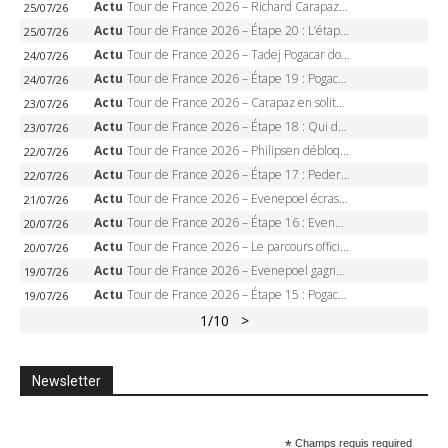
Actu
Tour de France 2026 – Richard Carapaz roi des Alpes, doublé et maillot à pois, Seixas perd le podium
25/07/26
Actu
Tour de France 2026 – Étape 20 : L’étape reine, Galibier, Sarenne, Alpe d’Huez, qui succédera à Pogacar ?
25/07/26
Actu
Tour de France 2026 – Tadej Pogacar dompte l’Alpe d’Huez, 5e victoire, record de Pantani pulvérisé
24/07/26
Actu
Tour de France 2026 – Étape 19 : Pogacar peut-il enfin dompter l’Alpe d’Huez ?
24/07/26
Actu
Tour de France 2026 – Carapaz en solitaire à Orcières-Merlette, Paret-Peintre à un point du maillot à pois
23/07/26
Actu
Tour de France 2026 – Étape 18 : Qui domptera Orcières-Merlette, première marche vers l’Alpe d’Huez ?
23/07/26
Actu
Tour de France 2026 – Philipsen débloque son compteur à Voiron, Pedersen en danger pour le maillot vert
22/07/26
Actu
Tour de France 2026 – Étape 17 : Pedersen peut-il verrouiller le maillot vert à Voiron ?
22/07/26
Actu
Tour de France 2026 – Evenepoel écrase le chrono d’Évian, Seixas 4e, Lipowitz abandonne
21/07/26
Actu
Tour de France 2026 – Étape 16 : Evenepoel, Pogacar, Ganna… qui domptera le chrono d’Évian pour redessiner le podium ?
20/07/26
Actu
Tour de France 2026 – Le parcours officiel complet : 21 étapes, profils, carte et dates
20/07/26
Actu
Tour de France 2026 – Evenepoel gagne à Solaison, Vingegaard abandonne, Pogacar toujours en jaune
19/07/26
Actu
Tour de France 2026 – Étape 15 : Pogacar peut-il enchaîner au Plateau de Solaison, Seixas viser le podium ?
19/07/26
1
/10
>
Newsletter
*
Champs requis required