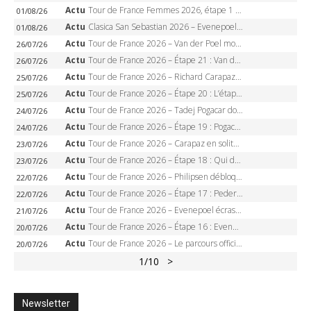
Actu
Tour de France Femmes 2026, étape 1 – Lorena Wiebes intouchable à Lausanne, premier maillot jaune
01/08/26
Actu
Clasica San Sebastian 2026 – Evenepoel recordman, 4e victoire, Carapaz battu au sprint
01/08/26
Actu
Tour de France 2026 – Van der Poel monumental à Paris, Pogacar égale le record des cinq sacres
26/07/26
Actu
Tour de France 2026 – Étape 21 : Van der Poel, Pogacar, qui succédera à Wout van Aert sur les Champs-Elysées ?
26/07/26
Actu
Tour de France 2026 – Richard Carapaz roi des Alpes, doublé et maillot à pois, Seixas perd le podium
25/07/26
Actu
Tour de France 2026 – Étape 20 : L’étape reine, Galibier, Sarenne, Alpe d’Huez, qui succédera à Pogacar ?
25/07/26
Actu
Tour de France 2026 – Tadej Pogacar dompte l’Alpe d’Huez, 5e victoire, record de Pantani pulvérisé
24/07/26
Actu
Tour de France 2026 – Étape 19 : Pogacar peut-il enfin dompter l’Alpe d’Huez ?
24/07/26
Actu
Tour de France 2026 – Carapaz en solitaire à Orcières-Merlette, Paret-Peintre à un point du maillot à pois
23/07/26
Actu
Tour de France 2026 – Étape 18 : Qui domptera Orcières-Merlette, première marche vers l’Alpe d’Huez ?
23/07/26
Actu
Tour de France 2026 – Philipsen débloque son compteur à Voiron, Pedersen en danger pour le maillot vert
22/07/26
Actu
Tour de France 2026 – Étape 17 : Pedersen peut-il verrouiller le maillot vert à Voiron ?
22/07/26
Actu
Tour de France 2026 – Evenepoel écrase le chrono d’Évian, Seixas 4e, Lipowitz abandonne
21/07/26
Actu
Tour de France 2026 – Étape 16 : Evenepoel, Pogacar, Ganna… qui domptera le chrono d’Évian pour redessiner le podium ?
20/07/26
Actu
Tour de France 2026 – Le parcours officiel complet : 21 étapes, profils, carte et dates
20/07/26
1
/10
>
Newsletter