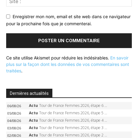
Enregistrer mon nom, email et site web dans ce navigateur
pour la prochaine fois que je commenterai.
Ce site utilise Akismet pour réduire les indésirables.
En savoir
plus sur la façon dont les données de vos commentaires sont
traitées
.
Dernières actualités
Actu
Tour de France Femmes 2026, étape 6 – Kim Le Court-Pienaar gagne à Tournon, Reusser en jaune
06/08/26
Actu
Tour de France Femmes 2026, étape 5 – Demi Vollering gagne à Belleville, Reusser en jaune, Ferrand-Prévot coule
05/08/26
Actu
Tour de France Femmes 2026, étape 4 – Marlen Reusser écrase le chrono, Ferrand-Prévot en crise
04/08/26
Actu
Tour de France Femmes 2026, étape 3 – Sigrid Haugset en solitaire, 88 km d’échappée, maillot jaune
03/08/26
Actu
Tour de France Femmes 2026, étape 2 – Lorena Wiebes doublé à Genève, Markus héroïque, 7e record
02/08/26