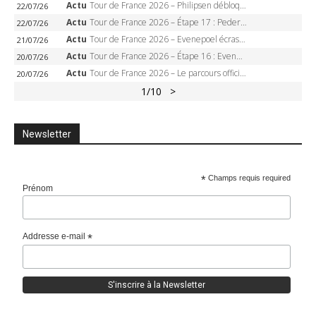
Actu
Tour de France 2026 – Philipsen débloque son compteur à Voiron, Pedersen en danger pour le maillot vert
22/07/26
Actu
Tour de France 2026 – Étape 17 : Pedersen peut-il verrouiller le maillot vert à Voiron ?
22/07/26
Actu
Tour de France 2026 – Evenepoel écrase le chrono d’Évian, Seixas 4e, Lipowitz abandonne
21/07/26
Actu
Tour de France 2026 – Étape 16 : Evenepoel, Pogacar, Ganna… qui domptera le chrono d’Évian pour redessiner le podium ?
20/07/26
Actu
Tour de France 2026 – Le parcours officiel complet : 21 étapes, profils, carte et dates
20/07/26
1
/10
>
Newsletter
*
Champs requis required
Prénom
Addresse e-mail
*