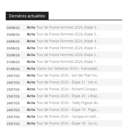
Dernières actualités
Actu
Tour de France Femmes 2026, étape 6 – Kim Le Court-Pienaar gagne à Tournon, Reusser en jaune
06/08/26
Actu
Tour de France Femmes 2026, étape 5 – Demi Vollering gagne à Belleville, Reusser en jaune, Ferrand-Prévot coule
05/08/26
Actu
Tour de France Femmes 2026, étape 4 – Marlen Reusser écrase le chrono, Ferrand-Prévot en crise
04/08/26
Actu
Tour de France Femmes 2026, étape 3 – Sigrid Haugset en solitaire, 88 km d’échappée, maillot jaune
03/08/26
Actu
Tour de France Femmes 2026, étape 2 – Lorena Wiebes doublé à Genève, Markus héroïque, 7e record
02/08/26
Actu
Tour de France Femmes 2026, étape 1 – Lorena Wiebes intouchable à Lausanne, premier maillot jaune
01/08/26
Actu
Clasica San Sebastian 2026 – Evenepoel recordman, 4e victoire, Carapaz battu au sprint
01/08/26
Actu
Tour de France 2026 – Van der Poel monumental à Paris, Pogacar égale le record des cinq sacres
26/07/26
Actu
Tour de France 2026 – Étape 21 : Van der Poel, Pogacar, qui succédera à Wout van Aert sur les Champs-Elysées ?
26/07/26
Actu
Tour de France 2026 – Richard Carapaz roi des Alpes, doublé et maillot à pois, Seixas perd le podium
25/07/26
Actu
Tour de France 2026 – Étape 20 : L’étape reine, Galibier, Sarenne, Alpe d’Huez, qui succédera à Pogacar ?
25/07/26
Actu
Tour de France 2026 – Tadej Pogacar dompte l’Alpe d’Huez, 5e victoire, record de Pantani pulvérisé
24/07/26
Actu
Tour de France 2026 – Étape 19 : Pogacar peut-il enfin dompter l’Alpe d’Huez ?
24/07/26
Actu
Tour de France 2026 – Carapaz en solitaire à Orcières-Merlette, Paret-Peintre à un point du maillot à pois
23/07/26
Actu
Tour de France 2026 – Étape 18 : Qui domptera Orcières-Merlette, première marche vers l’Alpe d’Huez ?
23/07/26