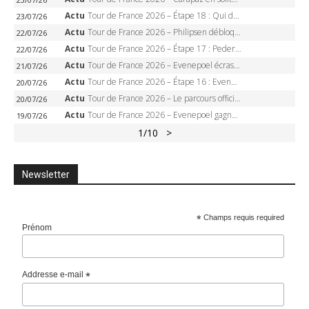
Actu
Tour de France 2026 – Étape 18 : Qui domptera Orcières-Merlette, première marche vers l’Alpe d’Huez ?
23/07/26
Actu
Tour de France 2026 – Philipsen débloque son compteur à Voiron, Pedersen en danger pour le maillot vert
22/07/26
Actu
Tour de France 2026 – Étape 17 : Pedersen peut-il verrouiller le maillot vert à Voiron ?
22/07/26
Actu
Tour de France 2026 – Evenepoel écrase le chrono d’Évian, Seixas 4e, Lipowitz abandonne
21/07/26
Actu
Tour de France 2026 – Étape 16 : Evenepoel, Pogacar, Ganna… qui domptera le chrono d’Évian pour redessiner le podium ?
20/07/26
Actu
Tour de France 2026 – Le parcours officiel complet : 21 étapes, profils, carte et dates
20/07/26
Actu
Tour de France 2026 – Evenepoel gagne à Solaison, Vingegaard abandonne, Pogacar toujours en jaune
19/07/26
1
/10
>
Newsletter
*
Champs requis required
Prénom
Addresse e-mail
*