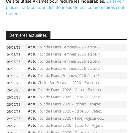
Ce site utilise Akismet pour réduire les indésirables.
En savoir
plus sur la façon dont les données de vos commentaires sont
traitées
.
Dernières actualités
Actu
Tour de France Femmes 2026, étape 5 – Demi Vollering gagne à Belleville, Reusser en jaune, Ferrand-Prévot coule
05/08/26
Actu
Tour de France Femmes 2026, étape 4 – Marlen Reusser écrase le chrono, Ferrand-Prévot en crise
04/08/26
Actu
Tour de France Femmes 2026, étape 3 – Sigrid Haugset en solitaire, 88 km d’échappée, maillot jaune
03/08/26
Actu
Tour de France Femmes 2026, étape 2 – Lorena Wiebes doublé à Genève, Markus héroïque, 7e record
02/08/26
Actu
Tour de France Femmes 2026, étape 1 – Lorena Wiebes intouchable à Lausanne, premier maillot jaune
01/08/26
Actu
Clasica San Sebastian 2026 – Evenepoel recordman, 4e victoire, Carapaz battu au sprint
01/08/26
Actu
Tour de France 2026 – Van der Poel monumental à Paris, Pogacar égale le record des cinq sacres
26/07/26
Actu
Tour de France 2026 – Étape 21 : Van der Poel, Pogacar, qui succédera à Wout van Aert sur les Champs-Elysées ?
26/07/26
Actu
Tour de France 2026 – Richard Carapaz roi des Alpes, doublé et maillot à pois, Seixas perd le podium
25/07/26
Actu
Tour de France 2026 – Étape 20 : L’étape reine, Galibier, Sarenne, Alpe d’Huez, qui succédera à Pogacar ?
25/07/26
Actu
Tour de France 2026 – Tadej Pogacar dompte l’Alpe d’Huez, 5e victoire, record de Pantani pulvérisé
24/07/26
Actu
Tour de France 2026 – Étape 19 : Pogacar peut-il enfin dompter l’Alpe d’Huez ?
24/07/26
Actu
Tour de France 2026 – Carapaz en solitaire à Orcières-Merlette, Paret-Peintre à un point du maillot à pois
23/07/26