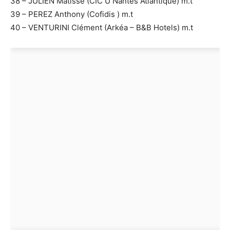
38 – JULIEN Matisse (CIC U Nantes Atlantique) m.t
39 – PEREZ Anthony (Cofidis ) m.t
40 – VENTURINI Clément (Arkéa – B&B Hotels) m.t