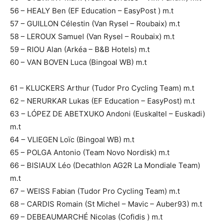
56 – HEALY Ben (EF Education – EasyPost ) m.t
57 – GUILLON Célestin (Van Rysel – Roubaix) m.t
58 – LEROUX Samuel (Van Rysel – Roubaix) m.t
59 – RIOU Alan (Arkéa – B&B Hotels) m.t
60 – VAN BOVEN Luca (Bingoal WB) m.t
61 – KLUCKERS Arthur (Tudor Pro Cycling Team) m.t
62 – NERURKAR Lukas (EF Education – EasyPost) m.t
63 – LÓPEZ DE ABETXUKO Andoni (Euskaltel – Euskadi)
m.t
64 – VLIEGEN Loïc (Bingoal WB) m.t
65 – POLGA Antonio (Team Novo Nordisk) m.t
66 – BISIAUX Léo (Decathlon AG2R La Mondiale Team)
m.t
67 – WEISS Fabian (Tudor Pro Cycling Team) m.t
68 – CARDIS Romain (St Michel – Mavic – Auber93) m.t
69 – DEBEAUMARCHÉ Nicolas (Cofidis ) m.t