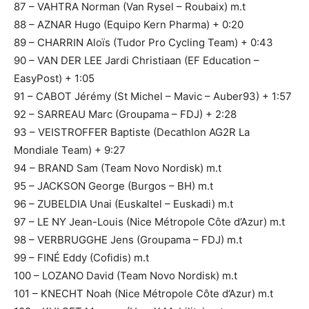
87 – VAHTRA Norman (Van Rysel – Roubaix) m.t
88 – AZNAR Hugo (Equipo Kern Pharma) + 0:20
89 – CHARRIN Aloïs (Tudor Pro Cycling Team) + 0:43
90 – VAN DER LEE Jardi Christiaan (EF Education –
EasyPost) + 1:05
91 – CABOT Jérémy (St Michel – Mavic – Auber93) + 1:57
92 – SARREAU Marc (Groupama – FDJ) + 2:28
93 – VEISTROFFER Baptiste (Decathlon AG2R La
Mondiale Team) + 9:27
94 – BRAND Sam (Team Novo Nordisk) m.t
95 – JACKSON George (Burgos – BH) m.t
96 – ZUBELDIA Unai (Euskaltel – Euskadi) m.t
97 – LE NY Jean-Louis (Nice Métropole Côte d’Azur) m.t
98 – VERBRUGGHE Jens (Groupama – FDJ) m.t
99 – FINÉ Eddy (Cofidis) m.t
100 – LOZANO David (Team Novo Nordisk) m.t
101 – KNECHT Noah (Nice Métropole Côte d’Azur) m.t