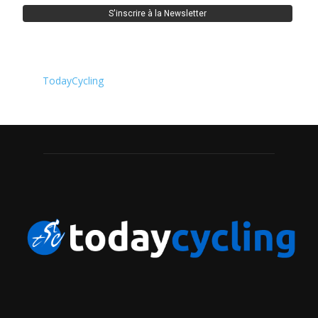
TodayCycling