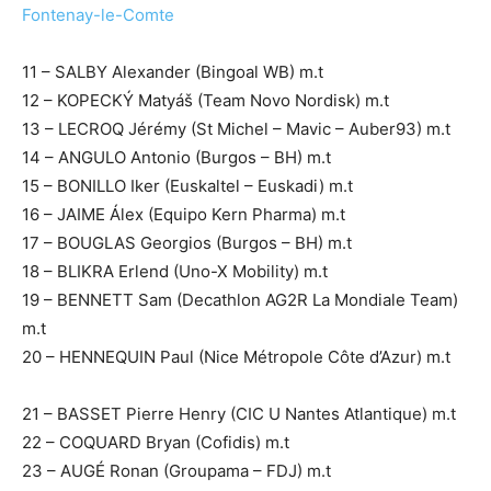
Fontenay-le-Comte
11 – SALBY Alexander (Bingoal WB) m.t
12 – KOPECKÝ Matyáš (Team Novo Nordisk) m.t
13 – LECROQ Jérémy (St Michel – Mavic – Auber93) m.t
14 – ANGULO Antonio (Burgos – BH) m.t
15 – BONILLO Iker (Euskaltel – Euskadi) m.t
16 – JAIME Álex (Equipo Kern Pharma) m.t
17 – BOUGLAS Georgios (Burgos – BH) m.t
18 – BLIKRA Erlend (Uno-X Mobility) m.t
19 – BENNETT Sam (Decathlon AG2R La Mondiale Team)
m.t
20 – HENNEQUIN Paul (Nice Métropole Côte d’Azur) m.t
21 – BASSET Pierre Henry (CIC U Nantes Atlantique) m.t
22 – COQUARD Bryan (Cofidis) m.t
23 – AUGÉ Ronan (Groupama – FDJ) m.t