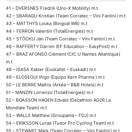
41 – DVERSNES Fredrik (Uno-X Mobility) m.t
42 – SBARAGLI Kristian (Team Corratec – Vini Fantini) m.t
43 – MATTHYS Louka (Bingoal WB) m.t
44 – FERRON Valentin (TotalEnergies) m.t
45 – STÖCKLI Jan (Team Corratec – Vini Fantini) m.t
46 – RAFFERTY Darren (EF Education – EasyPost) m.t
47 – BRAZ AFONSO Clément (CIC U Nantes Atlantique)
m.t
48 – ISASA Xabier (Euskaltel – Euskadi) m.t
49 – ELOSEGUI Iñigo (Equipo Kern Pharma ) m.t
50 – LE BERRE Mathis (Arkéa – B&B Hotels) m.t
51 – MANZIN Lorrenzo (TotalEnergies) m.t
52 – BOASSON HAGEN Edvald (Decathlon AG2R La
Mondiale Team) m.t
53 – WALLS Matthew (Groupama – FDJ) m.t
54 – ERIKSSON Lucas (Tudor Pro Cycling Team) m.t
55 – STEWART Mark (Team Corratec – Vini Fantini) m.t