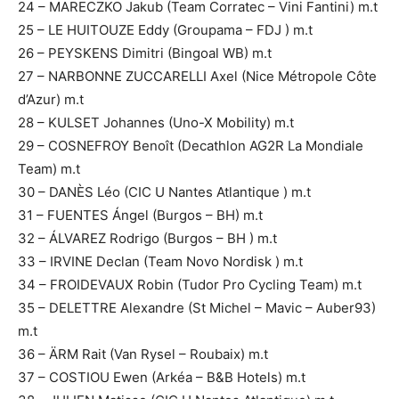
24 – MARECZKO Jakub (Team Corratec – Vini Fantini) m.t
25 – LE HUITOUZE Eddy (Groupama – FDJ ) m.t
26 – PEYSKENS Dimitri (Bingoal WB) m.t
27 – NARBONNE ZUCCARELLI Axel (Nice Métropole Côte
d’Azur) m.t
28 – KULSET Johannes (Uno-X Mobility) m.t
29 – COSNEFROY Benoît (Decathlon AG2R La Mondiale
Team) m.t
30 – DANÈS Léo (CIC U Nantes Atlantique ) m.t
31 – FUENTES Ángel (Burgos – BH) m.t
32 – ÁLVAREZ Rodrigo (Burgos – BH ) m.t
33 – IRVINE Declan (Team Novo Nordisk ) m.t
34 – FROIDEVAUX Robin (Tudor Pro Cycling Team) m.t
35 – DELETTRE Alexandre (St Michel – Mavic – Auber93)
m.t
36 – ÄRM Rait (Van Rysel – Roubaix) m.t
37 – COSTIOU Ewen (Arkéa – B&B Hotels) m.t