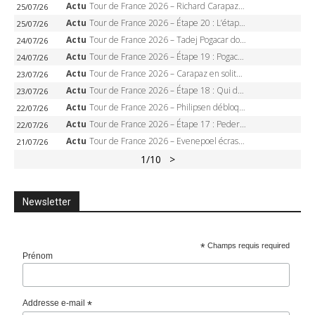
Actu
Tour de France 2026 – Richard Carapaz roi des Alpes, doublé et maillot à pois, Seixas perd le podium
25/07/26
Actu
Tour de France 2026 – Étape 20 : L’étape reine, Galibier, Sarenne, Alpe d’Huez, qui succédera à Pogacar ?
25/07/26
Actu
Tour de France 2026 – Tadej Pogacar dompte l’Alpe d’Huez, 5e victoire, record de Pantani pulvérisé
24/07/26
Actu
Tour de France 2026 – Étape 19 : Pogacar peut-il enfin dompter l’Alpe d’Huez ?
24/07/26
Actu
Tour de France 2026 – Carapaz en solitaire à Orcières-Merlette, Paret-Peintre à un point du maillot à pois
23/07/26
Actu
Tour de France 2026 – Étape 18 : Qui domptera Orcières-Merlette, première marche vers l’Alpe d’Huez ?
23/07/26
Actu
Tour de France 2026 – Philipsen débloque son compteur à Voiron, Pedersen en danger pour le maillot vert
22/07/26
Actu
Tour de France 2026 – Étape 17 : Pedersen peut-il verrouiller le maillot vert à Voiron ?
22/07/26
Actu
Tour de France 2026 – Evenepoel écrase le chrono d’Évian, Seixas 4e, Lipowitz abandonne
21/07/26
1
/10
>
Newsletter
*
Champs requis required
Prénom
Addresse e-mail
*