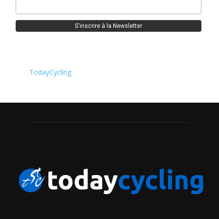
TodayCycling