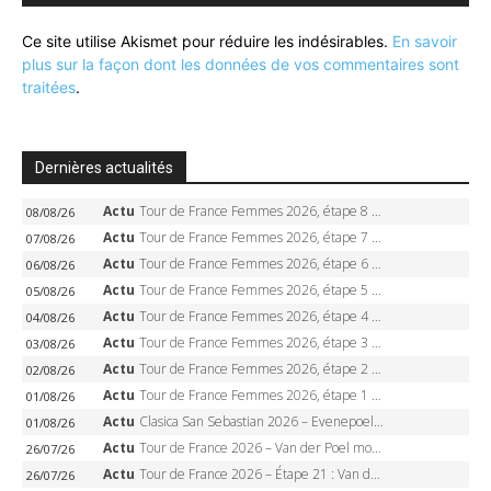
Ce site utilise Akismet pour réduire les indésirables.
En savoir
plus sur la façon dont les données de vos commentaires sont
traitées
.
Dernières actualités
Actu
Tour de France Femmes 2026, étape 8 – Demi Vollering gagne à Nice, reprend le jaune, Niewiadoma à 8 secondes
08/08/26
Actu
Tour de France Femmes 2026, étape 7 – Kasia Niewiadoma gagne le Ventoux, maillot jaune, Reusser et Vollering piégées
07/08/26
Actu
Tour de France Femmes 2026, étape 6 – Kim Le Court-Pienaar gagne à Tournon, Reusser en jaune
06/08/26
Actu
Tour de France Femmes 2026, étape 5 – Demi Vollering gagne à Belleville, Reusser en jaune, Ferrand-Prévot coule
05/08/26
Actu
Tour de France Femmes 2026, étape 4 – Marlen Reusser écrase le chrono, Ferrand-Prévot en crise
04/08/26
Actu
Tour de France Femmes 2026, étape 3 – Sigrid Haugset en solitaire, 88 km d’échappée, maillot jaune
03/08/26
Actu
Tour de France Femmes 2026, étape 2 – Lorena Wiebes doublé à Genève, Markus héroïque, 7e record
02/08/26
Actu
Tour de France Femmes 2026, étape 1 – Lorena Wiebes intouchable à Lausanne, premier maillot jaune
01/08/26
Actu
Clasica San Sebastian 2026 – Evenepoel recordman, 4e victoire, Carapaz battu au sprint
01/08/26
Actu
Tour de France 2026 – Van der Poel monumental à Paris, Pogacar égale le record des cinq sacres
26/07/26
Actu
Tour de France 2026 – Étape 21 : Van der Poel, Pogacar, qui succédera à Wout van Aert sur les Champs-Elysées ?
26/07/26