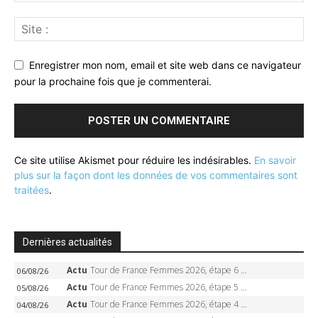
Enregistrer mon nom, email et site web dans ce navigateur
pour la prochaine fois que je commenterai.
Ce site utilise Akismet pour réduire les indésirables.
En savoir
plus sur la façon dont les données de vos commentaires sont
traitées
.
Dernières actualités
Actu
Tour de France Femmes 2026, étape 6 – Kim Le Court-Pienaar gagne à Tournon, Reusser en jaune
06/08/26
Actu
Tour de France Femmes 2026, étape 5 – Demi Vollering gagne à Belleville, Reusser en jaune, Ferrand-Prévot coule
05/08/26
Actu
Tour de France Femmes 2026, étape 4 – Marlen Reusser écrase le chrono, Ferrand-Prévot en crise
04/08/26