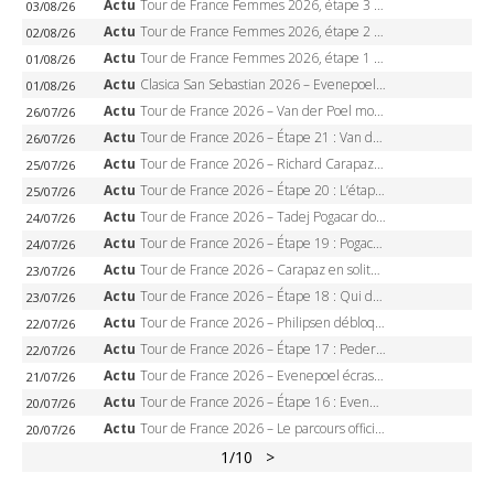
Actu
Tour de France Femmes 2026, étape 3 – Sigrid Haugset en solitaire, 88 km d’échappée, maillot jaune
03/08/26
Actu
Tour de France Femmes 2026, étape 2 – Lorena Wiebes doublé à Genève, Markus héroïque, 7e record
02/08/26
Actu
Tour de France Femmes 2026, étape 1 – Lorena Wiebes intouchable à Lausanne, premier maillot jaune
01/08/26
Actu
Clasica San Sebastian 2026 – Evenepoel recordman, 4e victoire, Carapaz battu au sprint
01/08/26
Actu
Tour de France 2026 – Van der Poel monumental à Paris, Pogacar égale le record des cinq sacres
26/07/26
Actu
Tour de France 2026 – Étape 21 : Van der Poel, Pogacar, qui succédera à Wout van Aert sur les Champs-Elysées ?
26/07/26
Actu
Tour de France 2026 – Richard Carapaz roi des Alpes, doublé et maillot à pois, Seixas perd le podium
25/07/26
Actu
Tour de France 2026 – Étape 20 : L’étape reine, Galibier, Sarenne, Alpe d’Huez, qui succédera à Pogacar ?
25/07/26
Actu
Tour de France 2026 – Tadej Pogacar dompte l’Alpe d’Huez, 5e victoire, record de Pantani pulvérisé
24/07/26
Actu
Tour de France 2026 – Étape 19 : Pogacar peut-il enfin dompter l’Alpe d’Huez ?
24/07/26
Actu
Tour de France 2026 – Carapaz en solitaire à Orcières-Merlette, Paret-Peintre à un point du maillot à pois
23/07/26
Actu
Tour de France 2026 – Étape 18 : Qui domptera Orcières-Merlette, première marche vers l’Alpe d’Huez ?
23/07/26
Actu
Tour de France 2026 – Philipsen débloque son compteur à Voiron, Pedersen en danger pour le maillot vert
22/07/26
Actu
Tour de France 2026 – Étape 17 : Pedersen peut-il verrouiller le maillot vert à Voiron ?
22/07/26
Actu
Tour de France 2026 – Evenepoel écrase le chrono d’Évian, Seixas 4e, Lipowitz abandonne
21/07/26
Actu
Tour de France 2026 – Étape 16 : Evenepoel, Pogacar, Ganna… qui domptera le chrono d’Évian pour redessiner le podium ?
20/07/26
Actu
Tour de France 2026 – Le parcours officiel complet : 21 étapes, profils, carte et dates
20/07/26
1
/10
>